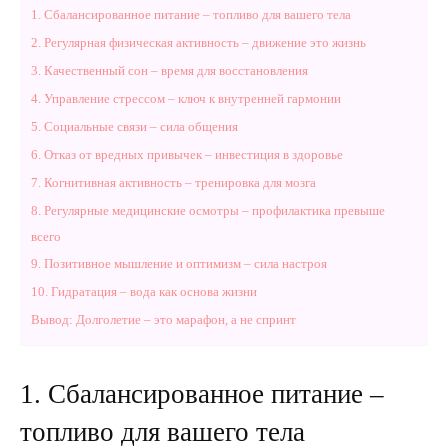
1. Сбалансированное питание – топливо для вашего тела
2. Регулярная физическая активность – движение это жизнь
3. Качественный сон – время для восстановления
4. Управление стрессом – ключ к внутренней гармонии
5. Социальные связи – сила общения
6. Отказ от вредных привычек – инвестиция в здоровье
7. Когнитивная активность – тренировка для мозга
8. Регулярные медицинские осмотры – профилактика превыше
всего
9. Позитивное мышление и оптимизм – сила настроя
10. Гидратация – вода как основа жизни
Вывод: Долголетие – это марафон, а не спринт
1. Сбалансированное питание –
топливо для вашего тела