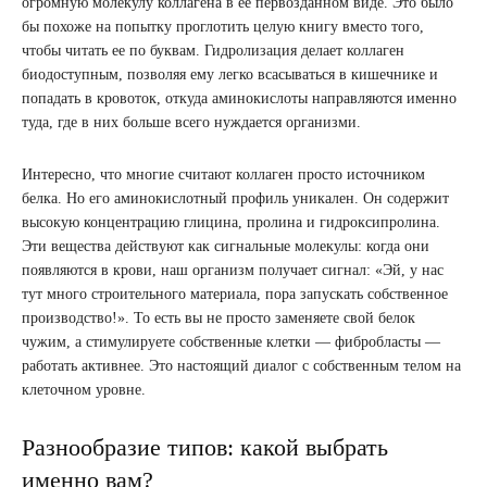
огромную молекулу коллагена в ее первозданном виде. Это было
бы похоже на попытку проглотить целую книгу вместо того,
чтобы читать ее по буквам. Гидролизация делает коллаген
биодоступным, позволяя ему легко всасываться в кишечнике и
попадать в кровоток, откуда аминокислоты направляются именно
туда, где в них больше всего нуждается организми.
Интересно, что многие считают коллаген просто источником
белка. Но его аминокислотный профиль уникален. Он содержит
высокую концентрацию глицина, пролина и гидроксипролина.
Эти вещества действуют как сигнальные молекулы: когда они
появляются в крови, наш организм получает сигнал: «Эй, у нас
тут много строительного материала, пора запускать собственное
производство!». То есть вы не просто заменяете свой белок
чужим, а стимулируете собственные клетки — фибробласты —
работать активнее. Это настоящий диалог с собственным телом на
клеточном уровне.
Разнообразие типов: какой выбрать
именно вам?