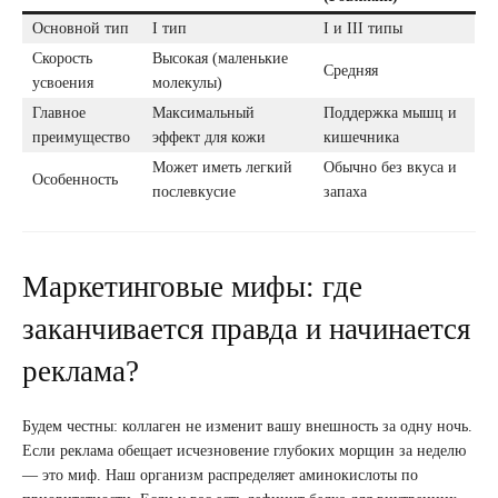
Основной тип
I тип
I и III типы
Скорость
Высокая (маленькие
Средняя
усвоения
молекулы)
Главное
Максимальный
Поддержка мышц и
преимущество
эффект для кожи
кишечника
Может иметь легкий
Обычно без вкуса и
Особенность
послевкусие
запаха
Маркетинговые мифы: где
заканчивается правда и начинается
реклама?
Будем честны: коллаген не изменит вашу внешность за одну ночь.
Если реклама обещает исчезновение глубоких морщин за неделю
— это миф. Наш организм распределяет аминокислоты по