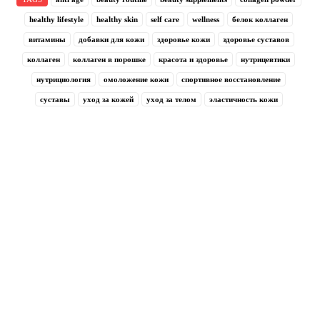
healthy lifestyle
healthy skin
self care
wellness
белок коллаген
витамины
добавки для кожи
здоровье кожи
здоровье суставов
коллаген
коллаген в порошке
красота и здоровье
нутрицевтики
нутрициология
омоложение кожи
спортивное восстановление
суставы
уход за кожей
уход за телом
эластичность кожи