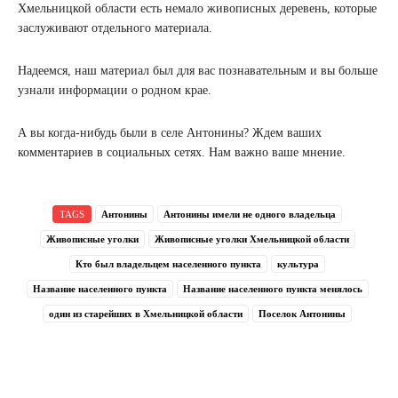
Хмельницкой области есть немало живописных деревень, которые
заслуживают отдельного материала.
Надеемся, наш материал был для вас познавательным и вы больше
узнали информации о родном крае.
А вы когда-нибудь были в селе Антонины? Ждем ваших
комментариев в социальных сетях. Нам важно ваше мнение.
TAGS
Антонины
Антонины имели не одного владельца
Живописные уголки
Живописные уголки Хмельницкой области
Кто был владельцем населенного пункта
культура
Название населенного пункта
Название населенного пункта менялось
один из старейших в Хмельницкой области
Поселок Антонины