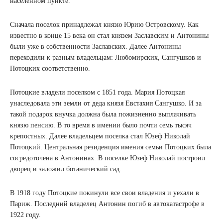
населенном пункте.
Сначала поселок принадлежал князю Юрию Островскому. Как
известно в конце 15 века он стал князем Заславским и Антонины
были уже в собственности Заславских. Далее Антонины
переходили к разным владельцам: Любомирских, Сангушков и
Потоцких соответственно.
Потоцкие владели поселком с 1851 года. Мария Потоцкая
унаследовала эти земли от деда князя Евстахия Сангушко. И за
такой подарок внучка должна была пожизненно выплачивать
князю пенсию. В то время в имении было почти семь тысяч
крепостных. Далее владельцем поселка стал Юзеф Николай
Потоцкий. Центральная резиденция имения семьи Потоцких была
сосредоточена в Антонинах. В поселке Юзеф Николай построил
дворец и заложил ботанический сад.
В 1918 году Потоцкие покинули все свои владения и уехали в
Париж. Последний владелец Антонин погиб в автокатастрофе в
1922 году.