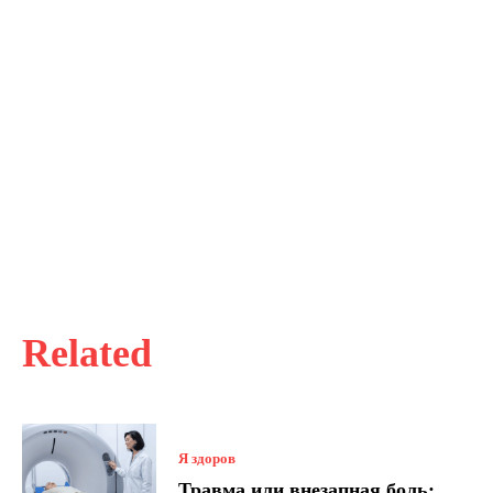
Related
Я здоров
Травма или внезапная боль: