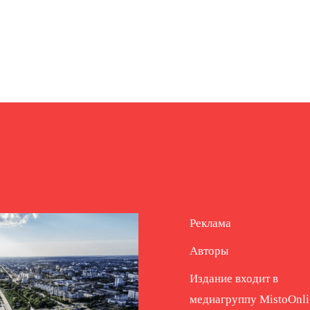
Реклама
Авторы
Издание входит в
медиагруппу
MistoOnli