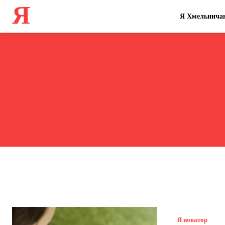
Я
Я Хмельнича
Я новатор