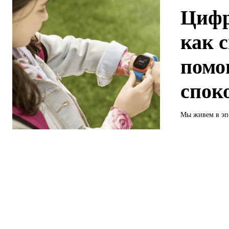
Цифр
как 
помо
спок
Мы живем в эпо