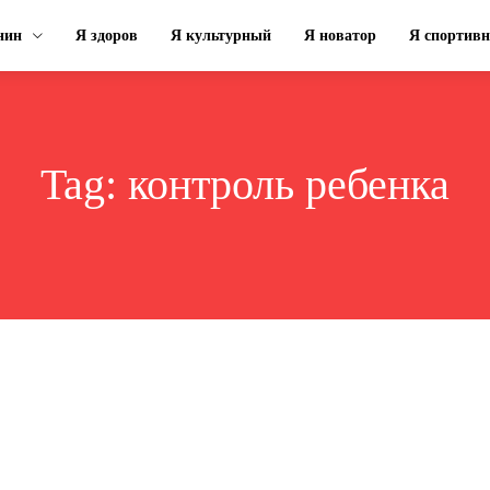
нин
Я здоров
Я культурный
Я новатор
Я спортив
Tag:
контроль ребенка