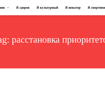
нин
Я здоров
Я культурный
Я новатор
Я спортив
ag:
расстановка приоритет