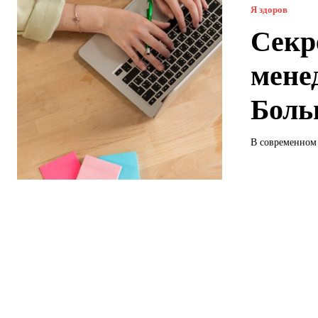
Я здоров
Секр
мене
Боль
В современном м