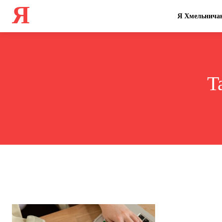
Я
Я Хмельнича
T