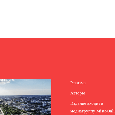
Реклама
Авторы
Издание входит в
медиагруппу
MistoOnli