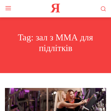
Я
Tag:
зал з ММА для
підлітків