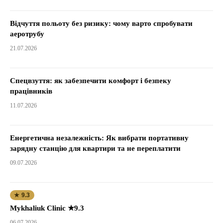
Відчуття польоту без ризику: чому варто спробувати
аеротрубу
21.07.2026
Спецвзуття: як забезпечити комфорт і безпеку
працівників
11.07.2026
Енергетична незалежність: Як вибрати портативну
зарядну станцію для квартири та не переплатити
09.07.2026
★ 9.3
Mykhaliuk Clinic ★9.3
06.07.2026