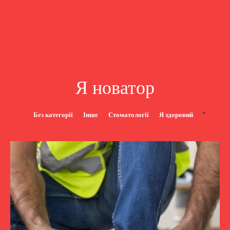
Я новатор
Без категорії
Інше
Стоматології
Я здоровий