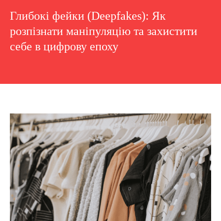
Глибокі фейки (Deepfakes): Як
розпізнати маніпуляцію та захистити
себе в цифрову епоху