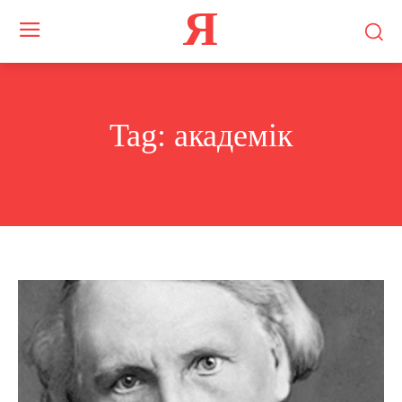
Я
Tag:
академік