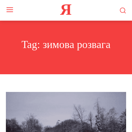
Я
Tag:
зимова розвага