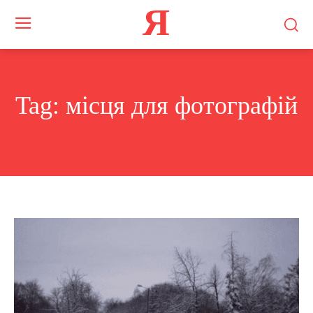
Я
Tag:
місця для фотографій