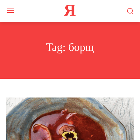
Я
Tag:
борщ