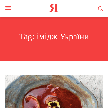
Я
Tag:
імідж України