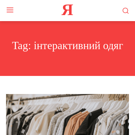
Я
Tag:
інтерактивний одяг