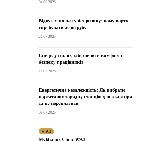
04.08.2026
Відчуття польоту без ризику: чому варто
спробувати аеротрубу
21.07.2026
Спецвзуття: як забезпечити комфорт і
безпеку працівників
11.07.2026
Енергетична незалежність: Як вибрати
портативну зарядну станцію для квартири
та не переплатити
09.07.2026
★ 9.3
Mykhaliuk Clinic ★9.3