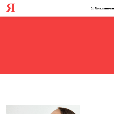
Я
Я Хмельнича