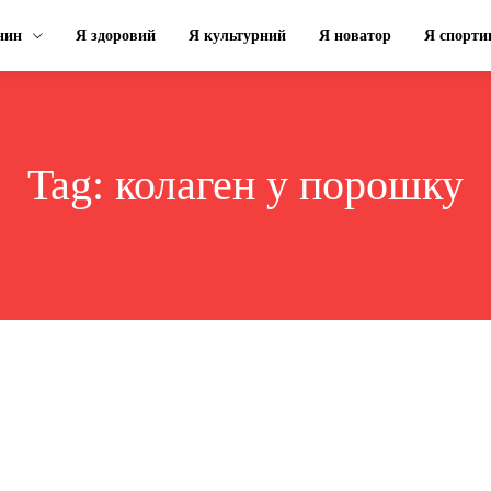
нин
Я здоровий
Я культурний
Я новатор
Я спорти
Tag:
колаген у порошку