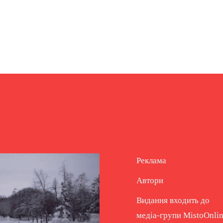
Реклама
Автори
Видання входить до
медіа-групи
MistoOnli