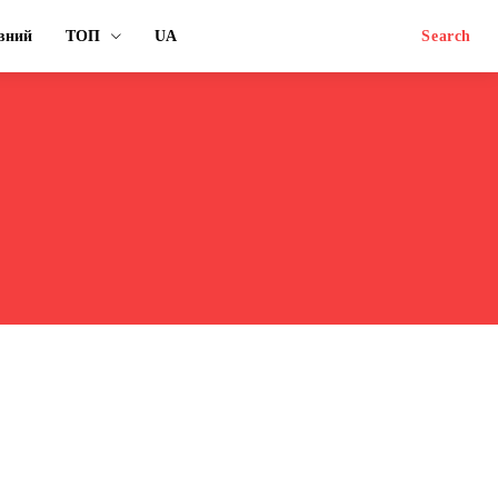
вний
ТОП
UA
Search