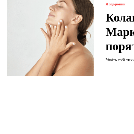
Я здоровий
Кола
Марк
поря
Уявіть собі ти