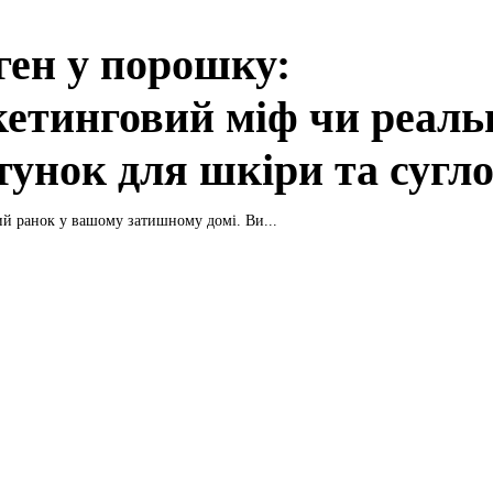
ген у порошку:
етинговий міф чи реаль
тунок для шкіри та сугло
хий ранок у вашому затишному домі. Ви...