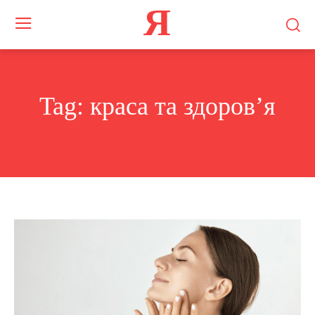
Я
Tag:
краса та здоров’я