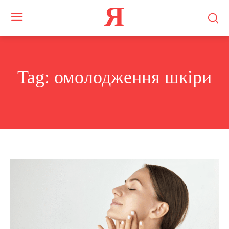
Я
Tag:
омолодження шкіри