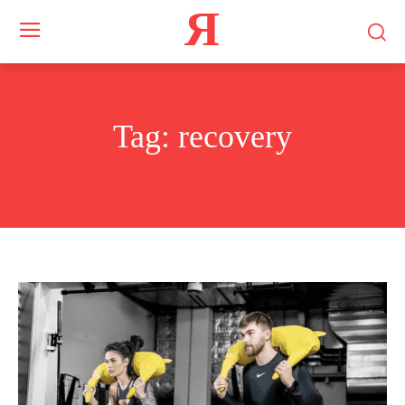
Я
Tag:
recovery