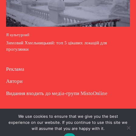
Я культурний
Зимовий Хмельницький: топ 5 цікавих локацій для
прогулянки
Реклама
Автори
Видання входить до медіа-групи
MistoOnline
Copyright © Повне використання матеріалу
We use cookies to ensure that we give you the best
experience on our website. If you continue to use this site we
заборонено. Частково можна з гіперпосиланням.
will assume that you are happy with it.