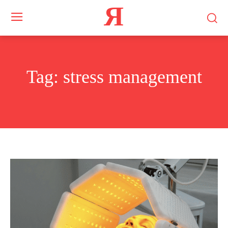
Я
Tag:
stress management