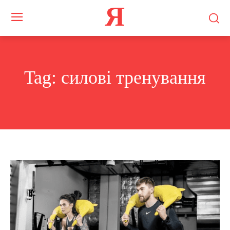
Я
Tag:
силові тренування