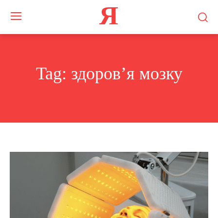
Я
Tag:
здоров’я мозку