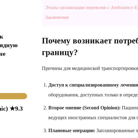
Этапы организации перевозки с Ambulance-Ex
Заключение
ак
Почему возникает потреб
рядную
границу?
не
Причины для медицинской транспортировки 
Доступ к специализированному лечени
оборудования, доступных только в опред
ic) ★9.3
Второе мнение (Second Opinion):
Пациент
ведущих иностранных специалистов для п
Плановые операции:
Запланированные х