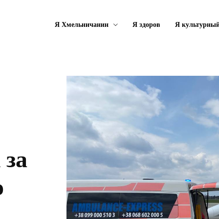
Я Хмельничанин
Я здоров
Я культурны
 за
о