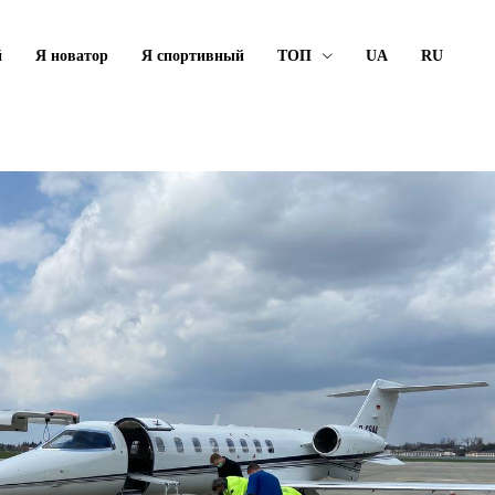
й
Я новатор
Я спортивный
ТОП
UA
RU