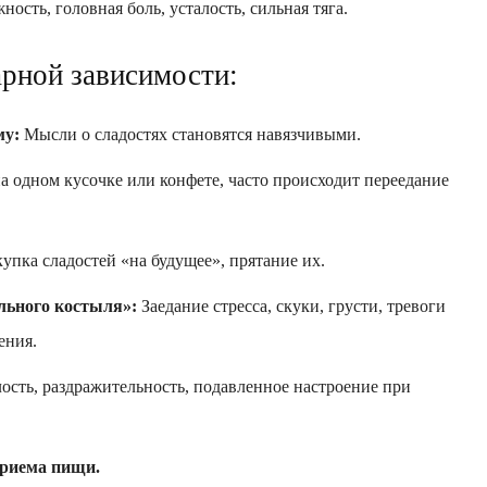
ность, головная боль, усталость, сильная тяга.
рной зависимости:
му:
Мысли о сладостях становятся навязчивыми.
а одном кусочке или конфете, часто происходит переедание
упка сладостей «на будущее», прятание их.
льного костыля»:
Заедание стресса, скуки, грусти, тревоги
ения.
лость, раздражительность, подавленное настроение при
приема пищи.