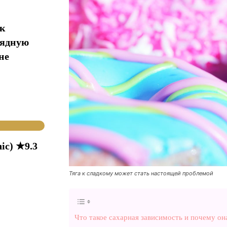
ак
рядную
не
ic) ★9.3
Тяга к сладкому может стать настоящей проблемой
Что такое сахарная зависимость и почему он