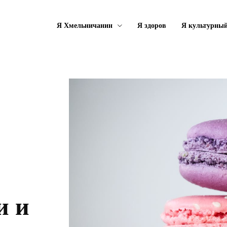
Я Хмельничанин
Я здоров
Я культурны
и и