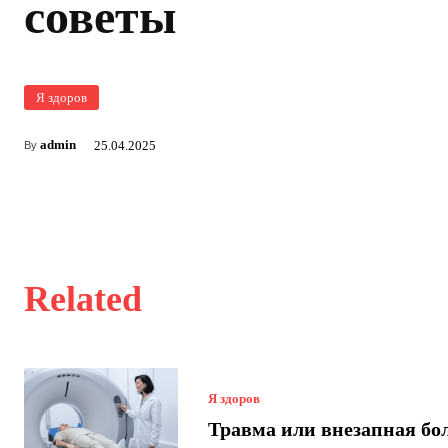
советы
Я здоров
admin
25.04.2025
By
Related
Я здоров
Травма или внезапная бо