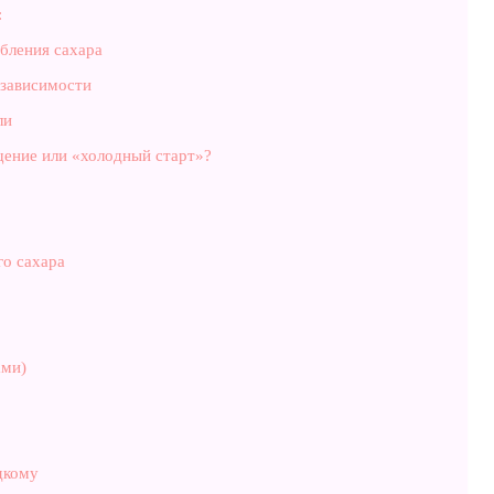
:
бления сахара
 зависимости
ли
щение или «холодный старт»?
го сахара
ами)
дкому