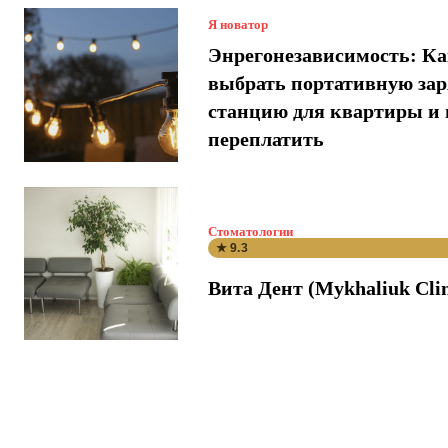
Я новатор
Энрегонезависимость: К
выбрать портативную за
станцию для квартиры и 
переплатить
Стоматологии
★ 9.3
Вита Дент (Mykhaliuk Clin