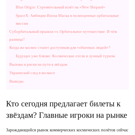
Blue Origin: Стремительный взлёт на «New Shepard»
SpaceX: Амбиции Илона Маска и полноценные орбитальные
миссии
Суборбитальный прыжок vs. Орбитальное путешествие: В чём
разница?
Когда же космос станет доступным для «обычных людей»?
Будущее уже близко: Космические отели и лунный туризм
Вызовы и риски на пути к звёздам
Украинский след в космосе
Выводы
Кто сегодня предлагает билеты к
звёздам? Главные игроки на рынке
Зарождающийся рынок коммерческих космических полётов сейчас