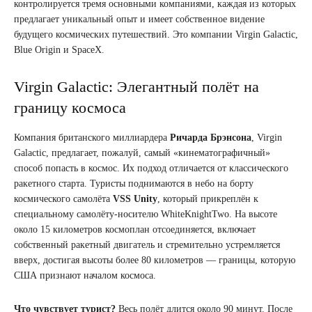
контролируется тремя основными компаниями, каждая из которых
предлагает уникальный опыт и имеет собственное видение
будущего космических путешествий. Это компании Virgin Galactic,
Blue Origin и SpaceX.
Virgin Galactic: Элегантный полёт на
границу космоса
Компания британского миллиардера
Ричарда Брэнсона
, Virgin
Galactic, предлагает, пожалуй, самый «кинематографичный»
способ попасть в космос. Их подход отличается от классического
ракетного старта. Туристы поднимаются в небо на борту
космического самолёта
VSS Unity
, который прикреплён к
специальному самолёту-носителю WhiteKnightTwo. На высоте
около 15 километров космоплан отсоединяется, включает
собственный ракетный двигатель и стремительно устремляется
вверх, достигая высоты более 80 километров — границы, которую
США признают началом космоса.
Что чувствует турист?
Весь полёт длится около 90 минут. После