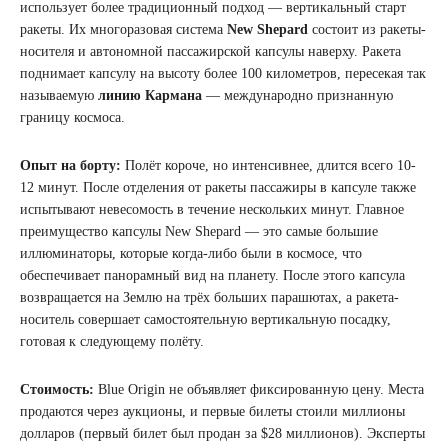
использует более традиционный подход — вертикальный старт
ракеты. Их многоразовая система
New Shepard
состоит из ракеты-
носителя и автономной пассажирской капсулы наверху. Ракета
поднимает капсулу на высоту более 100 километров, пересекая так
называемую
линию Кармана
— международно признанную
границу космоса.
Опыт на борту:
Полёт короче, но интенсивнее, длится всего 10-
12 минут. После отделения от ракеты пассажиры в капсуле также
испытывают невесомость в течение нескольких минут. Главное
преимущество капсулы New Shepard — это самые большие
иллюминаторы, которые когда-либо были в космосе, что
обеспечивает панорамный вид на планету. После этого капсула
возвращается на Землю на трёх больших парашютах, а ракета-
носитель совершает самостоятельную вертикальную посадку,
готовая к следующему полёту.
Стоимость:
Blue Origin не объявляет фиксированную цену. Места
продаются через аукционы, и первые билеты стоили миллионы
долларов (первый билет был продан за $28 миллионов). Эксперты