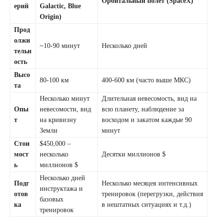
Орбитальный полёт (SpaceX)
ерий
Galactic, Blue
Origin)
Прод
олжи
~10-90 минут
Несколько дней
тельн
ость
Высо
80-100 км
400-600 км (часто выше МКС)
та
Несколько минут
Длительная невесомость, вид на
Опы
невесомости, вид
всю планету, наблюдение за
т
на кривизну
восходом и закатом каждые 90
Земли
минут
Стои
$450,000 –
мост
несколько
Десятки миллионов $
ь
миллионов $
Несколько дней
Подг
Несколько месяцев интенсивных
инструктажа и
отов
тренировок (перегрузки, действия
базовых
ка
в нештатных ситуациях и т.д.)
тренировок