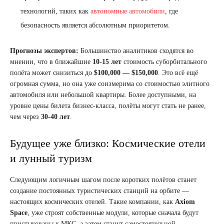
технологий, таких как
автономные автомобили
, где
безопасность является абсолютным приоритетом.
Прогнозы экспертов:
Большинство аналитиков сходятся во
мнении, что в ближайшие
10-15 лет
стоимость суборбитального
полёта может снизиться до
$100,000 — $150,000
. Это всё ещё
огромная сумма, но она уже соизмерима со стоимостью элитного
автомобиля или небольшой квартиры. Более доступными, на
уровне цены билета бизнес-класса, полёты могут стать не ранее,
чем через
30-40 лет
.
Будущее уже близко: Космические отели
и лунный туризм
Следующим логичным шагом после коротких полётов станет
создание постоянных туристических станций на орбите —
настоящих космических отелей. Такие компании, как
Axiom
Space
, уже строят собственные модули, которые сначала будут
пристыкованы к МКС, а затем станут самостоятельной