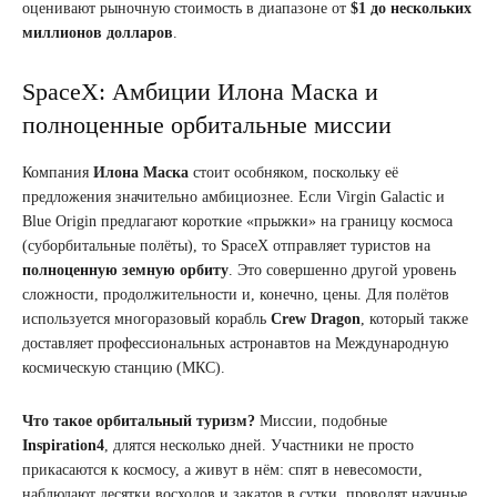
оценивают рыночную стоимость в диапазоне от
$1 до нескольких
миллионов долларов
.
SpaceX: Амбиции Илона Маска и
полноценные орбитальные миссии
Компания
Илона Маска
стоит особняком, поскольку её
предложения значительно амбициознее. Если Virgin Galactic и
Blue Origin предлагают короткие «прыжки» на границу космоса
(суборбитальные полёты), то SpaceX отправляет туристов на
полноценную земную орбиту
. Это совершенно другой уровень
сложности, продолжительности и, конечно, цены. Для полётов
используется многоразовый корабль
Crew Dragon
, который также
доставляет профессиональных астронавтов на Международную
космическую станцию (МКС).
Что такое орбитальный туризм?
Миссии, подобные
Inspiration4
, длятся несколько дней. Участники не просто
прикасаются к космосу, а живут в нём: спят в невесомости,
наблюдают десятки восходов и закатов в сутки, проводят научные