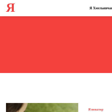
Я
Я Хмельнича
Я новатор