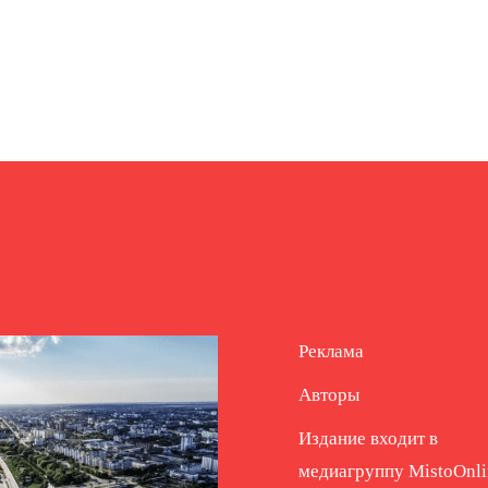
Реклама
Авторы
Издание входит в
медиагруппу
MistoOnli