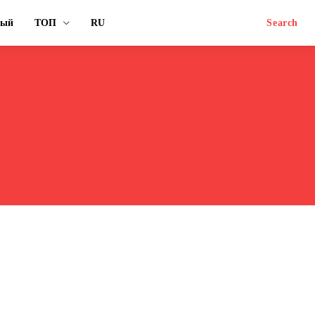
ный
ТОП
RU
Search