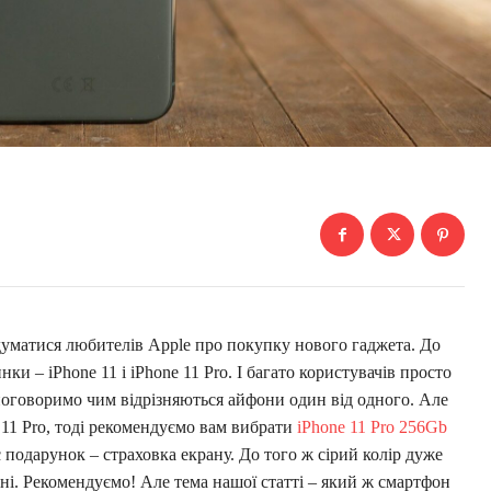
думатися любителів Apple про покупку нового гаджета. До
ки – iPhone 11 і iPhone 11 Pro. І багато користувачів просто
поговоримо чим відрізняються айфони один від одного. Але
 11 Pro, тоді рекомендуємо вам вибрати
iPhone 11 Pro 256Gb
є подарунок – страховка екрану. До того ж сірий колір дуже
ні. Рекомендуємо! Але тема нашої статті – який ж смартфон