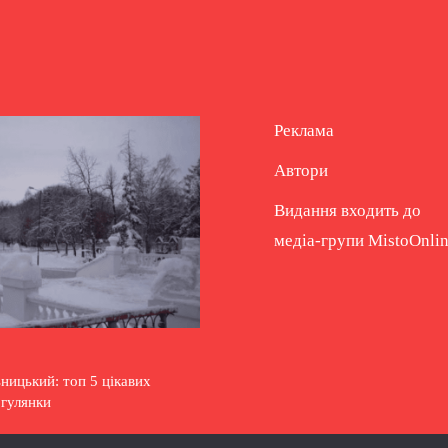
Реклама
Автори
Видання входить до
медіа-групи
MistoOnli
ицький: топ 5 цікавих
огулянки