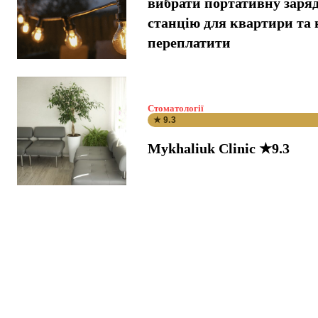
вибрати портативну заря
станцію для квартири та 
переплатити
Стоматології
★ 9.3
Mykhaliuk Clinic ★9.3