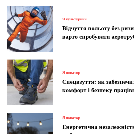
Я культурний
Відчуття польоту без риз
варто спробувати аеротру
Я новатор
Спецвзуття: як забезпечи
комфорт і безпеку праців
Я новатор
Енергетична незалежніст