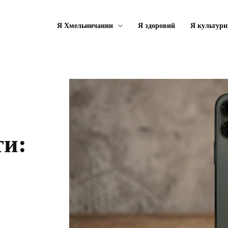
Я Хмельничанин
Я здоровий
Я культурн
ти: