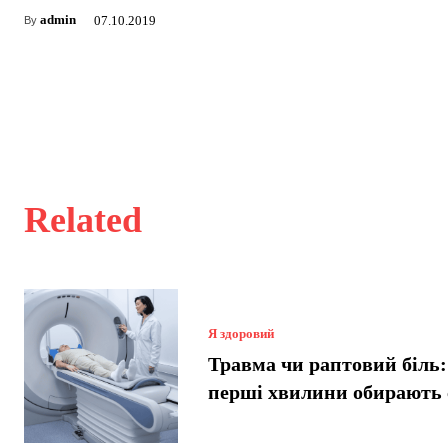
admin
07.10.2019
By
Related
Я здоровий
Травма чи раптовий біль:
перші хвилини обирають