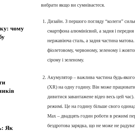
вибрати якщо ви сумніваєтеся.
Дизайн. З першого погляду “колеги” сильно
ику: чому
смартфона алюмінієвий, а задня і передня 
бу
нержавіюча сталь, а задня частина матова. 
фіолетовому, червоному, зеленому і жовто
сірому і зеленому.
Акумулятор – важлива частина будь-якого
ти
(XR) на одну годину. Він може працювати 
ників
дивитися завантажене відео весь цей час)
режимі. Це на годину більше свого одинад
Max – двадцять годин роботи в режимі пер
бездротова зарядка, що не може не радува
ь: Як