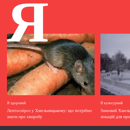
Я
Я здоровий
Я культурний
Лептоспіроз у Хмельницькому: що потрібно
Зимовий Хмельн
знати про хворобу
локацій для пр