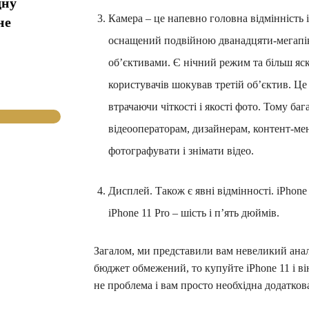
дну
Камера – це напевно головна відмінність 
не
оснащений подвійною дванадцяти-мегапі
об’єктивами. Є нічний режим та більш яск
користувачів шокував третій об’єктив. Це
втрачаючи чіткості і якості фото. Тому ба
відеооператорам, дизайнерам, контент-мен
фотографувати і знімати відео.
Дисплей. Також є явні відмінності. iPhon
iPhone 11 Pro – шість і п’ять дюймів.
Загалом, ми представили вам невеликий анал
бюджет обмежений, то купуйте iPhone 11 і ві
не проблема і вам просто необхідна додаткова