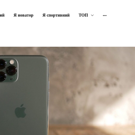
ий
Я новатор
Я спортивний
ТОП