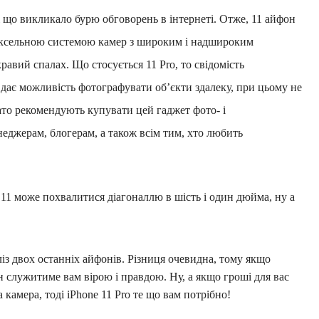
і що викликало бурю обговорень в інтернеті. Отже, 11 айфон
ксельною системою камер з широким і надшироким
равий спалах. Що стосується 11 Pro, то свідомість
 дає можливість фотографувати об’єкти здалеку, при цьому не
гато рекомендують купувати цей гаджет фото- і
еджерам, блогерам, а також всім тим, хто любить
e 11 може похвалитися діагоналлю в шість і один дюйма, ну а
із двох останніх айфонів. Різниця очевидна, тому якщо
н служитиме вам вірою і правдою. Ну, а якщо гроші для вас
 камера, тоді iPhone 11 Pro те що вам потрібно!