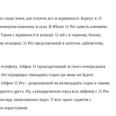
 схожі зовні, але існують все ж відмінності. Корпус в 11
поверхня виконана зі скла. В iPhone 11 Pro замість алюмінію
Також є відмінності в кольорі: 11-ий є в чорному, білому,
му кольорах; 11 Pro представлений в золотом, сріблястому,
 телефону. Айфон 11 працездатніший за свого попередника
без підзарядки сімнадцять годин (це якщо ви будете
. Айфон 11 Pro – розрахований на вісімнадцять годин в такому
цятого друга. Ну, а рекордсменом серед всіх айфонів є 11 Pro
егляду завантажених відео. У всіх трьох гаджетів є
ти користувачів.