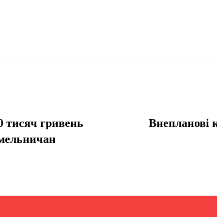
0 тисяч гривень
Внепланові 
хмельничан