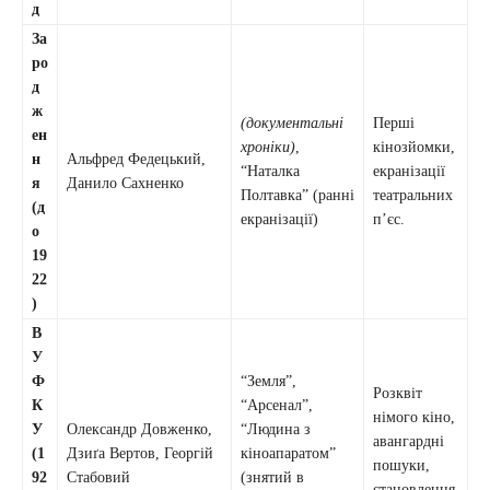
д
За
ро
д
ж
(документальні
Перші
ен
хроніки)
,
кінозйомки,
н
Альфред Федецький,
“Наталка
екранізації
я
Данило Сахненко
Полтавка” (ранні
театральних
(д
екранізації)
п’єс.
о
19
22
)
В
У
Ф
“Земля”,
Розквіт
К
“Арсенал”,
німого кіно,
У
Олександр Довженко,
“Людина з
авангардні
(1
Дзиґа Вертов, Георгій
кіноапаратом”
пошуки,
92
Стабовий
(знятий в
становлення