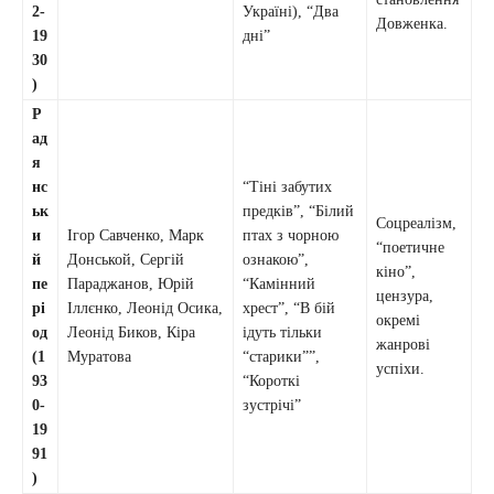
2-
Україні), “Два
Довженка.
19
дні”
30
)
Р
ад
я
нс
“Тіні забутих
ьк
предків”, “Білий
Соцреалізм,
и
Ігор Савченко, Марк
птах з чорною
“поетичне
й
Донськой, Сергій
ознакою”,
кіно”,
пе
Параджанов, Юрій
“Камінний
цензура,
рі
Іллєнко, Леонід Осика,
хрест”, “В бій
окремі
од
Леонід Биков, Кіра
ідуть тільки
жанрові
(1
Муратова
“старики””,
успіхи.
93
“Короткі
0-
зустрічі”
19
91
)