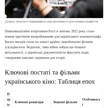
Сучасні технології відкривають нові можливості для кінематографістів
Повномасштабне вторгнення Росії в лютому 2022 року стало
новим трагічним випробуванням для українського кінематографа.
Багато митців стали на захист країни, виробництво фільмів
ускладнилося. Водночас, тема війни набула ще більшої
актуальності, а українські документалісти фіксують події,
створюючи важливі свідчення для історії.
Ключові постаті та фільми
українського кіно: Таблиця епох
П
ер
Особливост
Ключові режисери
Знакові фільми
іо
і