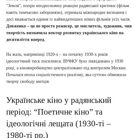
“Земля”, попри неоднозначну реакцію радянської критики (фільм
навіть тимчасово забороняли), отримала міжнародне визнання і
досі вважається одним із найвидатніших німих фільмів усіх часів.
Довженко – це не просто режисер, це мислитель, художник, чия
творчість визначила вектор розвитку українського кіно на
десятиліття вперед.
На жаль, наприкінці 1920-х – на початку 1930-х років
ідеологічний тиск посилився. ВУФКУ було ліквідовано у 1930
році, а кіновиробництво централізовано під контролем Москви.
Почалася епоха соціалістичного реалізму, яка суттєво обмежила
творчу свободу митців.
Українське кіно у радянський
період: “Поетичне кіно” та
ідеологічні лещата (1930-ті –
1980-ті рр.)