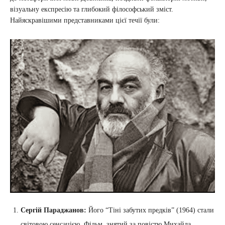
візуальну експресію та глибокий філософський зміст.
Найяскравішими представниками цієї течії були:
Сергій Параджанов:
Його “Тіні забутих предків” (1964) стали
світовою сенсацією. Фільм, знятий за повістю Михайла