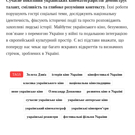
Сучасне покоління українських кінематографістів демонструє
талант, сміливість та глибоке розуміння контексту.
Їхні роботи
порушують гострі соціальні теми, досліджують національну
ідентичність, фіксують історичні події та просто розповідають
захопливі людські історії. Майбутнє українського кіно, безумовно,
пов’язане з перемогою України у війні та подальшою інтеграцією
в європейський культурний простір. Є всі підстави вважати, що
попереду нас чекає ще багато яскравих відкриттів та визначних
стрічок, зроблених в Україні.
TAGS
Золота Дзиґа
історія кіно України
кінофестивалі України
класика українського кіно
національна кіноспадщина
нове українське кіно
Олександр Довженко
розвиток кіно в Україні
сучасне українське кіно
українське авторське кіно
український кінематограф
українські кінопрем’єри
українські режисери
фестивальні фільми України