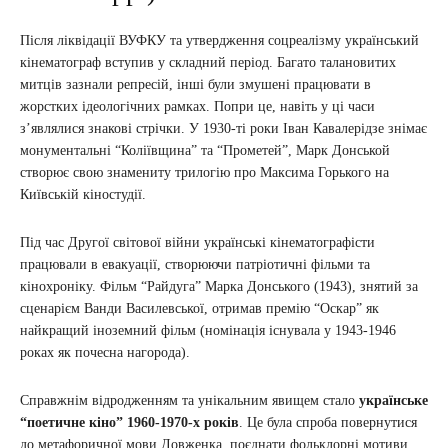
Після ліквідації ВУФКУ та утвердження соцреалізму український
кінематограф вступив у складний період. Багато талановитих
митців зазнали репресій, інші були змушені працювати в
жорстких ідеологічних рамках. Попри це, навіть у ці часи
з’являлися знакові стрічки. У 1930-ті роки Іван Кавалерідзе знімає
монументальні “Коліївщина” та “Прометей”, Марк Донськой
створює свою знамениту трилогію про Максима Горького на
Київській кіностудії.
Під час Другої світової війни українські кінематографісти
працювали в евакуації, створюючи патріотичні фільми та
кінохроніку. Фільм “Райдуга” Марка Донського (1943), знятий за
сценарієм Ванди Василевської, отримав премію “Оскар” як
найкращий іноземний фільм (номінація існувала у 1943-1946
роках як почесна нагорода).
Справжнім відродженням та унікальним явищем стало
українське
“поетичне кіно” 1960-1970-х років
. Це була спроба повернутися
до метафоричної мови Довженка, поєднати фольклорні мотиви,