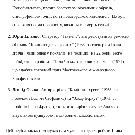
Коцюбинського, вразив багатством візуальних образів,
етнографічною точністю та новаторською кіномовою. Це була
справжня поема про життя, кохання та смерть гуцулів.
Юрій Іллєнко:
Оператор “Тіней…”, він дебютував як режисер
фільмом “Криниця для спраглих” (1965, за сценарієм Івана
Драча), який одразу поклали “на полицю” на 22 роки. Його
найвідоміша робота – “Білий птах з чорною ознакою” (1971),
що здобула головний приз Московського міжнародного
кінофестивалю.
Леонід Осика:
Автор стрічок “Камінний хрест” (1968, за
новелами Василя Стефаника) та “Захар Беркут” (1971, за
повістю Івана Франка), які також вирізнялися особливою
візуальною культурою та глибоким психологізмом.
Цей період також подарував нам чудові акторські роботи
Івана