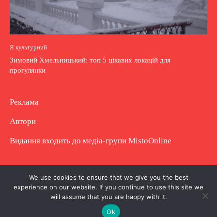
Я культурний
Зимовий Хмельницький: топ 5 цікавих локацій для
прогулянки
Реклама
Автори
Видання входить до медіа-групи
MistoOnline
Copyright © Повне використання матеріалу
We use cookies to ensure that we give you the best
experience on our website. If you continue to use this site we
заборонено. Частково можна з гіперпосиланням.
will assume that you are happy with it.
Ok