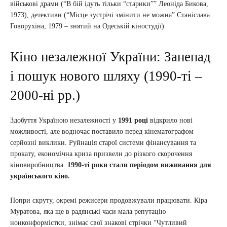
військові драми (“В бій ідуть тільки “старики”” Леоніда Бикова,
1973), детективи (“Місце зустрічі змінити не можна” Станіслава
Говорухіна, 1979 – знятий на Одеській кіностудії).
Кіно незалежної України: Занепад
і пошук нового шляху (1990-ті –
2000-ні рр.)
Здобуття Україною незалежності у
1991 році
відкрило нові
можливості, але водночас поставило перед кінематографом
серйозні виклики. Руйнація старої системи фінансування та
прокату, економічна криза призвели до різкого скорочення
кіновиробництва.
1990-ті роки стали періодом виживання для
українського кіно.
Попри скруту, окремі режисери продовжували працювати. Кіра
Муратова, яка ще в радянські часи мала репутацію
нонконформістки, знімає свої знакові стрічки “Чутливий