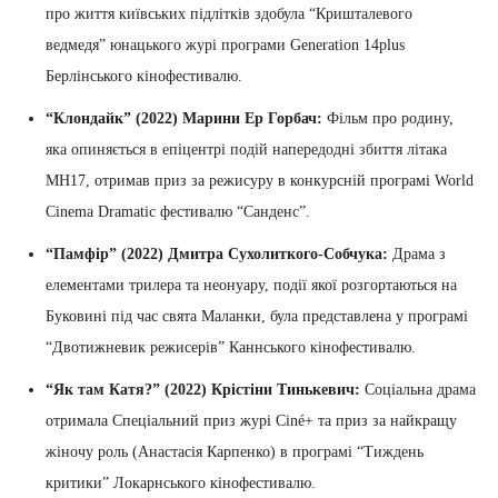
про життя київських підлітків здобула “Кришталевого
ведмедя” юнацького журі програми Generation 14plus
Берлінського кінофестивалю.
“Клондайк” (2022) Марини Ер Горбач:
Фільм про родину,
яка опиняється в епіцентрі подій напередодні збиття літака
MH17, отримав приз за режисуру в конкурсній програмі World
Cinema Dramatic фестивалю “Санденс”.
“Памфір” (2022) Дмитра Сухолиткого-Собчука:
Драма з
елементами трилера та неонуару, події якої розгортаються на
Буковині під час свята Маланки, була представлена у програмі
“Двотижневик режисерів” Каннського кінофестивалю.
“Як там Катя?” (2022) Крістіни Тинькевич:
Соціальна драма
отримала Спеціальний приз журі Ciné+ та приз за найкращу
жіночу роль (Анастасія Карпенко) в програмі “Тиждень
критики” Локарнського кінофестивалю.