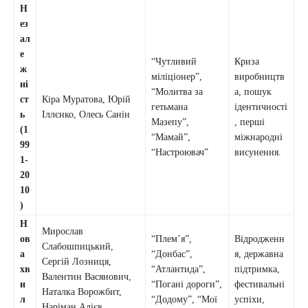
Н
ез
ал
е
“Чутливий
Криза
ж
міліціонер”,
виробництв
ні
“Молитва за
а, пошук
ст
Кіра Муратова, Юрій
гетьмана
ідентичності
ь
Іллєнко, Олесь Санін
Мазепу”,
, перші
(1
“Мамай”,
міжнародні
99
“Настроювач”
висунення.
1-
20
10
)
Н
Мирослав
ов
“Плем’я”,
Відродженн
Слабошпицький,
а
“Донбас”,
я, державна
Сергій Лозниця,
хв
“Атлантида”,
підтримка,
Валентин Васянович,
и
“Погані дороги”,
фестивальні
Наталка Ворожбит,
л
“Додому”, “Мої
успіхи,
Наріман Алієв,