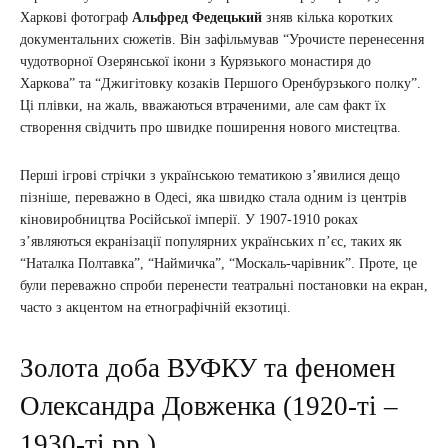
Харкові фотограф
Альфред Федецький
зняв кілька коротких
документальних сюжетів. Він зафільмував “Урочисте перенесення
чудотворної Озерянської ікони з Курязького монастиря до
Харкова” та “Джигітовку козаків Першого Оренбурзького полку”.
Ці плівки, на жаль, вважаються втраченими, але сам факт їх
створення свідчить про швидке поширення нового мистецтва.
Перші ігрові стрічки з українською тематикою з’явилися дещо
пізніше, переважно в Одесі, яка швидко стала одним із центрів
кіновиробництва Російської імперії. У 1907-1910 роках
з’являються екранізації популярних українських п’єс, таких як
“Наталка Полтавка”, “Наймичка”, “Москаль-чарівник”. Проте, це
були переважно спроби перенести театральні постановки на екран,
часто з акцентом на етнографічній екзотиці.
Золота доба ВУФКУ та феномен
Олександра Довженка (1920-ті –
1930-ті рр.)