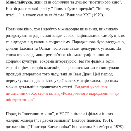
Миколайчука
, який став обличчям та душею “поетичного кіно”.
Він зіграв головні ролі у “Тінях забутих предків”, “Білому
птасі…”, а також сам зняв фільм “Вавилон XX” (1979).
Поетичне кіно, хоч і здобуло міжнародне визнання, викликало
роздратування радянської влади своєю національною самобутністю
та відходом від канонів соцреалізму. Параджанова було засуджено,
фільми Іллєнка та Осики часто зазнавали цензурних утисків. Ця
епоха яскраво демонструє зв’язок кінематографа з іншими
сферами культури, зокрема літературою. Багато фільмів були
екранізаціями творів класиків, а сценаристами часто виступали
провідні літератори того часу, такі як Іван Драч. Цей період
перегукується з діяльністю українських митців слова, про яких
можна детальніше прочитати у статті
“Видатні українські
письменники ХХ століття: від «Розстріляного відродження» до
шістдесятників”
.
Поряд із “поетичним кіно”, в УРСР знімали і фільми інших
жанрів: комедії (“За двома зайцями” Віктора Іванова, 1961),
дитяче кіно (“Пригоди Електроніка” Костянтина Бромберга, 1979),