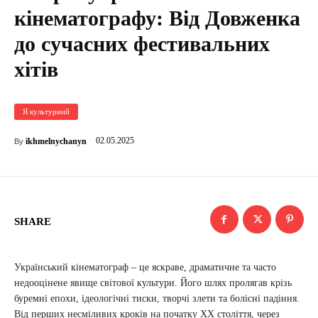
кінематографу: Від Довженка
до сучасних фестивальних
хітів
Я культурний
02.05.2025
ikhmelnychanyn
By
SHARE
Український кінематограф – це яскраве, драматичне та часто
недооцінене явище світової культури. Його шлях пролягав крізь
буремні епохи, ідеологічні тиски, творчі злети та болісні падіння.
Від перших несміливих кроків на початку XX століття, через