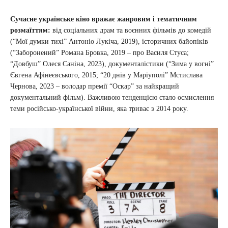
Сучасне українське кіно вражає жанровим і тематичним
розмаїттям:
від соціальних драм та воєнних фільмів до комедій
(“Мої думки тихі” Антоніо Лукіча, 2019), історичних байопіків
(“Заборонений” Романа Бровка, 2019 – про Василя Стуса;
“Довбуш” Олеся Саніна, 2023), документалістики (“Зима у вогні”
Євгена Афінеєвського, 2015; “20 днів у Маріуполі” Мстислава
Чернова, 2023 – володар премії “Оскар” за найкращий
документальний фільм). Важливою тенденцією стало осмислення
теми російсько-української війни, яка триває з 2014 року.