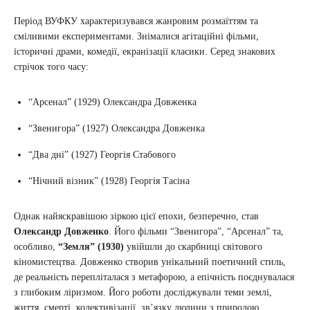
Період ВУФКУ характеризувався жанровим розмаїттям та
сміливими експериментами. Знімалися агітаційні фільми,
історичні драми, комедії, екранізації класики. Серед знакових
стрічок того часу:
“Арсенал” (1929) Олександра Довженка
“Звенигора” (1927) Олександра Довженка
“Два дні” (1927) Георгія Стабового
“Нічний візник” (1928) Георгія Тасіна
Однак найяскравішою зіркою цієї епохи, безперечно, став
Олександр Довженко
. Його фільми “Звенигора”, “Арсенал” та,
особливо,
“Земля” (1930)
увійшли до скарбниці світового
кіномистецтва. Довженко створив унікальний поетичний стиль,
де реальність перепліталася з метафорою, а епічність поєднувалася
з глибоким ліризмом. Його роботи досліджували теми землі,
життя, смерті, колективізації, зв’язку людини з природою.