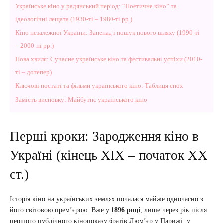
Українське кіно у радянський період: “Поетичне кіно” та
ідеологічні лещата (1930-ті – 1980-ті рр.)
Кіно незалежної України: Занепад і пошук нового шляху (1990-ті
– 2000-ні рр.)
Нова хвиля: Сучасне українське кіно та фестивальні успіхи (2010-
ті – дотепер)
Ключові постаті та фільми українського кіно: Таблиця епох
Замість висновку: Майбутнє українського кіно
Перші кроки: Зародження кіно в
Україні (кінець XIX – початок XX
ст.)
Історія кіно на українських землях почалася майже одночасно з
його світовою прем’єрою. Вже у
1896 році
, лише через рік після
першого публічного кінопоказу братів Люм’єр у Парижі, у