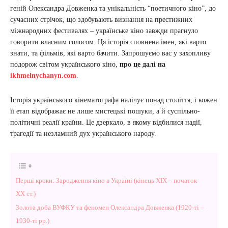
геній Олександра Довженка та унікальність “поетичного кіно”, до
сучасних стрічок, що здобувають визнання на престижних
міжнародних фестивалях – українське кіно завжди прагнуло
говорити власним голосом. Ця історія сповнена імен, які варто
знати, та фільмів, які варто бачити. Запрошуємо вас у захопливу
подорож світом українського кіно,
про це далі на
ikhmelnychanyn.com
.
Історія українського кінематографа налічує понад століття, і кожен
її етап відображає не лише мистецькі пошуки, а й суспільно-
політичні реалії країни. Це дзеркало, в якому відбилися надії,
трагедії та незламний дух українського народу.
Перші кроки: Зародження кіно в Україні (кінець XIX – початок
XX ст.)
Золота доба ВУФКУ та феномен Олександра Довженка (1920-ті –
1930-ті рр.)