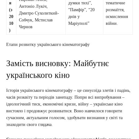
я
думки тихі”,
тематичне
Антоніо Лукіч,
(з
“Памфір”, “20
розмаїття,
Дмитро Сухолиткий-
20
днів у
осмислення
Собчук, Мстислав
10
Маріуполі”
війни.
Чернов
)
Етапи розвитку українського кінематографу
Замість висновку: Майбутнє
українського кіно
Історія українського кінематографу – це синусоїда злетів і падінь,
часів розквіту та періодів занепаду. Попри всі випробування –
ідеологічний тиск, економічні кризи, війну – українське кіно
вистояло і продовжує розвиватися. Воно навчилося говорити
сучасним, актуальним голосом, здобувати визнання у світі та
знаходити свого глядача.