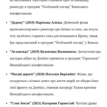
на окупованих територіях отримала приз за найкращу
режисуру в програмі “Особливий погляд” Каннського
кінофестивалю.
“Додому” (2019) Нарімана Алієва:
Дебютний фільм
кримськотатарського режисера про батька та сина, що везуть
тіло загиблого старшого сина для поховання в Криму, також
був представлений в програмі “Особливий погляд” у Каннах.
“Атлантида” (2019) Валентина Васяновича:
Антиутопія про
наслідки війни на Донбасі перемогла в програмі “Горизонти”
Венеційського кінофестивалю.
“Погані дороги” (2020) Наталки Ворожбит:
Фільм, що
складається з кількох новел про життя людей по обидва боки
лінії фронту на Донбасі, отримав нагороду Тижня критики
Венеційського кінофестивалю.
“Стоп-Земля” (2021) Катерини Горностай:
Чуттєва драма