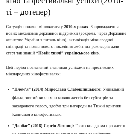
кіно та фестивальні успіхи (2010-
ті – дотепер)
Ситуація почала змінюватися у
2010-х роках
. Запровадження
нових механізмів державної підтримки (зокрема, через Державне
агентство України з питань кіно), активізація міжнародної
співпраці та поява нового покоління амбітних режисерів дали
старт так званій
“Новій хвилі” українського кіно
.
Цей період позначений значними успіхами на престижних
міжнародних кінофестивалях:
“Плем’я” (2014) Мирослава Слабошпицького:
Унікальний
фільм, знятий виключно мовою жестів без субтитрів та
закадрового голосу, здобув три нагороди на Тижні критики
Каннського кінофестивалю.
“Донбас” (2018) Сергія Лозниці:
Гротескна драма про життя