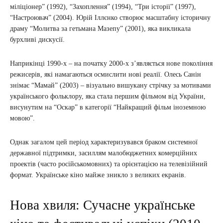
міліціонер” (1992), “Захоплення” (1994), “Три історії” (1997),
“Настроювач” (2004). Юрій Іллєнко створює масштабну історичну
драму “Молитва за гетьмана Мазепу” (2001), яка викликала
бурхливі дискусії.
Наприкінці 1990-х – на початку 2000-х з’являється нове покоління
режисерів, які намагаються осмислити нові реалії. Олесь Санін
знімає “Мамай” (2003) – візуально вишукану стрічку за мотивами
українського фольклору, яка стала першим фільмом від України,
висунутим на “Оскар” в категорії “Найкращий фільм іноземною
мовою”.
Однак загалом цей період характеризувався браком системної
державної підтримки, засиллям малобюджетних комерційних
проектів (часто російськомовних) та орієнтацією на телевізійний
формат. Українське кіно майже зникло з великих екранів.
Нова хвиля: Сучасне українське