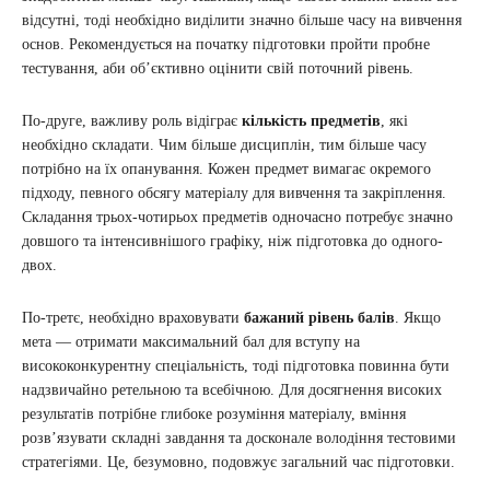
відсутні, тоді необхідно виділити значно більше часу на вивчення
основ. Рекомендується на початку підготовки пройти пробне
тестування, аби об’єктивно оцінити свій поточний рівень.
По-друге, важливу роль відіграє
кількість предметів
, які
необхідно складати. Чим більше дисциплін, тим більше часу
потрібно на їх опанування. Кожен предмет вимагає окремого
підходу, певного обсягу матеріалу для вивчення та закріплення.
Складання трьох-чотирьох предметів одночасно потребує значно
довшого та інтенсивнішого графіку, ніж підготовка до одного-
двох.
По-третє, необхідно враховувати
бажаний рівень балів
. Якщо
мета — отримати максимальний бал для вступу на
висококонкурентну спеціальність, тоді підготовка повинна бути
надзвичайно ретельною та всебічною. Для досягнення високих
результатів потрібне глибоке розуміння матеріалу, вміння
розв’язувати складні завдання та досконале володіння тестовими
стратегіями. Це, безумовно, подовжує загальний час підготовки.