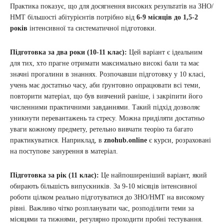
Практика показує, що для досягнення високих результатів на ЗНО/
НМТ більшості абітурієнтів потрібно від
6-9 місяців до 1,5-2
років
інтенсивної та систематичної підготовки.
Підготовка за два роки (10-11 клас):
Цей варіант є ідеальним
для тих, хто прагне отримати максимально високі бали та має
значні прогалини в знаннях. Розпочавши підготовку у 10 класі,
учень має достатньо часу, аби ґрунтовно опрацювати всі теми,
повторити матеріал, що був вивчений раніше, і закріпити його
численними практичними завданнями. Такий підхід дозволяє
уникнути перевантажень та стресу. Можна приділяти достатньо
уваги кожному предмету, ретельно вивчати теорію та багато
практикуватися. Наприклад, в
znohub.online
є курси, розраховані
на поступове занурення в матеріал.
Підготовка за рік (11 клас):
Це найпоширеніший варіант, який
обирають більшість випускників. За 9-10 місяців інтенсивної
роботи цілком реально підготуватися до ЗНО/НМТ на високому
рівні. Важливо чітко розпланувати час, розподілити теми за
місяцями та тижнями, регулярно проходити пробні тестування.