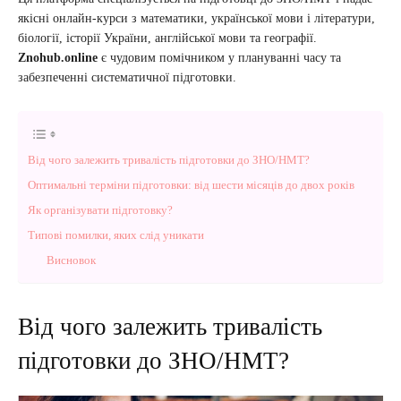
якісні онлайн-курси з математики, української мови і літератури,
біології, історії України, англійської мови та географії.
Znohub.online
є чудовим помічником у плануванні часу та
забезпеченні систематичної підготовки.
Від чого залежить тривалість підготовки до ЗНО/НМТ?
Оптимальні терміни підготовки: від шести місяців до двох років
Як організувати підготовку?
Типові помилки, яких слід уникати
Висновок
Від чого залежить тривалість
підготовки до ЗНО/НМТ?