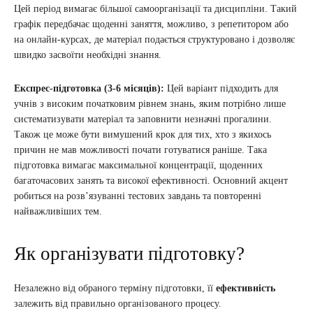
Цей період вимагає більшої самоорганізації та дисципліни. Такий
графік передбачає щоденні заняття, можливо, з репетитором або
на онлайн-курсах, де матеріал подається структуровано і дозволяє
швидко засвоїти необхідні знання.
Експрес-підготовка (3-6 місяців):
Цей варіант підходить для
учнів з високим початковим рівнем знань, яким потрібно лише
систематизувати матеріал та заповнити незначні прогалини.
Також це може бути вимушений крок для тих, хто з якихось
причин не мав можливості почати готуватися раніше. Така
підготовка вимагає максимальної концентрації, щоденних
багаточасових занять та високої ефективності. Основний акцент
робиться на розв’язуванні тестових завдань та повторенні
найважливіших тем.
Як організувати підготовку?
Незалежно від обраного терміну підготовки, її
ефективність
залежить від правильно організованого процесу.