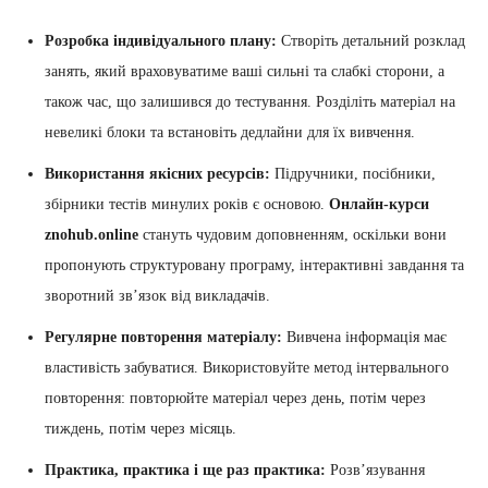
Розробка індивідуального плану:
Створіть детальний розклад
занять, який враховуватиме ваші сильні та слабкі сторони, а
також час, що залишився до тестування. Розділіть матеріал на
невеликі блоки та встановіть дедлайни для їх вивчення.
Використання якісних ресурсів:
Підручники, посібники,
збірники тестів минулих років є основою.
Онлайн-курси
znohub.online
стануть чудовим доповненням, оскільки вони
пропонують структуровану програму, інтерактивні завдання та
зворотний зв’язок від викладачів.
Регулярне повторення матеріалу:
Вивчена інформація має
властивість забуватися. Використовуйте метод інтервального
повторення: повторюйте матеріал через день, потім через
тиждень, потім через місяць.
Практика, практика і ще раз практика:
Розв’язування