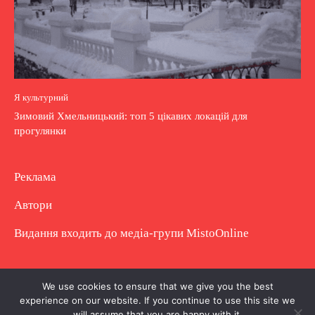
Я культурний
Зимовий Хмельницький: топ 5 цікавих локацій для
прогулянки
Реклама
Автори
Видання входить до медіа-групи
MistoOnline
Copyright © Повне використання матеріалу
We use cookies to ensure that we give you the best
experience on our website. If you continue to use this site we
заборонено. Частково можна з гіперпосиланням.
will assume that you are happy with it.