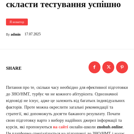
скласти тестування успішно
Я новатор
17.07.2025
admin
By
SHARE
Питання про те, скільки часу необхідно для ефективної підготовки
до ЗНО/НМТ, турбує чи не кожного абітурієнта. Однозначної
відповіді не існує, адже це залежить від багатьох індивідуальних
факторів. Проте можна окреслити загальні рекомендації та
стратегії, які допоможуть досягти бажаного результату. Почати
свою підготовку варто з вибору надійних джерел інформації та
курсів, які пропонуються
на сайті
онлайн-школи
znohub.online
.
Ця платформа спеціалізується на підготовці до ЗНО/НМТ і надає