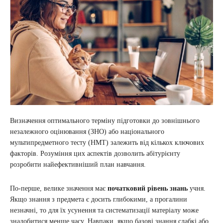
Визначення оптимального терміну підготовки до зовнішнього
незалежного оцінювання (ЗНО) або національного
мультипредметного тесту (НМТ) залежить від кількох ключових
факторів. Розуміння цих аспектів дозволить абітурієнту
розробити найефективніший план навчання.
По-перше, велике значення має
початковий рівень знань
учня.
Якщо знання з предмета є досить глибокими, а прогалини
незначні, то для їх усунення та систематизації матеріалу може
знадобитися менше часу. Навпаки, якщо базові знання слабкі або