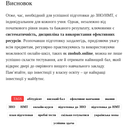
Висновок
Отже, час, необхідний для успішної підготовки до ЗНО/НМТ, є
індивідуальним для кожного учня. Однак, незалежно від
початкового рівня знань та бажаного результату, ключовими є
систематичність, дисципліна та використання ефективних
ресурсів
. Розпочавши підготовку заздалегідь, приділяючи увагу
всім предметам, регулярно практикуючись та використовуючи
можливості онлайн-шкіл, таких як
znohub.online
, можна не лише
успішно скласти тестування, але й отримати найвищий бал, який
відкриє двері до омріяного вищого навчального закладу.
Пам’ятайте, що інвестиції у власну освіту – це найкращі
інвестиції у майбутнє.
TAGS
абітурієнт
високий бал
ефективне навчання
знання
ЗНО
НМТ
онлайн-курси
підготовка до ЗНО
підготовка до НМТ
план підготовки
пробні тести
скільки готуватися
українська мова
успішна здача