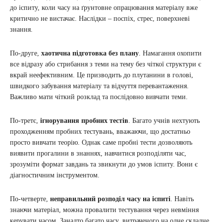
до іспиту, коли часу на ґрунтовне опрацювання матеріалу вже
критично не вистачає. Наслідки – поспіх, стрес, поверхневі
знання.
По-друге,
хаотична підготовка без плану
. Намагання охопити
все відразу або стрибання з теми на тему без чіткої структури є
вкрай неефективним. Це призводить до плутанини в голові,
швидкого забування матеріалу та відчуття перевантаження.
Важливо мати чіткий розклад та послідовно вивчати теми.
По-третє,
ігнорування пробних тестів
. Багато учнів нехтують
проходженням пробних тестувань, вважаючи, що достатньо
просто вивчати теорію. Однак саме пробні тести дозволяють
виявити прогалини в знаннях, навчитися розподіляти час,
зрозуміти формат завдань та звикнути до умов іспиту. Вони є
діагностичним інструментом.
По-четверте,
неправильний розподіл часу на іспиті
. Навіть
знаючи матеріал, можна провалити тестування через невміння
керувати часом. Занадто багато часу, витраченого на одне складне