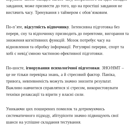
завдання, може призвести до того, що на простіші завдання не
вистачить часу. Тренування з таймером є обов’язковим.
По-п’яте,
відсутність відпочинку
. Інтенсивна підготовка без
перерв, сну та відпочинку призводить до перевтоми, вигорання та
зниження когнітивних функцій. Мозок потребує часу на
відновлення та обробку інформації. Регулярні перерви, спорт та
хобі є невід’ємною частиною ефективної підготовки.
По-шосте,
ігнорування психологічної підготовки
. ЗНО/НМТ –
це не тільки перевірка знань, а й стресовий фактор. Паніка,
тривога, невпевненість можуть значно знизити результат.
Важливо навчитися справлятися зі стресом, використовувати
техніки релаксації та вірити у власні сили.
Уникаючи цих поширених помилок та дотримуючись
систематичного підходу, абітурієнти значно підвищують свої
шанси на успішне складання тестування.