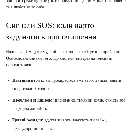
звичного режиму. Тому наше завдання – діяти м’яко, послідовно
та з любов’ю до себе.
Сигнали SOS: коли варто
задуматись про очищення
Наш організм дуже мудрий і завжди сигналізує про проблеми.
Ось основні ознаки того, що системи виведення токсинів
перевантажені:
Постійна втома:
ви прокидаєтесь вже втомленими, навіть
якщо спали 8 годин.
Проблеми зі шкірою:
висипання, тьмяний колір, сухість або
надмірна жирність.
Травні розлади:
здуття живота, важкість після їжі,
нерегулярний стілець.