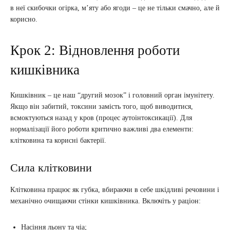
в неї скибочки огірка, м’яту або ягоди – це не тільки смачно, але й
корисно.
Крок 2: Відновлення роботи
кишківника
Кишківник – це наш “другий мозок” і головний орган імунітету.
Якщо він забитий, токсини замість того, щоб виводитися,
всмоктуються назад у кров (процес аутоінтоксикації). Для
нормалізації його роботи критично важливі два елементи:
клітковина та корисні бактерії.
Сила клітковини
Клітковина працює як губка, вбираючи в себе шкідливі речовини і
механічно очищаючи стінки кишківника. Включіть у раціон:
Насіння льону та чіа;