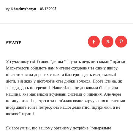
08.12.2025
ikhmelnychanyn
By
SHARE
У сучасному світі слово “детокс” звучить ледь не з кожної праски.
Маркетологи обіцяють нам миттєве схуднення та сяючу шкіру
після тижня на дорогих соках, а блогери радять екстремальні
дієти, від яких у дієтологів стає дибки волосся. Проте істина, як
завжди, десь посередині. Наше тіло – це досконала біологічна
машина, яка має власні вбудовані системи очищення. Але через
погану екологію, стреси та незбалансоване харчування ці системи
іноді дають збій і потребують нашої делікатної підтримки, а не
шокової терапії.
Як зрозуміти, що вашому організму потрібне “генеральне