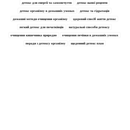
детокс для енергії та самопочуття
детокс напої рецепти
детокс організму в домашніх умовах
детокс та гідратація
домашні методи очищення організму
здоровий спосіб життя детокс
легкий детокс для початківців
натуральні способи детоксу
очищення кишечника природно
очищення печінки в домашніх умовах
поради з детоксу організму
щоденний детокс план