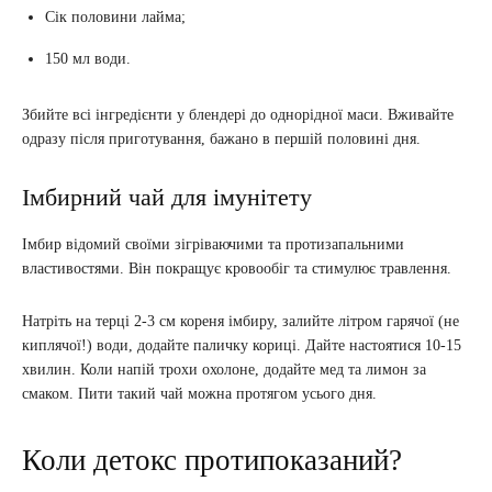
Сік половини лайма;
150 мл води.
Збийте всі інгредієнти у блендері до однорідної маси. Вживайте
одразу після приготування, бажано в першій половині дня.
Імбирний чай для імунітету
Імбир відомий своїми зігріваючими та протизапальними
властивостями. Він покращує кровообіг та стимулює травлення.
Натріть на терці 2-3 см кореня імбиру, залийте літром гарячої (не
киплячої!) води, додайте паличку кориці. Дайте настоятися 10-15
хвилин. Коли напій трохи охолоне, додайте мед та лимон за
смаком. Пити такий чай можна протягом усього дня.
Коли детокс протипоказаний?