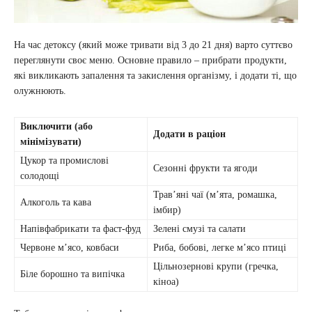
На час детоксу (який може тривати від 3 до 21 дня) варто суттєво
переглянути своє меню. Основне правило – прибрати продукти,
які викликають запалення та закислення організму, і додати ті, що
олужнюють.
Виключити (або
Додати в раціон
мінімізувати)
Цукор та промислові
Сезонні фрукти та ягоди
солодощі
Трав’яні чаї (м’ята, ромашка,
Алкоголь та кава
імбир)
Напівфабрикати та фаст-фуд
Зелені смузі та салати
Червоне м’ясо, ковбаси
Риба, бобові, легке м’ясо птиці
Цільнозернові крупи (гречка,
Біле борошно та випічка
кіноа)