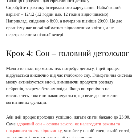
Таблиця продуктів для ефективного детоксу
Спробуйте практику інтервального харчування. Найм’якший
варіант – 12/12 (12 годин їмо, 12 годин відпочиваємо).
Наприклад, сніданок о 8:00, а вечеря не пізніше 20:00. Це дає
організму час вночі займатися відновленням клітин, а не
перетравленням пізньої вечері.
Крок 4: Сон – головний детололог
Мало хто знає, що мозок теж потребує детоксу, і цей процес
відбувається виключно під час глибокого сну. Глімфатична система
мозку активізується вночі, вимиваючи продукти розпаду
нейронів, зокрема бета-амілоїди. Якщо ви хронічно не
висипаєтесь, токсини накопичуються, що веде до зниження
когнітивних функцій.
Аби цей процес проходив успішно, лягати спати бажано до 23:00.
Саме
здоровий сон – основа всього, як налагодити режим та
покращити якість відпочинку
, читайте у нашій спеціальній статті,
де розписані техніки релаксації та гігієни сну.