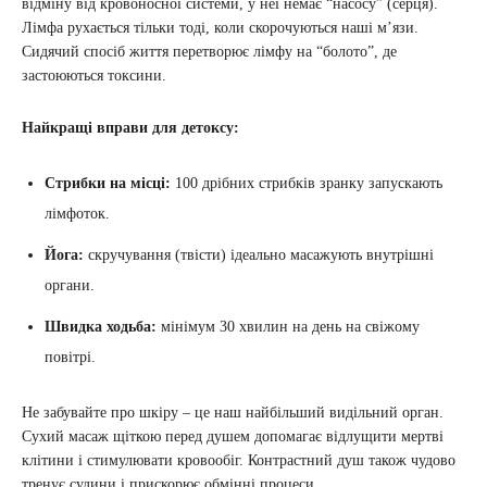
відміну від кровоносної системи, у неї немає “насосу” (серця).
Лімфа рухається тільки тоді, коли скорочуються наші м’язи.
Сидячий спосіб життя перетворює лімфу на “болото”, де
застоюються токсини.
Найкращі вправи для детоксу:
Стрибки на місці:
100 дрібних стрибків зранку запускають
лімфоток.
Йога:
скручування (твісти) ідеально масажують внутрішні
органи.
Швидка ходьба:
мінімум 30 хвилин на день на свіжому
повітрі.
Не забувайте про шкіру – це наш найбільший видільний орган.
Сухий масаж щіткою перед душем допомагає відлущити мертві
клітини і стимулювати кровообіг. Контрастний душ також чудово
тренує судини і прискорює обмінні процеси.