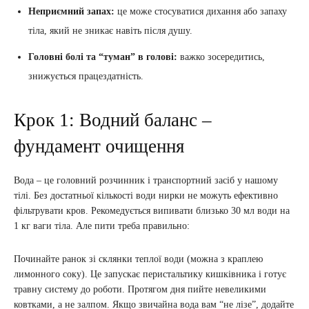
Неприємний запах:
це може стосуватися дихання або запаху
тіла, який не зникає навіть після душу.
Головні болі та “туман” в голові:
важко зосередитись,
знижується працездатність.
Крок 1: Водний баланс –
фундамент очищення
Вода – це головний розчинник і транспортний засіб у нашому
тілі. Без достатньої кількості води нирки не можуть ефективно
фільтрувати кров. Рекомедується випивати близько 30 мл води на
1 кг ваги тіла. Але пити треба правильно:
Починайте ранок зі склянки теплої води (можна з краплею
лимонного соку). Це запускає перистальтику кишківника і готує
травну систему до роботи. Протягом дня пийте невеликими
ковтками, а не залпом. Якщо звичайна вода вам “не лізе”, додайте