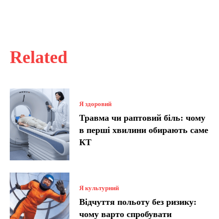
Related
Я здоровий
Травма чи раптовий біль: чому
в перші хвилини обирають саме
КТ
Я культурний
Відчуття польоту без ризику:
чому варто спробувати