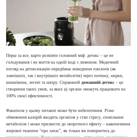
Перш за все, варто розвіяти головний міф: детокс – це не
голодування і не життя на одній воді з лимоном. Медичний
погляд на детоксикацію передбачає виведення токсинів (як
зовнішніх, так і внутрішніх метаболітів) через печінку, нирки,
кишківник, легені та шкіру. Справжній
домашній детокс
– це
створення таких умов, за яких ці органи зможуть працювати на
100% своєї ефективності.
Фанатизм у цьому питанні може бути небезпечним. Різке
обмеження калорій вводить організм у стан стресу, сповільнює
метаболізм і може призвести до зворотного ефекту – накопичення
жирової тканини “про запас”, як тільки ви повернетесь до