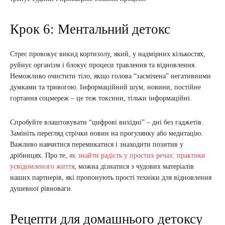
Крок 6: Ментальний детокс
Стрес провокує викид кортизолу, який, у надмірних кількостях,
руйнує організм і блокує процеси травлення та відновлення.
Неможливо очистити тіло, якщо голова “засмічена” негативними
думками та тривогою. Інформаційний шум, новини, постійне
гортання соцмереж – це теж токсини, тільки інформаційні.
Спробуйте влаштовувати “цифрові вихідні” – дні без гаджетів.
Замініть перегляд стрічки новин на прогулянку або медитацію.
Важливо навчитися перемикатися і знаходити позитив у
дрібницях. Про те,
як знайти радість у простих речах: практики
усвідомленого життя
, можна дізнатися з чудових матеріалів
наших партнерів, які пропонують прості техніки для відновлення
душевної рівноваги.
Рецепти для домашнього детоксу