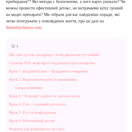
прибирання”? Які методи є безпечними, а чого варто уникати? Чи
можна провести ефективний детокс, не витрачаючи купу грошей
на модні препарати? Ми зібрали для вас найдієвіші поради, які
легко інтегрувати у повсякденне життя, про це далі на
ikhmelnychanyn.com
.
Що таке детокс насправді і чому фанатизм тут зайвий
Сигнали SOS: коли варто задуматись про очищення
Крок 1: Водний баланс – фундамент очищення
Крок 2: Відновлення роботи кишківника
Сила клітковини
Крок 3: “Зелений” раціон та харчові паузи
Крок 4: Сон – головний детололог
Крок 5: Рух та лімфодренаж
Крок 6: Ментальний детокс
Рецепти для домашнього детоксу