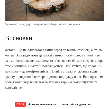
Гармонія тіла і духу – кінцева мета будь-якого очищення
Висновки
Детокс – це не одноразова акція перед пляжним сезоном, а стиль
життя. Впроваджуючи ці прості звички поступово, ви помітите,
як змінюється ваше самопочуття: з’являється більше енергії, шкіра
стає чистішою, а настрій покращується. Пам’ятайте, що головний
принцип – це поміркованість. Почніть з малого: склянка води
зранку, прогулянка ввечері, відмова від цукру в чаї. Ваш організм
обов’язково віддячить вам за турботу гарним самопочуттям та
довголіттям.
TAGS
безпечне очищення тіла
детокс від шкідливої їжі