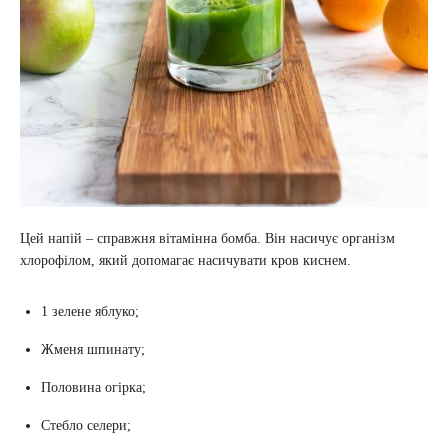
Цей напій – справжня вітамінна бомба. Він насичує організм
хлорофілом, який допомагає насичувати кров киснем.
1 зелене яблуко;
Жменя шпинату;
Половина огірка;
Стебло селери;