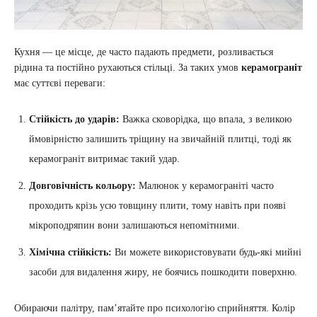
Кухня — це місце, де часто падають предмети, розливається
рідина та постійно рухаються стільці. За таких умов
керамограніт
має суттєві переваги:
Стійкість до ударів:
Важка сковорідка, що впала, з великою
ймовірністю залишить тріщину на звичайній плитці, тоді як
керамограніт витримає такий удар.
Довговічність кольору:
Малюнок у керамограніті часто
проходить крізь усю товщину плити, тому навіть при появі
мікроподряпин вони залишаються непомітними.
Хімічна стійкість:
Ви можете використовувати будь-які мийні
засоби для видалення жиру, не боячись пошкодити поверхню.
Обираючи палітру, пам’ятайте про психологію сприйняття. Колір