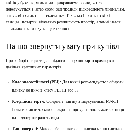
квітів у букетах, якими ми прикрашаємо оселю, часто
перегукується з інтер’єром: білі троянди підкреслюють мінімалізм,
а яскраві тюльпани — еклектику. Так само і плитка: світлі
глянцеві поверхні візуально розширюють простір, а темні матові
— додають затишку та практичності.
На що звернути увагу при купівлі
При виборі покриття для підлоги на кухню варто враховувати
декілька критичних параметрів:
Клас зносостійкості (PEI):
Для кухні рекомендується обирати
плитку не нижче класу PEI III або IV.
Коефіцієнт тертя:
Обирайте плитку з маркуванням R9-R11.
Вона має антиковзаюче покриття, що критично важливо, якщо
на підлогу потрапить вода.
Тип поверхні:
Матова або лаппатована плитка менш слизька