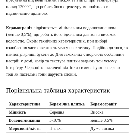
пресування під величезним тиском та випал при температурі
понад 1200°C, що робить його структуру монолітною та
надзвичайно щільною.
Керамограніт
відрізняється мінімальним водопоглинанням
(менше 0,5%), що робить його ідеальним для зон з високою
вологістю. Окрім технічних характеристик, при виборі
оздоблення часто звертають увагу на естетику. Подібно до того, як
найпопулярніші букети до Дня закоханих створюють особливий
настрій у домі, колір та текстура плитки задають тон усьому
інтер’єру. Червоні та насичені відтінки символізують енергію,
тоді як пастельні тони дарують спокій.
Порівняльна таблиця характеристик
Характеристика
Керамічна плитка
Керамограніт
Міцність
Середня
Висока
Водопоглинання
3-10%
менше 0,5%
Морозостійкість
Низька
Дуже висока