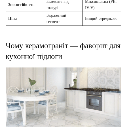
Залежить від
Максимальна (PEI
Зносостійкість
глазурі
IV-V)
Бюджетний
Ціна
Вищий середнього
сегмент
Чому керамограніт — фаворит для
кухонної підлоги