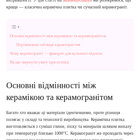
витривалості. У цій статті на
ikhmelnychanyn
ми розберемося, що
краще — класична керамічна плитка чи сучасний керамограніт.
Основні відмінності між керамікою та керамогранітом
Порівняльна таблиця характеристик
Чому керамограніт — фаворит для кухонної підлоги
На що звернути увагу при купівлі
Основні відмінності між
керамікою та керамогранітом
Багато хто вважає ці матеріали ідентичними, проте різниця
полягає у складі та технології виробництва. Керамічна плитка
виготовляється з суміші глини, піску та мінералів шляхом випалу
при температурі близько 1000°C. Керамограніт же проходить через