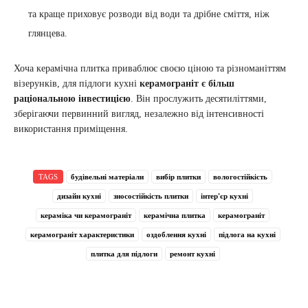
та краще приховує розводи від води та дрібне сміття, ніж
глянцева.
Хоча керамічна плитка приваблює своєю ціною та різноманіттям
візерунків, для підлоги кухні
керамограніт є більш
раціональною інвестицією
. Він прослужить десятиліттями,
зберігаючи первинний вигляд, незалежно від інтенсивності
використання приміщення.
TAGS
будівельні матеріали
вибір плитки
вологостійкість
дизайн кухні
зносостійкість плитки
інтер'єр кухні
кераміка чи керамограніт
керамічна плитка
керамограніт
керамограніт характеристики
оздоблення кухні
підлога на кухні
плитка для підлоги
ремонт кухні