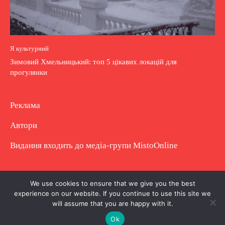
Я культурний
Зимовий Хмельницький: топ 5 цікавих локацій для
прогулянки
Реклама
Автори
Видання входить до медіа-групи
MistoOnline
Copyright © Повне використання матеріалу
We use cookies to ensure that we give you the best
experience on our website. If you continue to use this site we
заборонено. Частково можна з гіперпосиланням.
will assume that you are happy with it.
Ok