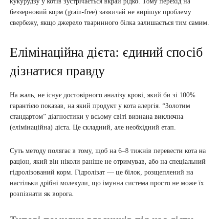
кукурудзу у котів зустрічається вкрай рідко. Тому перехід на
беззерновий корм (grain-free) зазвичай не вирішує проблему
свербежу, якщо джерело тваринного білка залишається тим самим.
Елімінаційна дієта: єдиний спосіб
дізнатися правду
На жаль, не існує достовірного аналізу крові, який би зі 100%
гарантією показав, на який продукт у кота алергія. “Золотим
стандартом” діагностики у всьому світі визнана виключна
(елімінаційна) дієта. Це складний, але необхідний етап.
Суть методу полягає в тому, щоб на 6–8 тижнів перевести кота на
раціон, який він ніколи раніше не отримував, або на спеціальний
гідролізований корм. Гідролізат — це білок, розщеплений на
настільки дрібні молекули, що імунна система просто не може їх
розпізнати як ворога.