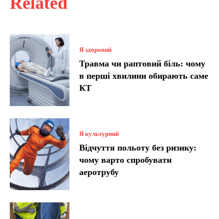
Related
Я здоровий
Травма чи раптовий біль: чому
в перші хвилини обирають саме
КТ
Я культурний
Відчуття польоту без ризику:
чому варто спробувати
аеротрубу