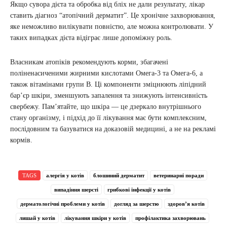
Якщо сувора дієта та обробка від бліх не дали результату, лікар
ставить діагноз “атопічний дерматит”. Це хронічне захворювання,
яке неможливо вилікувати повністю, але можна контролювати. У
таких випадках дієта відіграє лише допоміжну роль.
Власникам атопіків рекомендують корми, збагачені
поліненасиченими жирними кислотами Омега-3 та Омега-6, а
також вітамінами групи B. Ці компоненти зміцнюють ліпідний
бар’єр шкіри, зменшують запалення та знижують інтенсивність
свербежу. Пам’ятайте, що шкіра — це дзеркало внутрішнього
стану організму, і підхід до її лікування має бути комплексним,
послідовним та базуватися на доказовій медицині, а не на рекламі
кормів.
TAGS
алергія у котів
блошиний дерматит
ветеринарні поради
випадіння шерсті
грибкові інфекції у котів
дерматологічні проблеми у котів
догляд за шерстю
здоров’я котів
лишай у котів
лікування шкіри у котів
профілактика захворювань