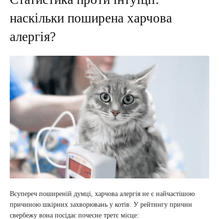
наскільки поширена харчова
алергія?
Всупереч поширеній думці, харчова алергія не є найчастішою
причиною шкірних захворювань у котів. У рейтингу причин
свербежу вона посідає почесне третє місце: