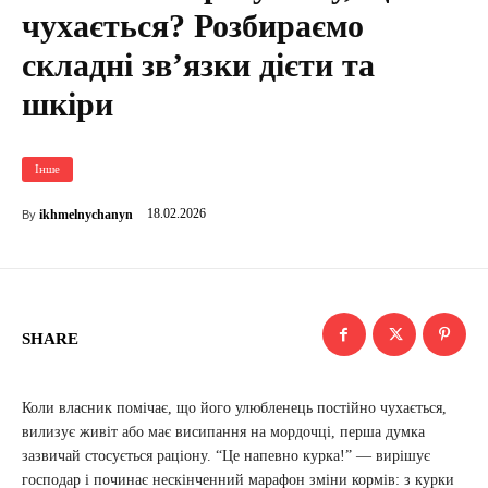
чухається? Розбираємо
складні зв’язки дієти та
шкіри
Інше
18.02.2026
ikhmelnychanyn
By
SHARE
Коли власник помічає, що його улюбленець постійно чухається,
вилизує живіт або має висипання на мордочці, перша думка
зазвичай стосується раціону. “Це напевно курка!” — вирішує
господар і починає нескінченний марафон зміни кормів: з курки