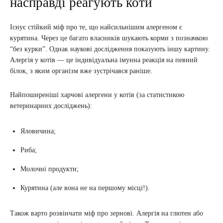
насправді реагують коти
Існує стійкий міф про те, що найсильнішим алергеном є
курятина. Через це багато власників шукають корми з позначкою
“без курки”. Однак наукові дослідження показують іншу картину.
Алергія у котів — це індивідуальна імунна реакція на певний
білок, з яким організм вже зустрічався раніше.
Найпоширеніші харчові алергени у котів (за статистикою
ветеринарних досліджень):
Яловичина;
Риба;
Молочні продукти;
Курятина (але вона не на першому місці!).
Також варто розвінчати міф про зернові. Алергія на глютен або