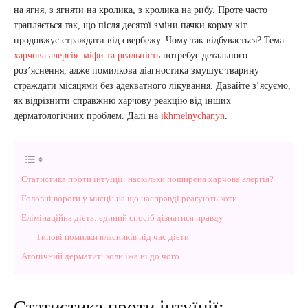
на ягня, з ягняти на кролика, з кролика на рибу. Проте часто
трапляється так, що після десятої зміни пачки корму кіт
продовжує страждати від свербежу. Чому так відбувається? Тема
харчова алергія: міфи та реальність
потребує детального
роз’яснення, адже помилкова діагностика змушує тварину
страждати місяцями без адекватного лікування. Давайте з’ясуємо,
як відрізнити справжню харчову реакцію від інших
дерматологічних проблем. Далі на
ikhmelnychanyn
.
Статистика проти інтуїції: наскільки поширена харчова алергія?
Головні вороги у мисці: на що насправді реагують коти
Елімінаційна дієта: єдиний спосіб дізнатися правду
Типові помилки власників під час дієти
Атопічний дерматит: коли їжа ні до чого
Статистика проти інтуїції: