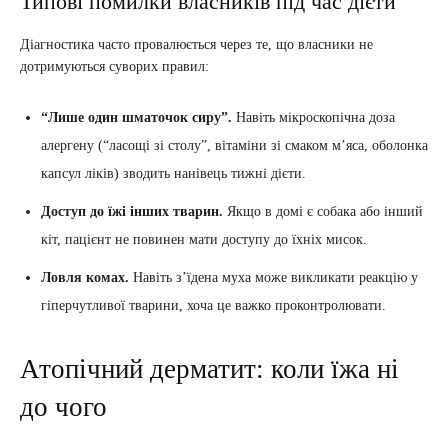
Типові помилки власників під час дієти
Діагностика часто провалюється через те, що власники не
дотримуються суворих правил:
“Лише один шматочок сиру”.
Навіть мікроскопічна доза
алергену (“ласощі зі столу”, вітаміни зі смаком м’яса, оболонка
капсул ліків) зводить нанівець тижні дієти.
Доступ до їжі інших тварин.
Якщо в домі є собака або інший
кіт, пацієнт не повинен мати доступу до їхніх мисок.
Ловля комах.
Навіть з’їдена муха може викликати реакцію у
гіперчутливої тварини, хоча це важко проконтролювати.
Атопічний дерматит: коли їжа ні
до чого