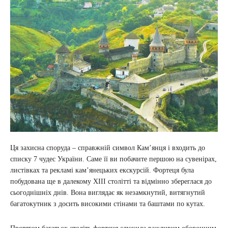
Ця захисна споруда – справжній символ Кам’янця і входить до
списку 7 чудес України. Саме її ви побачите першою на сувенірах,
листівках та рекламі кам’янецьких екскурсій. Фортеця була
побудована ще в далекому XIII столітті та відмінно збереглася до
сьогоднішніх днів. Вона виглядає як незамкнутий, витягнутий
багатокутник з досить високими стінами та баштами по кутах.