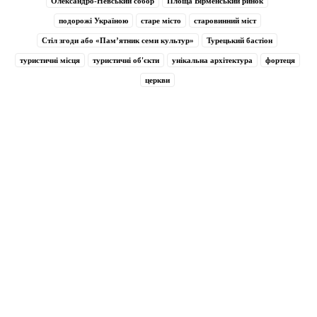
Олександро-Невський собор
Площа Вірменський ринок
подорожі Україною
старе місто
старовинний міст
Стіл згоди або «Пам’ятник семи культур»
Турецький бастіон
туристичні місця
туристичні об'єкти
унікальна архітектура
фортеця
церкви