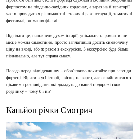
Протягом багатьох століть фортеця служила важливим оборонним
форпостом на південно-західних кордонах, а зараз на її території
часто проводяться різноманітні історичні реконструкції, тематичні
фестивалі, знімання фільмів.
Відвідати це, наповнене духом історії, унікальне та романтичне
місце можна самостійно, просто заплативши досить символічну
ціну на вході, або ж разом з екскурсією. З екскурсією буде більш
пізнавально, але тут справа смаку.
Порада перед відвідуванням – обов’язково почитайте про легенди
фортеці. Вірити в усі історії, звісно, не варто, але ознайомитися з
цікавими розповідями, які додадуть до вашої подорожі свою
родзинку – чому б і ні?
Каньйон річки Смотрич