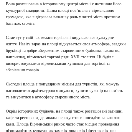
Вона розташована в історичному центрі міста і є частиною його
культурної спадщини. Назва площі пов’язана з вірменською
громадою, яка відігравала важливу роль у житті міста протягом
багатьох століть.
Саме тут у свій час велася торгівля і вирувало все культурне
життя. Навіть зараз на площі відчувається своя атмосфера, завдяки
бруківці та добре збереженим старовинним будівлям, таким як,
наприклад, вірменські торгові ряди XVII століття. Ці будівлі
використовувалися вірменськими купцями для торгівлі та
зберігання товарів.
Сьогодні площа є популярним місцем для туристів, які можуть
насолодитися архітектурою минулого, купити сувенір на пам’ять
та зануритися в атмосферу старовинного міста.
Окрім історичних будівель, на площі також розташовані затишні
кафе та ресторани, де можна перекусити та посидіти за чашкою
кави. Площа Вірменський ринок часто стає місцем проведення
різноманітних культурних заходів, ярмарків і фестивалів, що