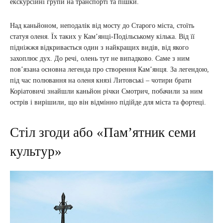
екскурсійні групи на транспорті та пішки.
Над каньйоном, неподалік від мосту до Старого міста, стоїть
статуя оленя. Їх таких у Кам’янці-Подільському кілька. Від її
підніжжя відкривається один з найкращих видів, від якого
захоплює дух. До речі, олень тут не випадково. Саме з ним
пов’язана основна легенда про створення Кам’янця. За легендою,
під час полювання на оленя князі Литовські – чотири брати
Коріатовичі знайшли каньйон річки Смотрич, побачили за ним
острів і вирішили, що він відмінно підійде для міста та фортеці.
Стіл згоди або «Пам’ятник семи
культур»