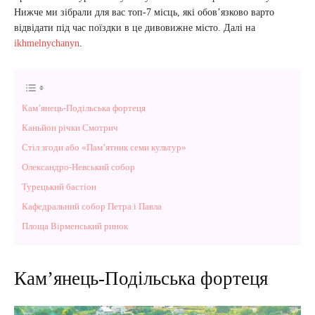
Нижче ми зібрали для вас топ-7 місць, які обов’язково варто
відвідати під час поїздки в це дивовижне місто. Далі на
ikhmelnychanyn
.
Кам’янець-Подільська фортеця
Каньйон річки Смотрич
Стіл згоди або «Пам’ятник семи культур»
Олександро-Невський собор
Турецький бастіон
Кафедральний собор Петра і Павла
Площа Вірменський ринок
Кам’янець-Подільська фортеця