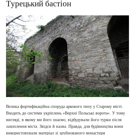
Турецький бастіон
Велика фортифікаційна споруда аркового типу у Старому місті.
Входить до системи укріплень «Верхні Польські ворота». У тому
вигляді, в якому ми його знаємо, відбудували його турки після
захоплення міста. Звідси й назва. Правда, для будівництва вони
використовували матеріал зі зруйнованого монастиря