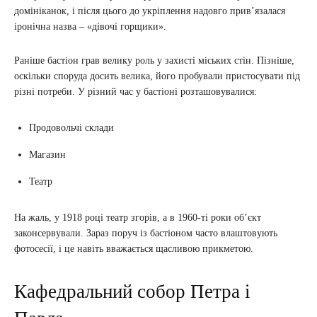
домініканок, і після цього до укріплення надовго прив’язалася
іронічна назва – «дівочі горщики».
Раніше бастіон грав велику роль у захисті міських стін. Пізніше,
оскільки споруда досить велика, його пробували пристосувати під
різні потреби. У різний час у бастіоні розташовувалися:
Продовольчі склади
Магазин
Театр
На жаль, у 1918 році театр згорів, а в 1960-ті роки об’єкт
законсервували. Зараз поруч із бастіоном часто влаштовують
фотосесії, і це навіть вважається щасливою прикметою.
Кафедральний собор Петра і