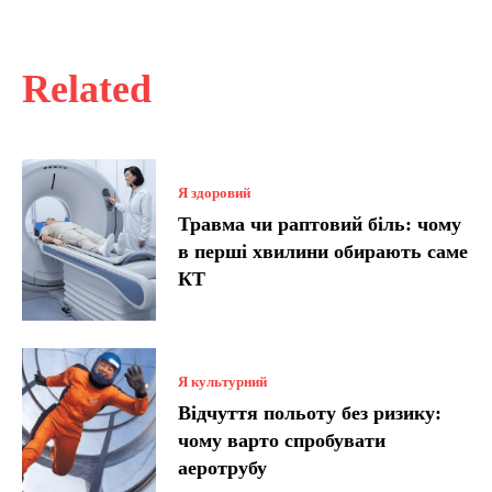
Related
Я здоровий
Травма чи раптовий біль: чому
в перші хвилини обирають саме
КТ
Я культурний
Відчуття польоту без ризику:
чому варто спробувати
аеротрубу