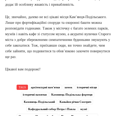
додає їй особливу жвавість і привабливість.
Це, звичайно, далеко не всі цікаві місця Кам’янця-Подільського.
Лише про фортифікаційні споруди та охоронні башти можна
розповідати годинами. Також у містечку є багато зелених парків,
музеїв і навіть кафе зі статусом музею, а акуратні вулички Старого
міста з добре збереженими симпатичними будинками змушують у
себе закохатися. Тож, приїхавши сюди, ви точно знайдете, чим
себе зайняти, що подивитися та обов’язково захочете повернутися
ще раз.
Цікавої вам подорожі!
TAGS
архітектурні пам'ятки
замок
історичні місця
історичні памятки
Камянець-Подільська фортеця
Камянець-Подільський
Каньйон річки Смотрич
Кафедральний собор Петра і Павла
музеї