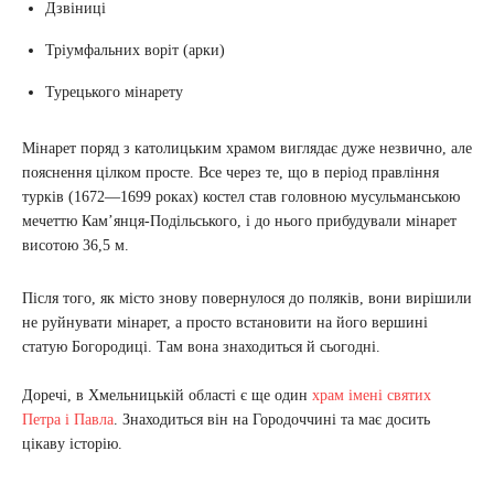
Дзвіниці
Тріумфальних воріт (арки)
Турецького мінарету
Мінарет поряд з католицьким храмом виглядає дуже незвично, але
пояснення цілком просте. Все через те, що в період правління
турків (1672—1699 роках) костел став головною мусульманською
мечеттю Кам’янця-Подільського, і до нього прибудували мінарет
висотою 36,5 м.
Після того, як місто знову повернулося до поляків, вони вирішили
не руйнувати мінарет, а просто встановити на його вершині
статую Богородиці. Там вона знаходиться й сьогодні.
Доречі, в Хмельницькій області є ще один
храм імені святих
Петра і Павла
. Знаходиться він на Городоччині та має досить
цікаву історію.