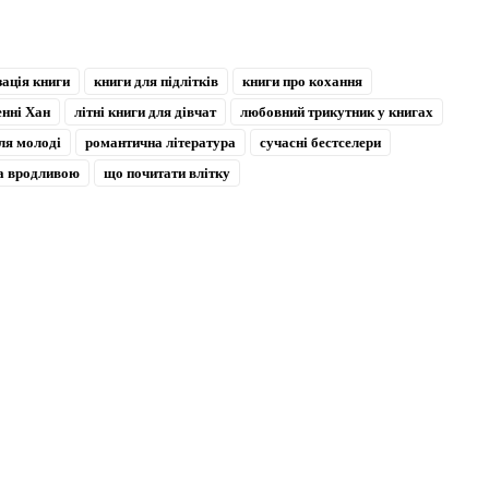
зація книги
книги для підлітків
книги про кохання
енні Хан
літні книги для дівчат
любовний трикутник у книгах
ля молоді
романтична література
сучасні бестселери
ла вродливою
що почитати влітку