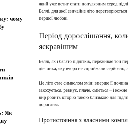
який уже встиг стати популярним серед підліт
Беллі, для якої звичайне літо перетворюєтьс
ику: чому
першої любові.
бу
Період дорослішання, коли
яскравішим
Беллі, як і багато підлітків, переживає той п
дівчинка, яку вчора не сприймали серйозно, а
ти
ників
Це літо стає символом змін: вперше її почин
закохується, ревнує, плаче, сміється – і кож
вир робить історію такою близькою для підліт
дорослим.
ь: Як
Протистояння з власними компл
дну