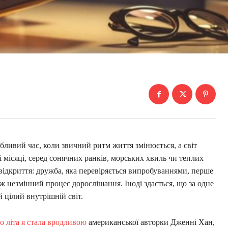
собливий час, коли звичний ритм життя змінюється, а світ
 місяці, серед сонячних ранків, морських хвиль чи теплих
і відкриття: дружба, яка перевіряється випробуваннями, перше
кож незмінний процес дорослішання. Іноді здається, що за одне
й цілий внутрішній світ.
о літа я стала вродливою
американської авторки Дженні Хан,