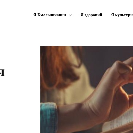
Я Хмельничанин
Я здоровий
Я культурн
я