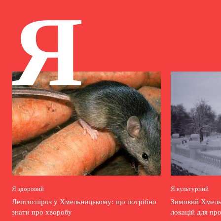
Я
Я здоровий
Я культурний
Лептоспіроз у Хмельницькому: що потрібно
Зимовий Хмельн
знати про хворобу
локацій для пр