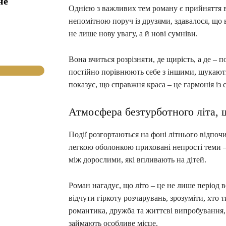
не
Однією з важливих тем роману є прийняття вл
непомітною поруч із друзями, здавалося, що в
не лише нову увагу, а й нові сумніви.
Вона вчиться розрізняти, де щирість, а де – 
постійно порівнюють себе з іншими, шукають 
показує, що справжня краса – це гармонія із
Атмосфера безтурботного літа, 
Події розгортаються на фоні літнього відпочи
легкою оболонкою приховані непрості теми –
між дорослими, які впливають на дітей.
Роман нагадує, що літо – це не лише період в
відчути гіркоту розчарувань, зрозуміти, хто 
романтика, дружба та життєві випробування,
займають особливе місце.