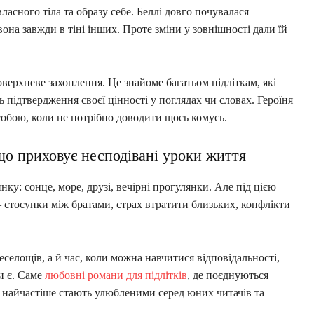
асного тіла та образу себе. Беллі довго почувалася
она завжди в тіні інших. Проте зміни у зовнішності дали їй
поверхневе захоплення. Це знайоме багатьом підліткам, які
підтвердження своєї цінності у поглядах чи словах. Героїня
 собою, коли не потрібно доводити щось комусь.
що приховує несподівані уроки життя
нку: сонце, море, друзі, вечірні прогулянки. Але під цією
 стосунки між братами, страх втратити близьких, конфлікти
еселощів, а й час, коли можна навчитися відповідальності,
ти є. Саме
любовні романи для підлітків
, де поєднуються
 найчастіше стають улюбленими серед юних читачів та