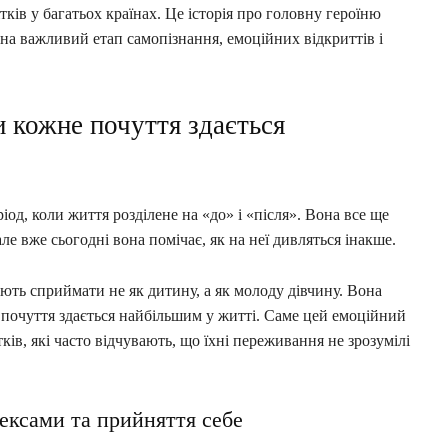
ків у багатьох країнах. Це історія про головну героїню
я на важливий етап самопізнання, емоційних відкриттів і
 кожне почуття здається
еріод, коли життя розділене на «до» і «після». Вона все ще
ле вже сьогодні вона помічає, як на неї дивляться інакше.
ають сприймати не як дитину, а як молоду дівчину. Вона
не почуття здається найбільшим у житті. Саме цей емоційний
ків, які часто відчувають, що їхні переживання не зрозумілі
ексами та прийняття себе