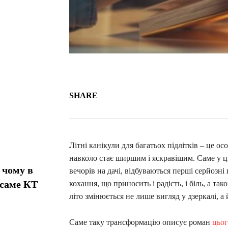
SHARE
Літні канікули для багатьох підлітків – це о
навколо стає ширшим і яскравішим. Саме у ці
 чому в
вечорів на дачі, відбуваються перші серйозн
 саме КТ
кохання, що приносить і радість, і біль, а та
літо змінюється не лише вигляд у дзеркалі, а 
Саме таку трансформацію описує роман
цьог