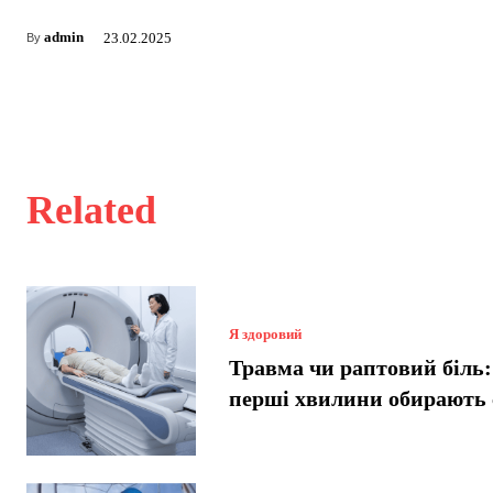
admin
23.02.2025
By
Related
Я здоровий
Травма чи раптовий біль:
перші хвилини обирають