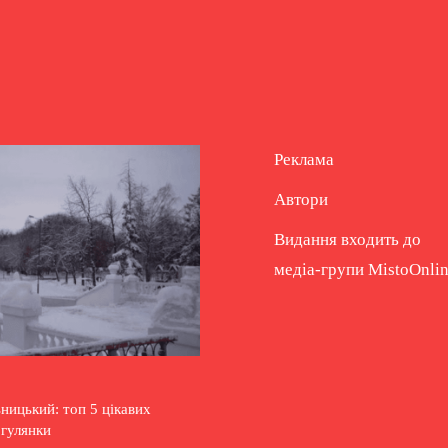
Реклама
Автори
Видання входить до
медіа-групи
MistoOnli
ицький: топ 5 цікавих
огулянки