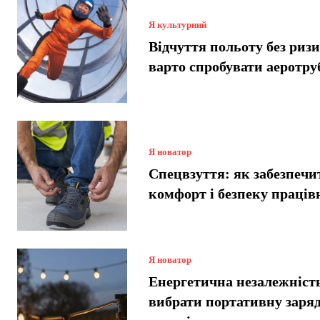
Я культурний
Відчуття польоту без риз
варто спробувати аеротру
Я новатор
Спецвзуття: як забезпечи
комфорт і безпеку праців
Я новатор
Енергетична незалежніст
вибрати портативну заря