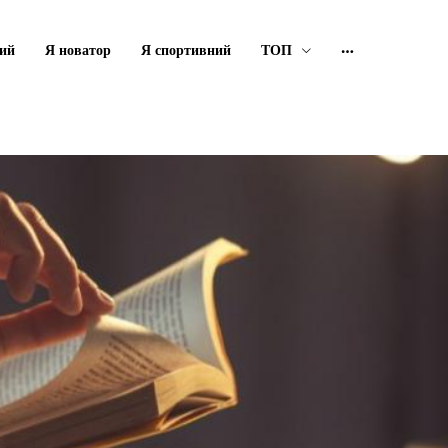
ий
Я новатор
Я спортивний
ТОП