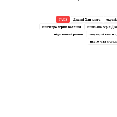
TAGS
Дженні Хан книга
екрані
книги про перше кохання
книжкова серія Дж
підлітковий роман
популярні книги д
цього літа я ста