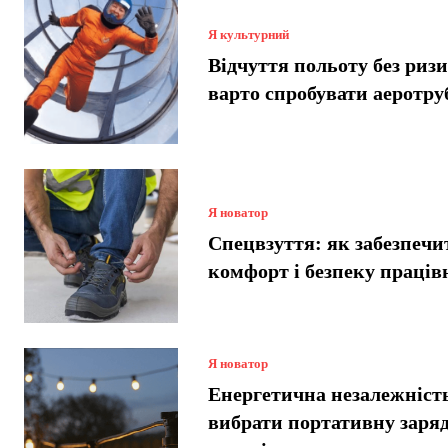
Я культурний
Відчуття польоту без риз
варто спробувати аеротру
Я новатор
Спецвзуття: як забезпечи
комфорт і безпеку праців
Я новатор
Енергетична незалежніст
вибрати портативну заря