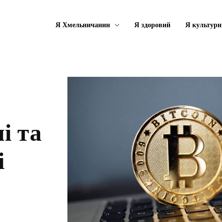
Я Хмельничанин
Я здоровий
Я культурн
і та
і