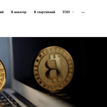
ий
Я новатор
Я спортивний
ТОП