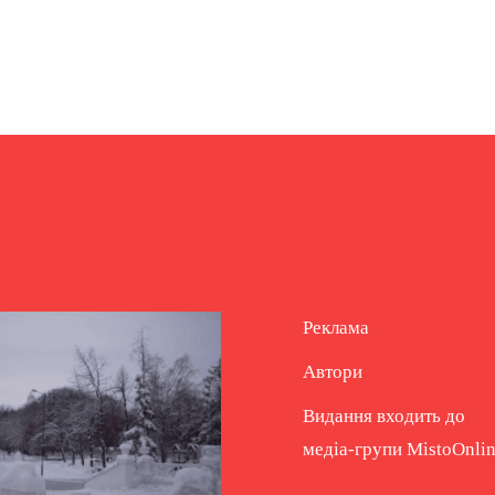
Реклама
Автори
Видання входить до
медіа-групи
MistoOnli