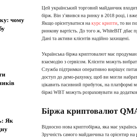
Цей український торговий майданчик входи
бірж. Він з’явився на ринку в 2018 році, і вже
ику: чому
Якщо орієнтуватися на
курс крипти
, то ви 
бу
ринкову вартість. До того ж, WhiteBIT дбає 
Дані та активи клієнтів надійно захищені.
Українська біржа криптовалют має продумани
взаємодію з сервісом. Клієнти можуть вибра
Служба підтримки оперативно вирішує питан
ти
доступ до демо-рахунку, щоб ви могли набрат
ників
цікавить пасивний прибуток, на платформі 
біржі WBT можуть розраховувати на додаткові
Біржа криптовалют QM
ь: Як
Відносно нова криптобіржа, яка має українсь
дну
Зручність самого майданчика та орієнтир на 