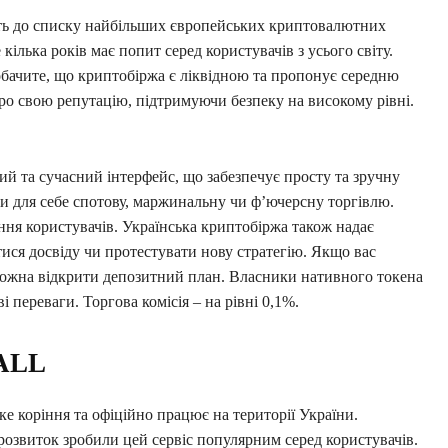
ть до списку найбільших європейських криптовалютних
 кілька років має попит серед користувачів з усього світу.
побачите, що криптобіржа є ліквідною та пропонує середню
про свою репутацію, підтримуючи безпеку на високому рівні.
й та сучасний інтерфейс, що забезпечує просту та зручну
ти для себе спотову, маржинальну чи ф’ючерсну торгівлю.
ня користувачів. Українська криптобіржа також надає
ися досвіду чи протестувати нову стратегію. Якщо вас
можна відкрити депозитний план. Власники нативного токена
 переваги. Торгова комісія – на рівні 0,1%.
ALL
ке коріння та офіційно працює на території України.
розвиток зробили цей сервіс популярним серед користувачів.