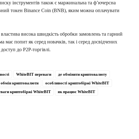
писку інструментів також є маржинальна та ф’ючерсна
ативний токен Binance Coin (BNB), яким можна оплачувати
й властива висока швидкість обробки замовлень та гарний
ма має попит як серед новачків, так і серед досвідчених
доступ до P2P-торгівлі.
вості
WhiteBIT переваги
де обміняти криптовалюту
обмін криптовалюти
особливості криптобіржі WhiteBIT
еваги криптобіржі WhiteBIT
як працює WhiteBIT