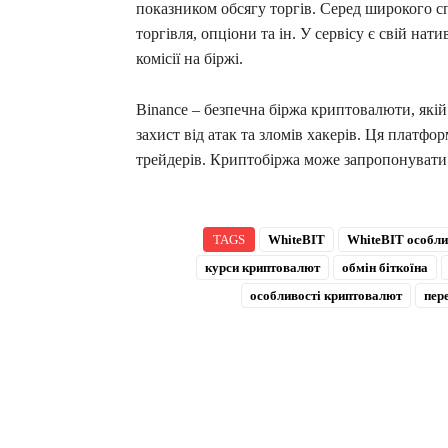
показником обсягу торгів. Серед широкого с
торгівля, опціони та ін. У сервісу є свій н
комісії на біржі.
Binance – безпечна біржа криптовалюти, які
захист від атак та зломів хакерів. Ця платфор
трейдерів. Криптобіржа може запропонувати 
TAGS
WhiteBIT
WhiteBIT особли
курси криптовалют
обмін біткоїна
особливості криптовалют
пер