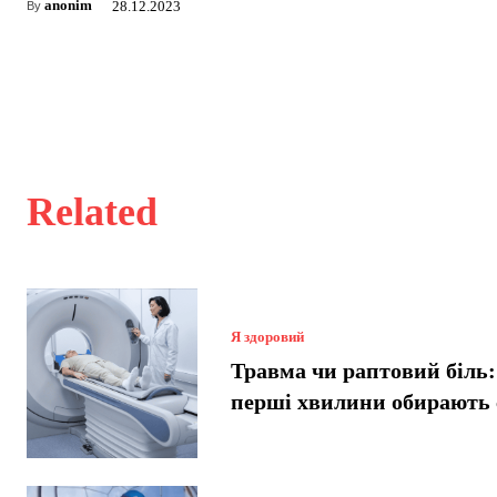
anonim
28.12.2023
By
Related
Я здоровий
Травма чи раптовий біль:
перші хвилини обирають