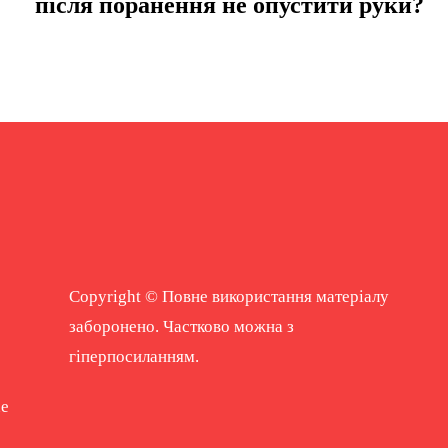
після поранення не опустити руки?
Copyright © Повне використання матеріалу
заборонено. Частково можна з
гіперпосиланням.
ne