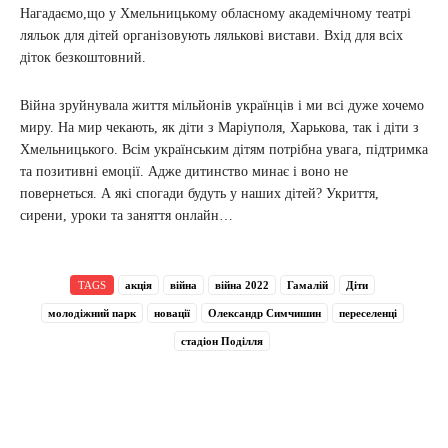
Нагадаємо,що у Хмельницькому обласному академічному театрі
ляльок для дітей організовують лялькові вистави. Вхід для всіх
діток безкоштовний.
Війна зруйнувала життя мільйонів українців і ми всі дуже хочемо
миру. На мир чекають, як діти з Маріуполя, Харькова, так і діти з
Хмельницького. Всім українським дітям потрібна увага, підтримка
та позитивні емоції. Адже дитинство минає і воно не
повернеться. А які спогади будуть у наших дітей? Укриття,
сирени, уроки та заняття онлайн…
TAGS
акція
війна
війна 2022
Гамалій
Діти
молодіжний парк
новації
Олександр Симчишин
переселенці
стадіон Поділля