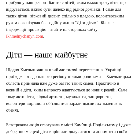
прибуло у наш регіон. Багато є дітей, яким важко зрозуміти, що
відбувається, важко бути далеко від рідної домівки. І саме для
таких діток “зірковий десант, спільно з владою, волонтерським
рухом організував благодійну акцію “Діти дітям”. Більше
інформації про акцію читайте на сторінках сайту
ikhmelnychanyn.com
.
Діти — наше майбутнє
Щодня Хмельниччина приймає тисячі переселенців. Українці
приїжджають до нашого регіону цілими родинами. І Хмельницька
область прийняла вже дуже багато таких сімей. Практично в
кожній є діти, яким непросто адаптуються до нових реалій. Саме
тому активісти, відомі артисти, музиканти, танцюристи,
волонтери вирішили об’єднатися заради щасливих маленьких
оченят.
Безстрокова акція стартувала у місті Кам’янці-Подільському і дуже
добре, що місцеві діти вирішили долучитися та допомогти своїм