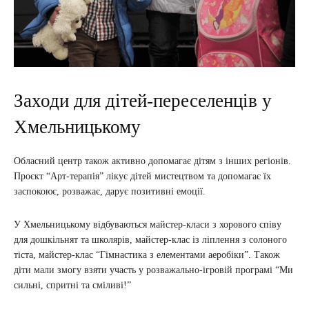
Заходи для дітей-переселенців у
Хмельницькому
Обласний центр також активно допомагає дітям з інших регіонів.
Проєкт “Арт-терапія” лікує дітей мистецтвом та допомагає їх
заспокоює, розважає, дарує позитивні емоції.
У Хмельницькому відбуваються майстер-класи з хорового співу
для дошкільнят та школярів, майстер-клас із ліплення з солоного
тіста, майстер-клас “Гімнастика з елементами аеробіки”. Також
діти мали змогу взяти участь у розважально-ігровій програмі “Ми
сильні, спритні та сміливі!”