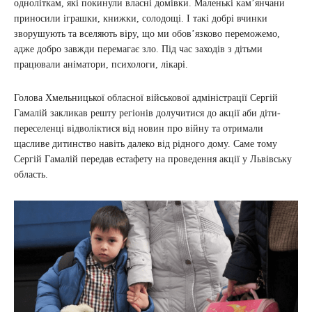
одноліткам, які покинули власні домівки. Маленькі кам’янчани
приносили іграшки, книжки, солодощі. І такі добрі вчинки
зворушують та вселяють віру, що ми обов’язково переможемо,
адже добро завжди перемагає зло. Під час заходів з дітьми
працювали аніматори, психологи, лікарі.
Голова Хмельницької обласної військової адміністрації Сергій
Гамалій закликав решту регіонів долучитися до акції аби діти-
переселенці відволіктися від новин про війну та отримали
щасливе дитинство навіть далеко від рідного дому. Саме тому
Сергій Гамалій передав естафету на проведення акції у Львівську
область.