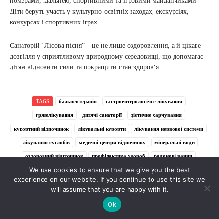
номерами, їдальнею, спортивними та ігровими майданчиками.
Діти беруть участь у культурно-освітніх заходах, екскурсіях,
конкурсах і спортивних іграх.
Санаторій “Лісова пісня” – це не лише оздоровлення, а й цікаве
дозвілля у сприятливому природному середовищі, що допомагає
дітям відновити сили та покращити стан здоров’я.
TAGS
бальнеотерапія
гастроентерологічне лікування
грязелікування
дитячі санаторії
дієтичне харчування
курортний відпочинок
лікувальні курорти
лікування нервової системи
лікування суглобів
медичні центри відпочинку
мінеральні води
оздоровчий відпочинок
профілактика хвороб
радонові ванни
We use cookies to ensure that we give you the best
реабілітація після травм
санаторії для пенсіонерів
experience on our website. If you continue to use this site we
санаторії Хмельниччини
санаторно-курортне лікування
will assume that you are happy with it.
серцево-судинна реабілітація
фізіотерапевтичні процедури
Ok