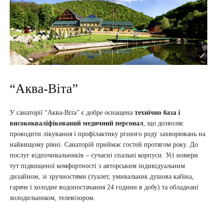
“Аква-Віта”
У санаторії “Аква-Віта” є добре оснащена
технічно база і
висококваліфікований медичний персонал
, що дозволяє
проводити лікування і профілактику різного роду захворювань на
найвищому рівні. Санаторій приймає гостей протягом року. До
послуг відпочивальників – сучасні спальні корпуси. Усі номери
тут підвищеної комфортності з авторським індивідуальним
дизайном, зі зручностями (туалет, умивальник душова кабіна,
гаряче і холодне водопостачання 24 години в добу) та обладнані
холодильником, телевізором.