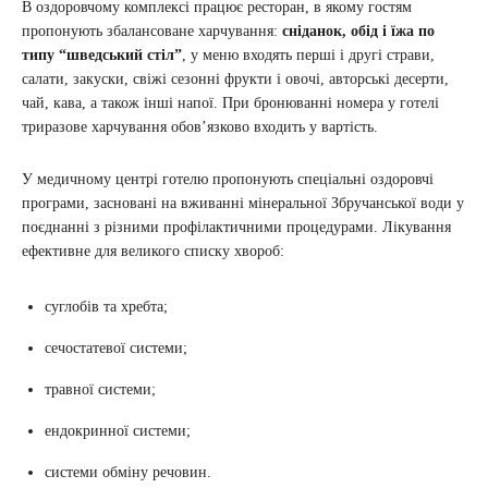
В оздоровчому комплексі працює ресторан, в якому гостям
пропонують збалансоване харчування:
сніданок, обід і їжа по
типу “шведський стіл”
, у меню входять перші і другі страви,
салати, закуски, свіжі сезонні фрукти і овочі, авторські десерти,
чай, кава, а також інші напої. При бронюванні номера у готелі
триразове харчування обов’язково входить у вартість.
У медичному центрі готелю пропонують спеціальні оздоровчі
програми, засновані на вживанні мінеральної Збручанської води у
поєднанні з різними профілактичними процедурами. Лікування
ефективне для великого списку хвороб:
суглобів та хребта;
сечостатевої системи;
травної системи;
ендокринної системи;
системи обміну речовин.