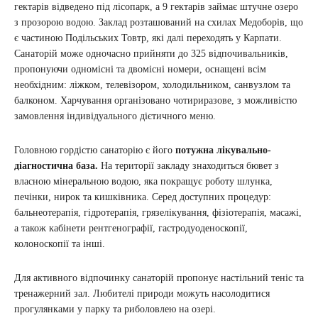
гектарів відведено під лісопарк, а 9 гектарів займає штучне озеро
з прозорою водою. Заклад розташований на схилах Медоборів, що
є частиною Подільських Товтр, які далі переходять у Карпати.
Санаторій може одночасно прийняти до 325 відпочивальників,
пропонуючи одномісні та двомісні номери, оснащені всім
необхідним: ліжком, телевізором, холодильником, санвузлом та
балконом. Харчування організовано чотириразове, з можливістю
замовлення індивідуального дієтичного меню.
Головною гордістю санаторію є його
потужна лікувально-
діагностична база.
На території закладу знаходиться бювет з
власною мінеральною водою, яка покращує роботу шлунка,
печінки, нирок та кишківника. Серед доступних процедур:
бальнеотерапія, гідротерапія, грязелікування, фізіотерапія, масажі,
а також кабінети рентгенографії, гастродуоденоскопії,
колоноскопії та інші.
Для активного відпочинку санаторій пропонує настільний теніс та
тренажерний зал. Любителі природи можуть насолодитися
прогулянками у парку та риболовлею на озері.