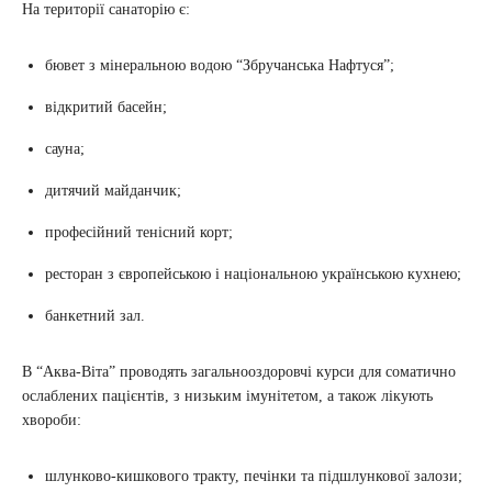
На території санаторію є:
бювет з мінеральною водою “Збручанська Нафтуся”;
відкритий басейн;
сауна;
дитячий майданчик;
професійний тенісний корт;
ресторан з європейською і національною українською кухнею;
банкетний зал.
В “Аква-Віта” проводять загальнооздоровчі курси для соматично
ослаблених пацієнтів, з низьким імунітетом, а також лікують
хвороби:
шлунково-кишкового тракту, печінки та підшлункової залози;