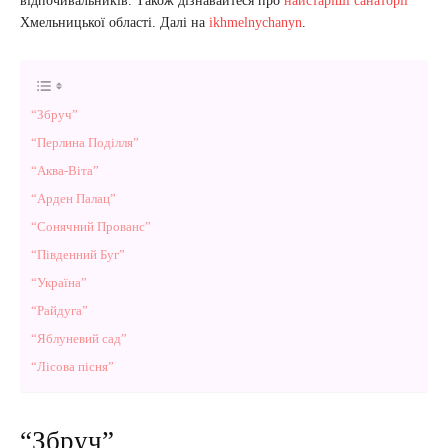
відпочивальників. Також дізнавайтеся про
найстаріші санаторії
Хмельницької області. Далі на
ikhmelnychanyn
.
“Збруч”
“Перлина Поділля”
“Аква-Віта”
“Арден Палац”
“Сонячний Прованс”
“Південний Буг”
“Україна”
“Райдуга”
“Яблуневий сад”
“Лісова пісня”
“Збруч”