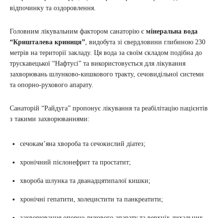
відпочинку та оздоровлення.
Головним лікувальним фактором санаторію є
мінеральна вода
“Кришталева криниця”
, видобута зі свердловини глибиною 230
метрів на території закладу. Ця вода за своїм складом подібна до
трускавецької “Нафтусі” та використовується для лікування
захворювань шлунково-кишкового тракту, сечовидільної системи
та опорно-рухового апарату.
Санаторій “Райдуга” пропонує лікування та реабілітацію пацієнтів
з такими захворюваннями:
сечокам’яна хвороба та сечокислий діатез;
хронічний пієлонефрит та простатит;
хвороба шлунка та дванадцятипалої кишки;
хронічні гепатити, холецистити та панкреатити;
захворювання опорно-рухового апарату та верхніх дихальних