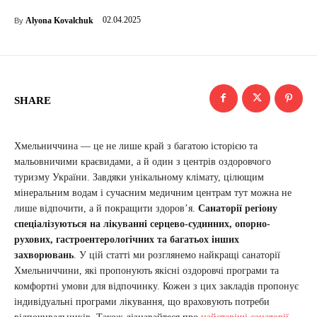
02.04.2025
Alyona Kovalchuk
By
SHARE
Хмельниччина — це не лише край з багатою історією та
мальовничими краєвидами, а й один з центрів оздоровчого
туризму України. Завдяки унікальному клімату, цілющим
мінеральним водам і сучасним медичним центрам тут можна не
лише відпочити, а й покращити здоров’я.
Санаторії регіону
спеціалізуються на лікуванні серцево-судинних, опорно-
рухових, гастроентерологічних та багатьох інших
захворювань
. У цій статті ми розглянемо найкращі санаторії
Хмельниччини, які пропонують якісні оздоровчі програми та
комфортні умови для відпочинку. Кожен з цих закладів пропонує
індивідуальні програми лікування, що враховують потреби