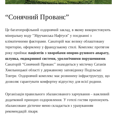
“Сонячний Прованс”
Це багатопрофільний оздоровчий заклад, в якому використовують
мінеральну воду “Збручанська Нафтуся” у поєднанні з
кліматичними факторами. Санаторій має велику облаштовану
територію, оформлену у французькому стилі. Комплекс протягом
року приймає
пацієнтів з хворобами опорно-рухового апарату,
шлунка, ендокринної системи, урологічними порушеннями
.
Санаторій “Сонячний Прованс” знаходиться у містечку Сатанів
Хмельницької області у державному заповіднику Подільські
Товтри. Оздоровчий комплекс має розвинену інфраструктуру, що
дозволяє гарантувати комфортну відпустку для всієї родини.
Організація правильного збалансованого харчування – важливий
додатковий принцип оздоровлення. У готелі гостям пропонують
збалансоване дієтичне меню складається з урахуванням
рекомендацій лікаря.