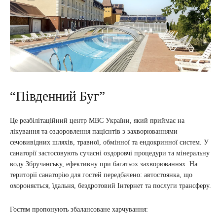
“Південний Буг”
Це реабілітаційний центр МВС України, який приймає на
лікування та оздоровлення пацієнтів з захворюваннями
сечовивідних шляхів, травної, обмінної та ендокринної систем. У
санаторії застосовують сучасні оздоровчі процедури та мінеральну
воду Збручанську, ефективну при багатьох захворюваннях. На
території санаторію для гостей передбачено: автостоянка, що
охороняється, їдальня, бездротовий Інтернет та послуги трансферу.
Гостям пропонують збалансоване харчування: