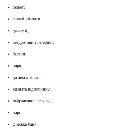
бювет;
соляні кімнати;
джакузі;
бездротовий інтернет;
басейн;
парк;
дитяча кімната;
кімната відпочинку;
інфрачервона сауна;
парна;
фінська баня.