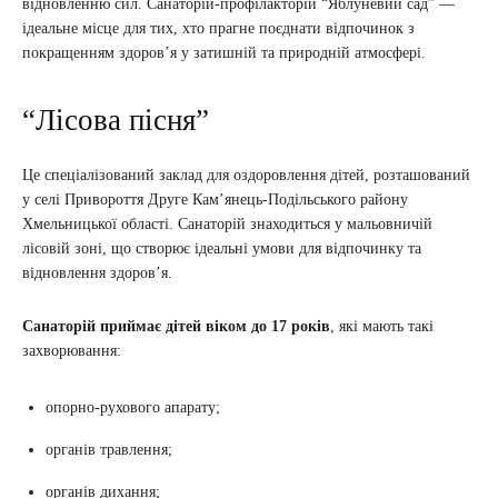
відновленню сил. Санаторій-профілакторій “Яблуневий сад” —
ідеальне місце для тих, хто прагне поєднати відпочинок з
покращенням здоров’я у затишній та природній атмосфері.
“Лісова пісня”
Це спеціалізований заклад для оздоровлення дітей, розташований
у селі Привороття Друге Кам’янець-Подільського району
Хмельницької області. Санаторій знаходиться у мальовничій
лісовій зоні, що створює ідеальні умови для відпочинку та
відновлення здоров’я.
Санаторій приймає дітей віком до 17 років
, які мають такі
захворювання:
опорно-рухового апарату;
органів травлення;
органів дихання;