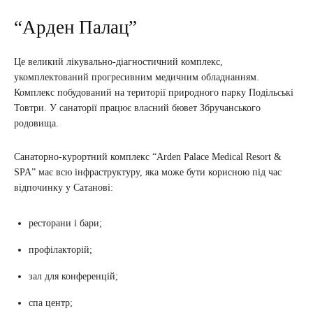
“Арден Палац”
Це великий лікувально-діагностичний комплекс,
укомплектований прогресивним медичним обладнанням.
Комплекс побудований на території природного парку Подільські
Товтри. У санаторії працює власний бювет Збручанського
родовища.
Санаторно-курортний комплекс “Arden Palace Medical Resort &
SPA” має всю інфраструктуру, яка може бути корисною під час
відпочинку у Сатанові:
ресторани і бари;
профілакторій;
зал для конференцій;
спа центр;