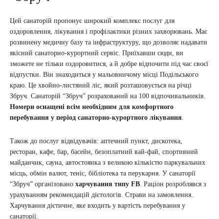
Цей санаторій пропонує широкий комплекс послуг для
оздоровлення, лікування і профілактики різних захворювань. Має
розвинену медичну базу та інфраструктуру, що дозволяє надавати
якісний санаторно-курортний сервіс. Приїхавши сюди, ви
зможете не тільки оздоровитися, а й добре відпочити під час своєї
відпустки. Він знаходиться у мальовничому місці Подільського
краю. Це хвойно-листяний ліс, який розташовується на річці
Збруч. Санаторій “Збруч” розрахований на 100 відпочивальників.
Номери оснащені всім необхідним для комфортного
перебування у період санаторно-курортного лікування
.
Також до послуг відвідувачів: аптечний пункт, дискотека,
ресторан, кафе, бар, басейн, безоплатний вай-фай, спортивний
майданчик, сауна, автостоянка з великою кількістю паркувальних
місць, обмін валют, теніс, бібліотека та перукарня. У санаторії
“Збруч” організовано
харчування типу FB
. Раціон розроблявся з
урахуванням рекомендацій дієтологів. Страви на замовлення.
Харчування дієтичне, яке входить у вартість перебування у
санаторії.