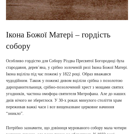
Ікона Божої Матері – гордість
собору
Особливо гордістю для Собору Різдва Пресвятої Богородиці була
стародавня, дерев’яна, у срібно золоченій ризі Ікона Божої Матері.
Ікона вціліла під час пожежі у 1822 році. Образ вважався
чудодійним. Також у пожежі дивом вціліли срібна з позолотою
дарохранительниця, срібно-позолочений хрест з мощами святих
угодників, частина омофора святителя Митрофана. Але до наших
днів нічого не збереглося. У 30-х роках минулого століття храм
переживав важкі часи і все вищеназване церковне начиння
“зникло”.
Потрібно зазначити, що дзвіниця мурованого собору мала чотири