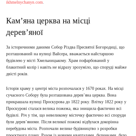
ikhmelnychanyn.com
.
Кам’яна церква на місці
дерев’яної
За історичними даними Собор Різдва Пресвятої Богородиці, що
розташований на вулиці Вайсера, вважається найстаршою
будівлею у місті Хмельницькому. Храм пофарбований у
блакитний колір і навіть не відразу зрозуміло, що споруді майже
двісті років.
Історія храму у центрі міста розпочалася у 1670 роках. На місці
сучасного Собору була розташована дерев’яна церква. Вона
прикрашала вулиці Проскурова до 1822 року. Влітку 1822 року у
Проскурові сталася велика пожежа, яка знищила фактично всі
будівлі. Річ у тім, що невеликому містечку фактично всі споруди
були дерев’яними. Після великої пожежі відбулася докорінна
перебудова міста. Розпочали велике будівництво з розробки
проєктного плану. Разом із новими кварталами, будинками, було