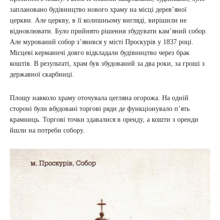
заплановано будівництво нового храму на місці дерев’яної
церкви. Але церкву, в її колишньому вигляді, вирішили не
відновлювати. Було прийнято рішення збудувати кам’яний собор.
Але мурований собор з’явився у місті Проскурів у 1837 році.
Місцеві керманичі довго відкладали будівництво через брак
коштів. В результаті, храм був збудований за два роки, за гроші з
державної скарбниці.
Площу навколо храму оточувала цегляна огорожа. На одній
стороні були вбудовані торгові ряди де функціонувало п’ять
крамниць. Торгові точки здавалися в оренду, а кошти з оренди
йшли на потреби собору.