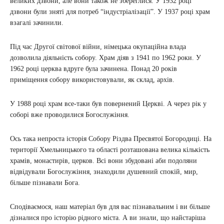
великих дзвони, але вони також не збереглися. У 1932 році
дзвони були зняті для потреб “індустріалізації”. У 1937 році храм
взагалі зачинили.
Під час Другої світової війни, німецька окупаційна влада
дозволила діяльність собору. Храм діяв з 1941 по 1962 роки. У
1962 році церква вдруге була зачинена. Понад 20 років
приміщення собору використовували, як склад, архів.
У 1988 році храм все-таки був повернений Церкві. А через рік у
соборі вже проводилися Богослужіння.
Ось така непроста історія Собору Різдва Пресвятої Богородиці. На
території Хмельницького та області розташована велика кількість
храмів, монастирів, церков. Всі вони збудовані аби подоляни
відвідували Богослужіння, знаходили душевний спокій, мир,
більше пізнавали Бога.
Сподіваємося, наш матеріал був для вас пізнавальним і ви більше
дізналися про історію рідного міста. А ви знали, що найстаріша