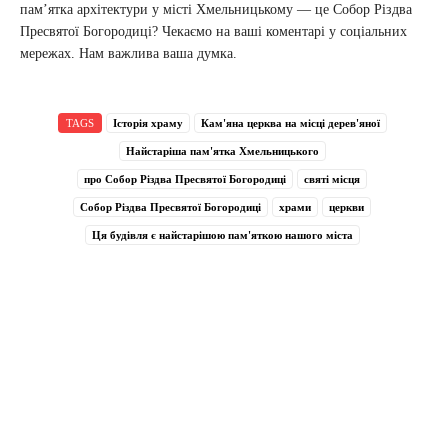
пам’ятка архітектури у місті Хмельницькому — це Собор Різдва
Пресвятої Богородиці? Чекаємо на ваші коментарі у соціальних
мережах. Нам важлива ваша думка.
TAGS
Історія храму
Кам'яна церква на місці дерев'яної
Найстаріша пам'ятка Хмельницького
про Собор Різдва Пресвятої Богородиці
святі місця
Собор Різдва Пресвятої Богородиці
храми
церкви
Ця будівля є найстарішою пам'яткою нашого міста