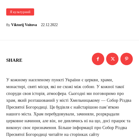
Я культурний
22.12.2022
Viktorij Voitova
By
SHARE
У кожному населеному пункті України є церкви, храми,
монастирі, святі місця, які не схожі між собою. У кожної такої
споруди своя історія, атмосфера. Сьогодні ми поговоримо про
храм, який розташований у місті Хмельницькому — Собор Різдва
Пресвятої Богородиці. Ця будівля є найстарішою пам’яткою
нашого міста. Храм перебудовували, зачиняли, розркрадали
церковне начиння, але він, не дивлячись ні на що, досі працює та
виконує своє призначення. Більше інформації про Собор Різдва
Пресвятої Богородиці читайте на сторінках сайту