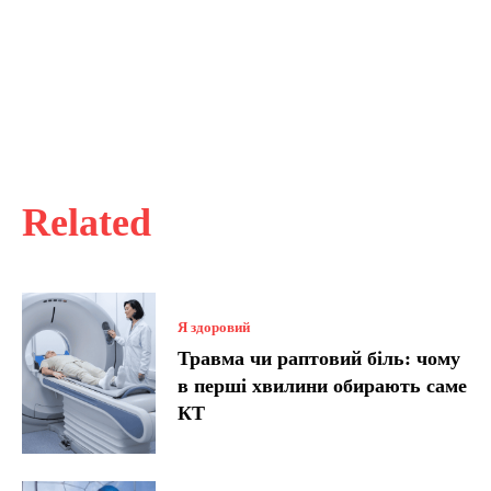
Related
Я здоровий
Травма чи раптовий біль: чому
в перші хвилини обирають саме
КТ