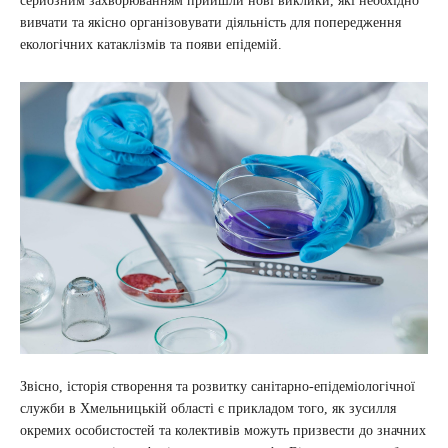
серйозним захворюванням прийшли нові виклики, які необхідно
вивчати та якісно організовувати діяльність для попередження
екологічних катаклізмів та появи епідемій.
Звісно, історія створення та розвитку санітарно-епідеміологічної
служби в Хмельницькій області є прикладом того, як зусилля
окремих особистостей та колективів можуть призвести до значних