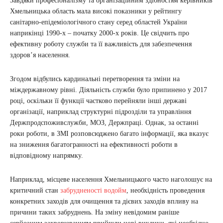
Завдяки професіоналізму та організаційним здібностям керівників
Хмельницька область мала високі показники у рейтингу
санітарно-епідеміологічного стану серед областей України
наприкінці 1990-х – початку 2000-х років. Це свідчить про
ефективну роботу служби та її важливість для забезпечення
здоров’я населення.
Згодом відбулись кардинальні перетворення та зміни на
міждержавному рівні. Діяльність служби було припинено у 2017
році, оскільки її функції частково перейняли інші державі
організації, наприклад структурні підрозділи та управління
Держпродспоживслужби, МОЗ, Держпраці. Однак, за останні
роки роботи, в ЗМІ розповсюджено багато інформації, яка вказує
на зниження багатогранності на ефективності роботи в
відповідному напрямку.
Наприклад, місцеве населення Хмельницького часто наголошує на
критичний стан
забрудненості водойм
, необхідність проведення
конкретних заходів для очищення та дієвих заходів впливу на
причини таких забруднень. На зміну невідомим раніше