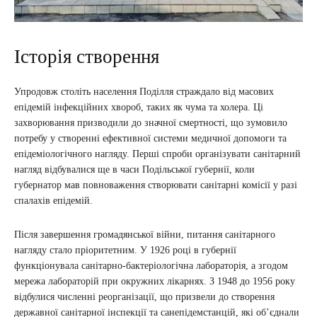
Історія створення
Упродовж століть населення Поділля страждало від масових
епідемій інфекційних хвороб, таких як чума та холера. Ці
захворювання призводили до значної смертності, що зумовило
потребу у створенні ефективної системи медичної допомоги та
епідеміологічного нагляду. Перші спроби організувати санітарний
нагляд відбувалися ще в часи Подільської губернії, коли
губернатор мав повноваження створювати санітарні комісії у разі
спалахів епідемій.
Після завершення громадянської війни, питання санітарного
нагляду стало пріоритетним. У 1926 році в губернії
функціонувала санітарно-бактеріологічна лабораторія, а згодом
мережа лабораторій при окружних лікарнях. З 1948 до 1956 року
відбулися численні реорганізації, що призвели до створення
державної санітарної інспекції та санепідемстанцій, які об’єднали