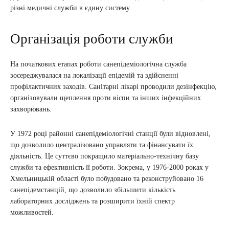
різні медичні служби в єдину систему.
Організація роботи служби
На початкових етапах роботи санепідеміологічна служба
зосереджувалася на локалізації епідемій та здійсненні
профілактичних заходів. Санітарні лікарі проводили дезінфекцію,
організовували щеплення проти віспи та інших інфекційних
захворювань.
У 1972 році районні санепідеміологічні станції були відновлені,
що дозволило централізовано управляти та фінансувати їх
діяльність. Це суттєво покращило матеріально-технічну базу
служби та ефективність її роботи. Зокрема, у 1976-2000 роках у
Хмельницькій області було побудовано та реконструйовано 16
санепідемстанцій, що дозволило збільшити кількість
лабораторних досліджень та розширити їхній спектр
можливостей.