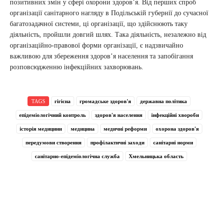
позитивних змін у сфері охорони здоров’я. Від перших спроб
організації санітарного нагляду в Подільській губернії до сучасної
багатозадачної системи, ці організації, що здійснюють таку
діяльність, пройшли довгий шлях. Така діяльність, незалежно від
організаційно-правової форми організації, є надзвичайно
важливою для збереження здоров’я населення та запобігання
розповсюдженню інфекційних захворювань.
TAGS
гігієна
громадське здоров'я
державна політика
епідеміологічний контроль
здоров'я населення
інфекційні хвороби
історія медицини
медицина
медичні реформи
охорона здоров'я
передумови створення
профілактичні заходи
санітарні норми
санітарно-епідеміологічна служба
Хмельницька область