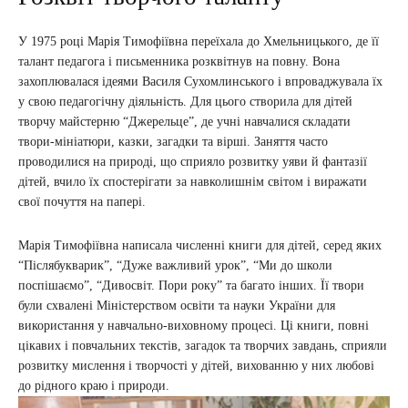
У 1975 році Марія Тимофіївна переїхала до Хмельницького, де її
талант педагога і письменника розквітнув на повну. Вона
захоплювалася ідеями Василя Сухомлинського і впроваджувала їх
у свою педагогічну діяльність. Для цього створила для дітей
творчу майстерню “Джерельце”, де учні навчалися складати
твори-мініатюри, казки, загадки та вірші. Заняття часто
проводилися на природі, що сприяло розвитку уяви й фантазії
дітей, вчило їх спостерігати за навколишнім світом і виражати
свої почуття на папері.
Марія Тимофіївна написала численні книги для дітей, серед яких
“Післябукварик”, “Дуже важливий урок”, “Ми до школи
поспішаємо”, “Дивосвіт. Пори року” та багато інших. Її твори
були схвалені Міністерством освіти та науки України для
використання у навчально-виховному процесі. Ці книги, повні
цікавих і повчальних текстів, загадок та творчих завдань, сприяли
розвитку мислення і творчості у дітей, вихованню у них любові
до рідного краю і природи.