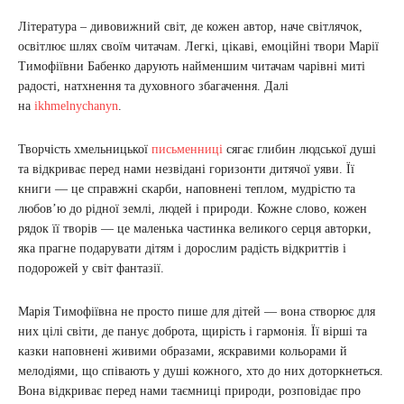
Література – дивовижний світ, де кожен автор, наче світлячок,
освітлює шлях своїм читачам. Легкі, цікаві, емоційні твори Марії
Тимофіївни Бабенко дарують найменшим читачам чарівні миті
радості, натхнення та духовного збагачення. Далі
на
ikhmelnychanyn
.
Творчість хмельницької
письменниці
сягає глибин людської душі
та відкриває перед нами незвідані горизонти дитячої уяви. Її
книги — це справжні скарби, наповнені теплом, мудрістю та
любов’ю до рідної землі, людей і природи. Кожне слово, кожен
рядок її творів — це маленька частинка великого серця авторки,
яка прагне подарувати дітям і дорослим радість відкриттів і
подорожей у світ фантазії.
Марія Тимофіївна не просто пише для дітей — вона створює для
них цілі світи, де панує доброта, щирість і гармонія. Її вірші та
казки наповнені живими образами, яскравими кольорами й
мелодіями, що співають у душі кожного, хто до них доторкнеться.
Вона відкриває перед нами таємниці природи, розповідає про