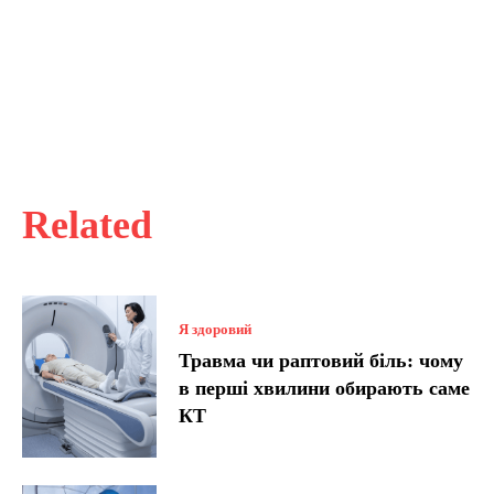
Related
Я здоровий
Травма чи раптовий біль: чому
в перші хвилини обирають саме
КТ