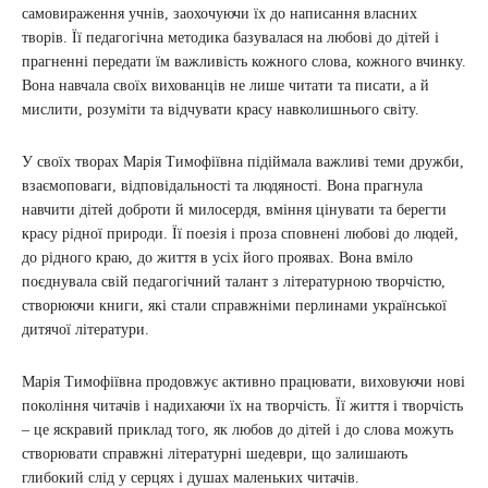
самовираження учнів, заохочуючи їх до написання власних
творів. Її педагогічна методика базувалася на любові до дітей і
прагненні передати їм важливість кожного слова, кожного вчинку.
Вона навчала своїх вихованців не лише читати та писати, а й
мислити, розуміти та відчувати красу навколишнього світу.
У своїх творах Марія Тимофіївна підіймала важливі теми дружби,
взаємоповаги, відповідальності та людяності. Вона прагнула
навчити дітей доброти й милосердя, вміння цінувати та берегти
красу рідної природи. Її поезія і проза сповнені любові до людей,
до рідного краю, до життя в усіх його проявах. Вона вміло
поєднувала свій педагогічний талант з літературною творчістю,
створюючи книги, які стали справжніми перлинами української
дитячої літератури.
Марія Тимофіївна продовжує активно працювати, виховуючи нові
покоління читачів і надихаючи їх на творчість. Її життя і творчість
– це яскравий приклад того, як любов до дітей і до слова можуть
створювати справжні літературні шедеври, що залишають
глибокий слід у серцях і душах маленьких читачів.