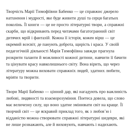
Творчість Марії Тимофіївни Бабенко — це справжнє джерело
натхнення і мудрості, яке буде живити душі та серця багатьох
поколінь. Її книги — це не просто літературні твори, а справжні
скарби, що відкривають перед читачами багатогранний світ
дитячих мрій і фантазій. Кожна її історія, кожен вірш — це
окремий всесвіт, де панують доброта, щирість і краса. У своїй
педагогічній діяльності Марія Тимофіївна завжди прагнула
розкрити таланти й можливості кожної дитини, навчити її бачити
та цінувати красу навколишнього світу. Вона вірить, що через
літературу можна виховати справжніх людей, здатних любити,
мріяти та творити.
Твори Марії Бабенко — цінний дар, які нагадують про важливість
любові, людяності та взаєморозуміння. Поетеса довела, що слово
має величезну силу, що воно здатне змінювати світ на краще. Її
творчий світ — це яскравий приклад того, як з любов’ю і
відданістю можна створювати справжні літературні шедеври, які
не лише розважають, але й виховують, навчають і надихають.