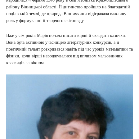
народилася 4 червня 1948 року в селі Леонівка Крижопільського
району Вінницької області. Її дитинство пройшло на благодатній
подільській землі, де природа Вінниччини відігравала важливу
роль у формуванні її творчого світогляду.
Вже у сім років Марія почала писати вірші й складати казочки.
Вона була активною учасницею літературних конкурсів, а її
поетичний талант розкривався навіть під час уроків математики та
фізики, коли вірші народжувалися під впливом мальовничих
краєвидів за вікном.