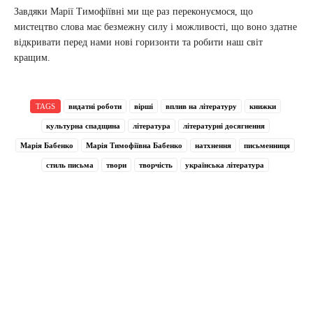
Завдяки Марії Тимофіївні ми ще раз переконуємося, що
мистецтво слова має безмежну силу і можливості, що воно здатне
відкривати перед нами нові горизонти та робити наш світ
кращим.
TAGS
видатні роботи
вірші
вплив на літературу
книжки
культурна спадщина
література
літературні досягнення
Марія Бабенко
Марія Тимофіївна Бабенко
натхнення
письменниця
стиль письма
твори
творчість
українська література