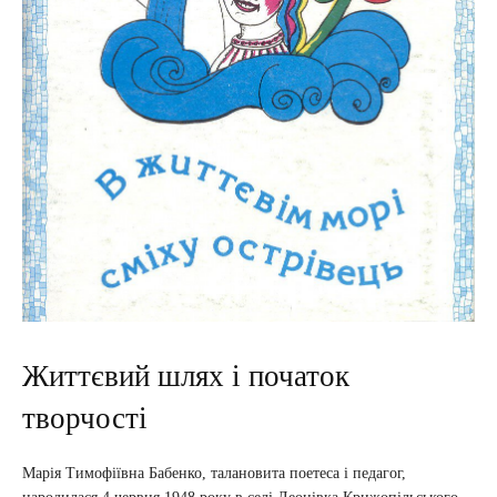
Життєвий шлях і початок
творчості
Марія Тимофіївна Бабенко, талановита поетеса і педагог,