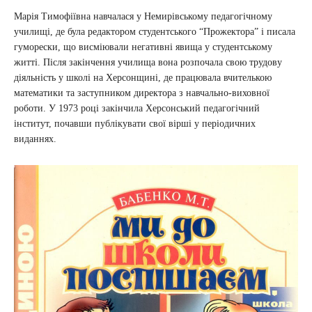
Марія Тимофіївна навчалася у Немирівському педагогічному
училищі, де була редактором студентського “Прожектора” і писала
гуморески, що висміювали негативні явища у студентському
житті. Після закінчення училища вона розпочала свою трудову
діяльність у школі на Херсонщині, де працювала вчителькою
математики та заступником директора з навчально-виховної
роботи. У 1973 році закінчила Херсонський педагогічний
інститут, почавши публікувати свої вірші у періодичних
виданнях.