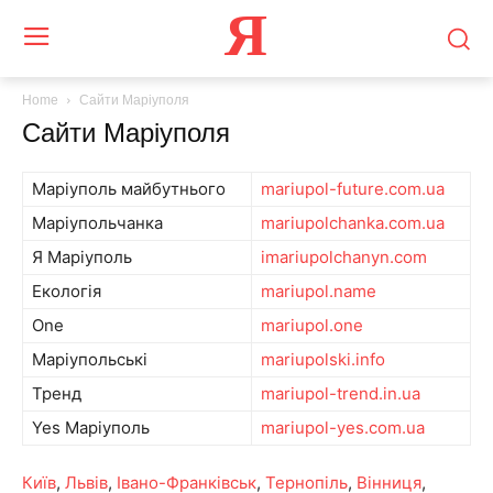
Я
Home
Сайти Маріуполя
Сайти Маріуполя
Маріуполь майбутнього
mariupol-future.com.ua
Маріупольчанка
mariupolchanka.com.ua
Я Маріуполь
imariupolchanyn.com
Екологія
mariupol.name
One
mariupol.one
Маріупольські
mariupolski.info
Тренд
mariupol-trend.in.ua
Yes Маріуполь
mariupol-yes.com.ua
Київ
,
Львів
,
Івано-Франківськ
,
Тернопіль
,
Вінниця
,