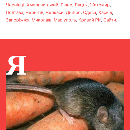
Чернівці
,
Хмельницький
,
Рівне
,
Луцьк
,
Житомир
,
Полтава
,
Чернігів
,
Черкаси
,
Дніпро
,
Одеса
,
Харків
,
Запоріжжя
,
Миколаїв
,
Маріуполь
,
Кривий Ріг
,
Сайти
.
Я