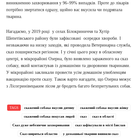
виникненню захворювання у 96–99% випадків. Проте до лікарів
потрібно звертатися одразу, щойно вас вкусила чи подряпала
тварина.
Нагадаємо, у 2019 році у селах Білокриниччя та Хутір
Шепетівського району були зафіксовані осередки хвороби. І
незважаючи на низку заходів, які проводила Ветеринарна служба,
сказ поширюється регіоном. І у січні цього року в обласному
центрі, в мікрорайоні Озерна, було виявлено зараженого на сказ
собаку, який контактував із домашніми та дворовими тваринами.
У мікрорайоні закликали провести усім домашнім улюбленцям
вакцинацію проти сказу. Також варто нагадати, що Озерна межує
з Лісогринівецьким лісом де бродить багато безпритульних собак.
TAGS
скажений собака вкусив дитину
скажений собака вкусив жінку
скажений собака покусав людей
сказ
сказ в області
Сказ дуже небезпечне захворювання
сказ зафіксували в місті Ізяслав
Сказ шириться областю
у домашньої тварини виявили сказ