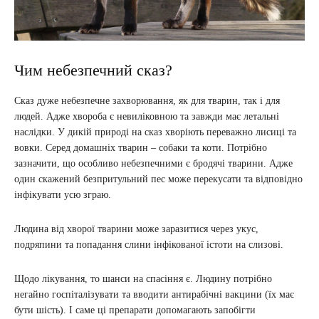
Чим небезпечний сказ?
Сказ дуже небезпечне захворювання, як для тварин, так і для
людей. Адже хвороба є невиліковною та завжди має летальні
наслідки. У дикій природі на сказ хворіють переважно лисиці та
вовки. Серед домашніх тварин – собаки та коти. Потрібно
зазначити, що особливо небезпечними є бродячі тварини. Адже
один скажений безпритульний пес може перекусати та відповідно
інфікувати усю зграю.
Людина від хворої тварини може заразитися через укус,
подряпини та попадання слини інфікованої істоти на слизові.
Щодо лікування, то шанси на спасіння є. Людину потрібно
негайно госпіталізувати та вводити антирабічні вакцини (їх має
бути шість). І саме ці препарати допомагають запобігти