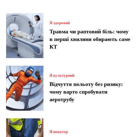
Я здоровий
Травма чи раптовий біль: чому
в перші хвилини обирають саме
КТ
Я культурний
Відчуття польоту без ризику:
чому варто спробувати
аеротрубу
Я новатор