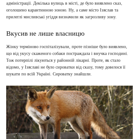
адміністрації. Декілька вулиць в місті, де було виявлено сказ,
оголошено карантинною зоною. Ну, а саме місто Ізяслав та
прилеглі мисливські угіддя визначили як загрозливу зону.
Вкусив не лише власницю
Жінку терміново госпіталізували, проте пізніше було виявлено,
що від укусу скаженого собаки постраждала і внучка господині.
Тож потерпілі лікуються у районній лікарні. Проте, як стало
відомо, у Ізяславі не було сироватки від сказу, тому довелося її
шукати по всій Україні. Сироватку знайшли.