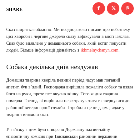
SHARE
Сказ шириться областю. Ми неодноразово писали про небезпеку
цієї хвороби і чергове джерело сказу зафіксували в місті Ізяслав.
Сказ було виявлено у домашнього собаки, який встиг покусати
людей. Більше інформації дізнайтесь з
ikhmelnychanyn.com
.
Собака декілька днів нездужав
Домашня тварина хворіла певний період часу: мав поганий
апетит, був в`ялий. Господарка вирішила пожаліти собаку та взяла
його на руки, проте пес вкусив жінку. Того ж дня тварина
померла. Господарі вирішили перестрахуватися та звернулися до
районної ветеринарної служби. І зробили це не дарма, адже у
тварини виявили сказ.
У зв’язку з цим було створено Державну надзвичайну
епізоотичну комісію при Ізяславській районній державній