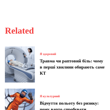
Related
Я здоровий
Травма чи раптовий біль: чому
в перші хвилини обирають саме
КТ
Я культурний
Відчуття польоту без ризику:
чому варто спробувати