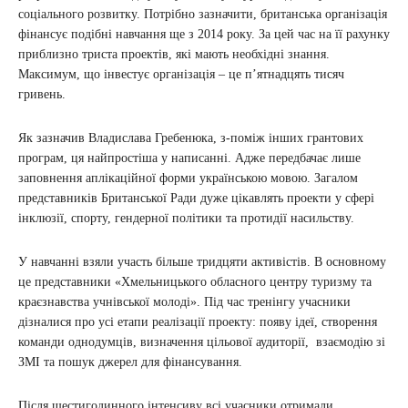
соціального розвитку. Потрібно зазначити, британська організація
фінансує подібні навчання ще з 2014 року. За цей час на її рахунку
приблизно триста проектів, які мають необхідні знання.
Максимум, що інвестує організація – це п’ятнадцять тисяч
гривень.
Як зазначив Владислава Гребенюка, з-поміж інших грантових
програм, ця найпростіша у написанні. Адже передбачає лише
заповнення аплікаційної форми українською мовою. Загалом
представників Британської Ради дуже цікавлять проекти у сфері
інклюзії, спорту, гендерної політики та протидії насильству.
У навчанні взяли участь більше тридцяти активістів. В основному
це представники «Хмельницького обласного центру туризму та
краєзнавства учнівської молоді». Під час тренінгу учасники
дізналися про усі етапи реалізації проекту: появу ідеї, створення
команди однодумців, визначення цільової аудиторії, взаємодію зі
ЗМІ та пошук джерел для фінансування.
Після шестигодинного інтенсиву всі учасники отримали