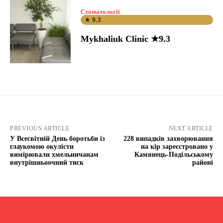
Стоматології
★ 9.3
Mykhaliuk Clinic ★9.3
PREVIOUS ARTICLE
NEXT ARTICLE
У Всесвітній День боротьби із
228 випадків захворювання
глаукомою окулісти
на кір зареєстровано у
вимірювали хмельничанам
Камянець-Подільському
внутрішньоочний тиск
районі