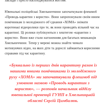
заклади і просто насолоджуватися життям.
Ювенальні поліцейські Хмельниччини започаткували флешмоб
«Проводь карантин з користю». Вони запропонували своїм юним
помічникам із молодіжного об’єднання «ХОМА» знімати
коротенькі відеоролики про те, як вони проводять вільний час на
карантині. Ці ролики публікуються з хештегом «карантин з
користю». Вони вже стали натхненням для багатьох мешканців
Хмельниччини. Тепер у мережі можна знайти чимало
мотивуючих відео, на яких діти та дорослі займаються корисними
справами під час карантину.
«Буквально із перших днів карантину разом із
нашими юними помічниками із молодіжного
руху «ХОМА» ми започаткували флешмоб під
умовною назвою «Проводь карантин з
користю», — розповів начальник відділу
ювенальної превенції ГУНП в Хмельницькій
області Сергій Цимбалюк.