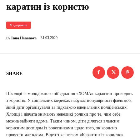
каратин із користю
Я здоровий
31.03.2020
Inna Hananova
By
SHARE
Школярі із молодіжного об’єднання «ХОМА» карантин проводять
з користю. У соціальних мережах набуває популярності флешмоб,
який діти організували за підказкою ювенальних поліцейських.
Хлопці і дівчата знімають невеликі ролики про те, чим себе
можна зайняти вдома. Таким чином, діти діляться влансим
корисним досвідом із ровесниками щодо того, як корисно
провести час вдома. Відео з хештегом «Карантин із користю»