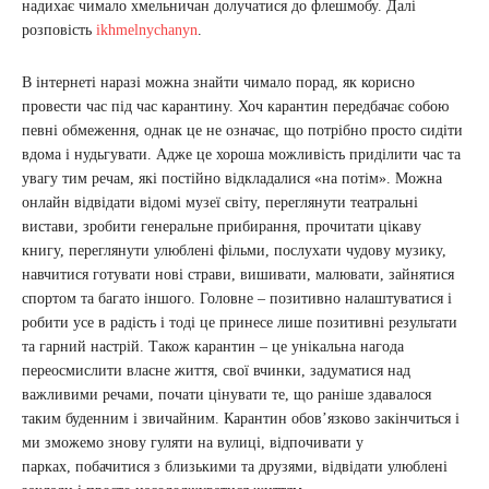
надихає чимало хмельничан долучатися до флешмобу. Далі
розповість
ikhmelnychanyn
.
В інтернеті наразі можна знайти чимало порад, як корисно
провести час під час карантину. Хоч карантин передбачає собою
певні обмеження, однак це не означає, що потрібно просто сидіти
вдома і нудьгувати. Адже це хороша можливість приділити час та
увагу тим речам, які постійно відкладалися «на потім». Можна
онлайн відвідати відомі музеї світу, переглянути театральні
вистави, зробити генеральне прибирання, прочитати цікаву
книгу, переглянути улюблені фільми, послухати чудову музику,
навчитися готувати нові страви, вишивати, малювати, зайнятися
спортом та багато іншого. Головне – позитивно налаштуватися і
робити усе в радість і тоді це принесе лише позитивні результати
та гарний настрій. Також карантин – це унікальна нагода
переосмислити власне життя, свої вчинки, задуматися над
важливими речами, почати цінувати те, що раніше здавалося
таким буденним і звичайним. Карантин обов’язково закінчиться і
ми зможемо знову гуляти на вулиці, відпочивати у
парках, побачитися з близькими та друзями, відвідати улюблені