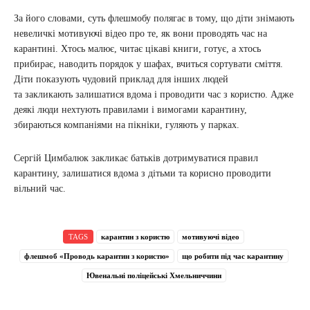
За його словами, суть флешмобу полягає в тому, що діти знімають
невеличкі мотивуючі відео про те, як вони проводять час на
карантині. Хтось малює, читає цікаві книги, готує, а хтось
прибирає, наводить порядок у шафах, вчиться сортувати сміття.
Діти показують чудовий приклад для інших людей
та закликають залишатися вдома і проводити час з користю. Адже
деякі люди нехтують правилами і вимогами карантину,
збираються компаніями на пікніки, гуляють у парках.
Сергій Цимбалюк закликає батьків дотримуватися правил
карантину, залишатися вдома з дітьми та корисно проводити
вільний час.
TAGS
карантин з користю
мотивуючі відео
флешмоб «Проводь карантин з користю»
що робити під час карантину
Ювенальні поліцейські Хмельниччини