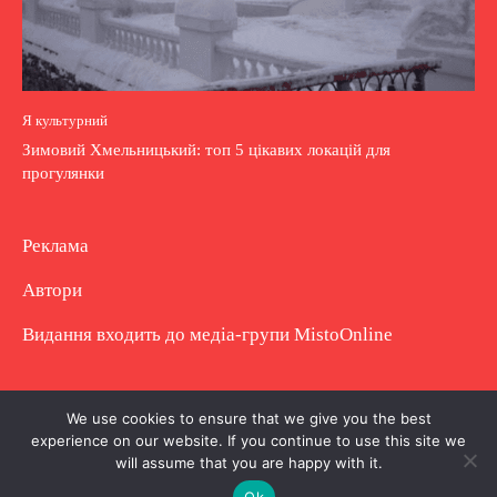
Я культурний
Зимовий Хмельницький: топ 5 цікавих локацій для
прогулянки
Реклама
Автори
Видання входить до медіа-групи
MistoOnline
Copyright © Повне використання матеріалу
We use cookies to ensure that we give you the best
experience on our website. If you continue to use this site we
заборонено. Частково можна з гіперпосиланням.
will assume that you are happy with it.
Ok