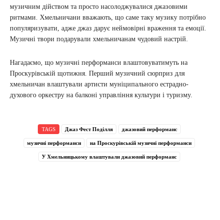
музичним дійством та просто насолоджувалися джазовими
ритмами. Хмельничани вважають, що саме таку музику потрібно
популяризувати, адже джаз дарує неймовірні враження та емоції.
Музичні твори подарували хмельничанам чудовий настрій.
Нагадаємо, що музичні перформанси влаштовуватимуть на
Проскурівській щотижня. Перший музичний сюрприз для
хмельничан влаштували артисти муніципального естрадно-
духового оркестру на балконі управління культури і туризму.
TAGS
Джаз Фест Поділля
джазовий перформанс
музичні перформанси
на Проскурівській музичні перформанси
У Хмельницькому влаштували джазовий перформанс