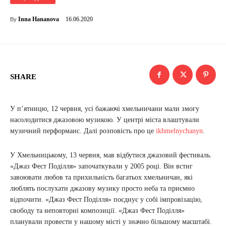
16.06.2020
Inna Hananova
By
SHARE
У п’ятницю, 12 червня, усі бажаючі хмельничани мали змогу
насолодитися джазовою музикою. У центрі міста влаштували
музичний перформанс. Далі розповість про це
ikhmelnychanyn
.
У Хмельницькому, 13 червня, мав відбутися джазовий фестиваль.
«Джаз Фест Поділля» започаткували у 2005 році. Він встиг
завоювати любов та прихильність багатьох хмельничан, які
люблять послухати джазову музику просто неба та приємно
відпочити. «Джаз Фест Поділля» поєднує у собі імпровізацію,
свободу та неповторні композиції. «Джаз Фест Поділля»
планували провести у нашому місті у значно більшому масштабі.