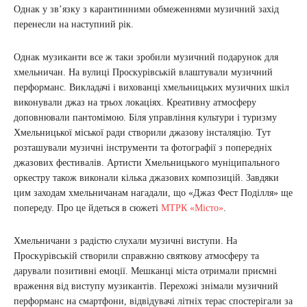
Однак у зв’язку з карантинними обмеженнями музичний захід
перенесли на наступний рік.
Однак музиканти все ж таки зробили музичний подарунок для
хмельничан. На вулиці Проскурівській влаштували музичний
перформанс. Викладачі і вихованці хмельницьких музичних шкіл
виконували джаз на трьох локаціях. Креативну атмосферу
доповнювали пантомімою. Біля управління культури і туризму
Хмельницької міської ради створили джазову інсталяцію. Тут
розташували музичні інструменти та фотографії з попередніх
джазових фестивалів. Артисти Хмельницького муніципального
оркестру також виконали кілька джазових композицій. Завдяки
цим заходам хмельничанам нагадали, що «Джаз Фест Поділля» ще
попереду. Про це йдеться в сюжеті
МТРК «Місто»
.
Хмельничани з радістю слухали музичні виступи. На
Проскурівській створили справжню святкову атмосферу та
дарували позитивні емоції. Мешканці міста отримали приємні
враження від виступу музикантів. Перехожі знімали музичний
перформанс на смартфони, відвідувачі літніх терас спостерігали за