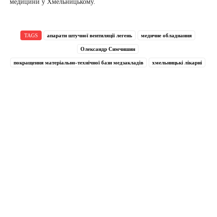
медицини у Хмельницькому.
TAGS
апарати штучної вентиляції легень
медичне обладнання
Олександр Симчишин
покращення матеріально-технічної бази медзакладів
хмельницькі лікарні