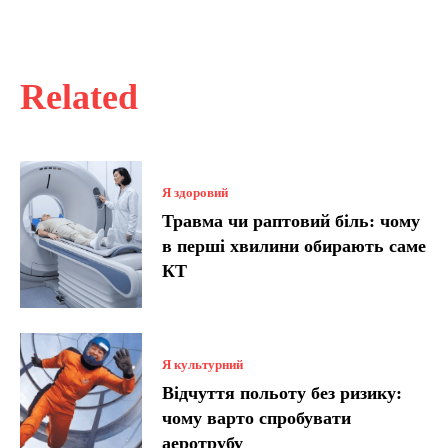
Related
Я здоровий
Травма чи раптовий біль: чому
в перші хвилини обирають саме
КТ
Я культурний
Відчуття польоту без ризику:
чому варто спробувати
аеротрубу