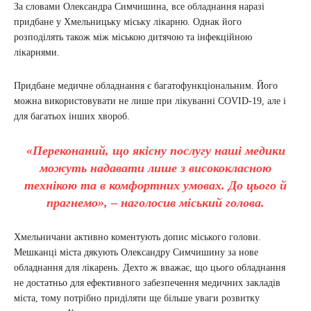
За словами Олександра Симчишина, все обладнання наразі
придбане у Хмельницьку міську лікарню. Однак його
розподілять також між міською дитячою та інфекційною
лікарнями.
Придбане медичне обладнання є багатофункціональним. Його
можна використовувати не лише при лікуванні COVID-19, але і
для багатьох інших хвороб.
«Переконаний, що якісну послугу наші медики
можуть надавати лише з висококласною
технікою та в комфортних умовах. До цього й
прагнемо», – наголосив міський голова.
Хмельничани активно коментують допис міського голови.
Мешканці міста дякують Олександру Симчишину за нове
обладнання для лікарень. Дехто ж вважає, що цього обладнання
не достатньо для ефективного забезпечення медичних закладів
міста, тому потрібно приділяти ще більше уваги розвитку