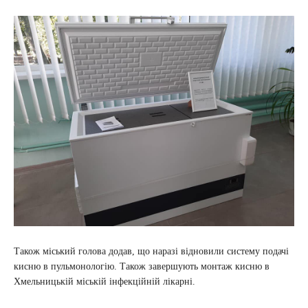
Також міський голова додав, що наразі відновили систему подачі
кисню в пульмонологію. Також завершують монтаж кисню в
Хмельницькій міській інфекційній лікарні.