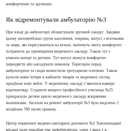
комфортніше та зручніше.
Як відремонтували амбулаторію №3
При вході до амбулаторії облаштували зручний пандус. Завдяки
цьому маломобільні групи населення, зокрема, матусі з візочками
та люди, які пересуваються на візках, матимуть змогу комфортно
потрапити до приміщення медичного закладу. Також тут є
кімната матері та дитини. Тут матусі можуть комфортно
переодягти або нагодувати немовля. Територію перед
амбулаторією та сходи вимостили тротуарною плиткою. Також
купили комп’ютери в кабінети лікарів та медичних сестер,
придбали нові меблі. У медичному закладі з’явилися камери
відеонагляду. Студенти вищого професійного училища №25
прикрасили дитяче крило медичного закладу яскравими
малюнками. Загалом на ремонт амбулаторії №3 було виділено 2
мільйони 700 тисяч гривень.
Центр первинної медико-санітарної допомоги №2 Хмельницької
міської ради придбав три дифебрілятора, один з яких є в