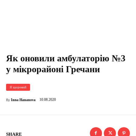
Як оновили амбулаторію №3
у мікрорайоні Гречани
Я здоровий
10.08.2020
Inna Hananova
By
SHARE