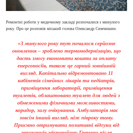
Ремонтні роботи у медичному закладі розпочалися з минулого
року. Про це розповів міський голова Олександр Симчишин.
«З минулого року тут почалося серйозне
оновлення – зроблено термомодернізацію, що
дасть змогу економити кошти за оплату
енергоносіїв, також це гарний зовнішній
вигляд. Капітально відремонтовано 11
кабінетів сімейних лікарів та педіатрів,
приміщення лабораторії, приміщення
туалетів, облаштовано туалет для людей з
обмеженими фізичними можливостями,
коридор, залу очікування. Амбулаторія має
зовсім інший вигляд, ніж півроку тому.
Приємно отримувати позитивні відгуки від
мешканців мікрорайону Гречани після