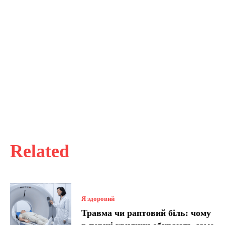
Related
Я здоровий
Травма чи раптовий біль: чому