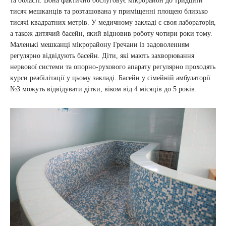
та області. Вона фактично обслуговує мікрорайон до тридцяти
тисяч мешканців та розташована у приміщенні площею близько
тисячі квадратних метрів. У медичному закладі є своя лабораторія,
а також дитячий басейн, який відновив роботу чотири роки тому.
Маленькі мешканці мікрорайону Гречани із задоволенням
регулярно відвідують басейн. Діти, які мають захворювання
нервової системи та опорно-рухового апарату регулярно проходять
курси реабілітації у цьому закладі. Басейн у сімейній амбулаторії
№3 можуть відвідувати дітки, віком від 4 місяців до 5 років.