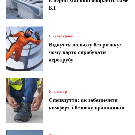
в перші хвилини обирають саме
КТ
Я культурний
Відчуття польоту без ризику:
чому варто спробувати
аеротрубу
Я новатор
Спецвзуття: як забезпечити
комфорт і безпеку працівників