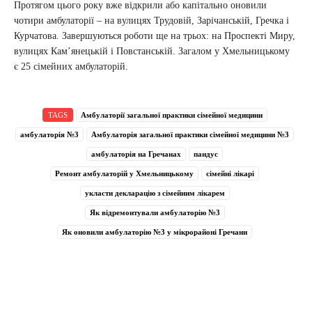
Протягом цього року вже відкрили або капітально оновили
чотири амбулаторії – на вулицях Трудовій, Зарічанській, Гречка і
Курчатова. Завершуються роботи ще на трьох: на Проспекті Миру,
вулицях Кам’янецькій і Повстанській. Загалом у Хмельницькому
є 25 сімейних амбулаторій.
TAGS
Амбулаторії загальної практики сімейної медицини
амбулаторія №3
Амбулаторія загальної практики сімейної медицини №3
амбулаторія на Гречанах
пандус
Ремонт амбулаторій у Хмельницькому
сімейні лікарі
укласти декларацію з сімейним лікарем
Як відремонтували амбулаторію №3
Як оновили амбулаторію №3 у мікрорайоні Гречани