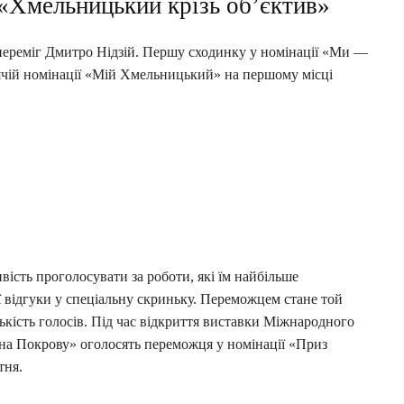
«Хмельницький крізь об’єктив»
ереміг Дмитро Нідзій. Першу сходинку у номінації «Ми —
ячій номінації «Мій Хмельницький» на першому місці
вість проголосувати за роботи, які їм найбільше
ї відгуки у спеціальну скриньку. Переможцем стане той
ькість голосів. Під час відкриття виставки Міжнародного
на Покрову» оголосять переможця у номінації «Приз
тня.