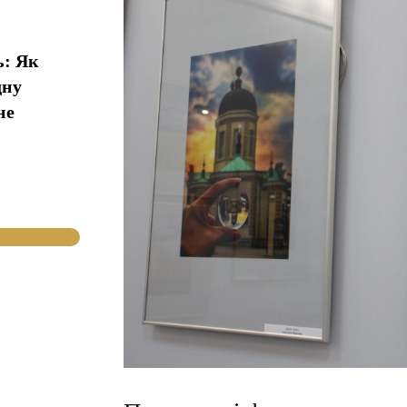
ь: Як
дну
не