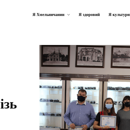
Я Хмельничанин
Я здоровий
Я культурн
ізь