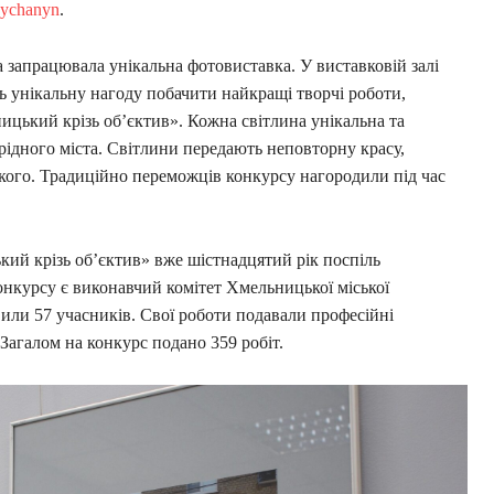
nychanyn
.
 запрацювала унікальна фотовиставка. У виставковій залі
ь унікальну нагоду побачити найкращі творчі роботи,
цький крізь об’єктив». Кожна світлина унікальна та
рідного міста. Світлини передають неповторну красу,
ького. Традиційно переможців конкурсу нагородили під час
ий крізь об’єктив» вже шістнадцятий рік поспіль
нкурсу є виконавчий комітет Хмельницької міської
вили 57 учасників. Свої роботи подавали професійні
Загалом на конкурс подано 359 робіт.