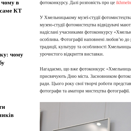
 чому в
фотоконкурсу. Далі розповість про це
ikhmel
 саме КТ
У Хмельницькому музеї-студії фотомистецтва
музею-студії фотомистецтва відвідувачі мают
надіслані учасниками фотоконкурсу «Хмельни
особлива. Фотографії наповнені любов’ю до 
традиції, культуру та особливості Хмельниц
ику: чому
урочистого відкриття виставки.
бу
Нагадаємо, що вже фотоконкурс «Хмельницьк
присвячують Дню міста. Засновником фотоко
ради. Цього року свої творчі роботи предста
фотографи та аматори мистецтва фотографії. 
ти
ників