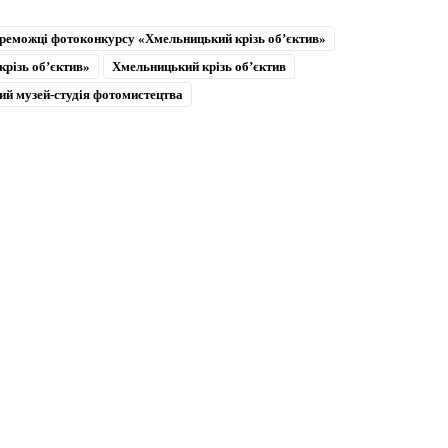
реможці фотоконкурсу «Хмельницький крізь об’єктив»
різь об’єктив»
Хмельницький крізь об’єктив
й музей-студія фотомистецтва