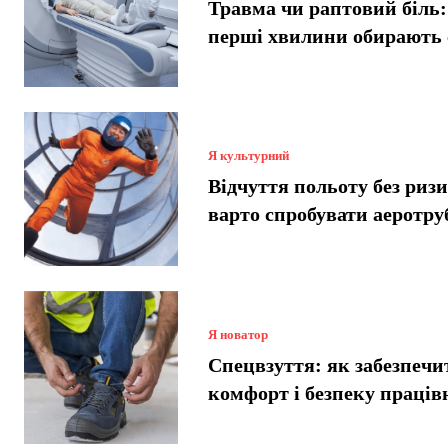
Травма чи раптовий біль:
перші хвилини обирають
Я культурний
Відчуття польоту без риз
варто спробувати аеротру
Я новатор
Спецвзуття: як забезпечи
комфорт і безпеку праців