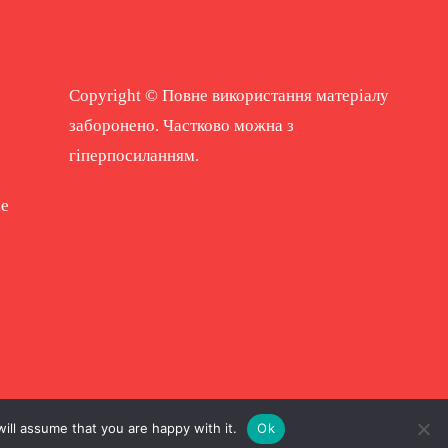
Copyright © Повне використання матеріалу
заборонено. Частково можна з
гіперпосиланням.
ne
ill assume that you are happy with it.
Ok