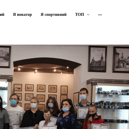
ий
Я новатор
Я спортивний
ТОП