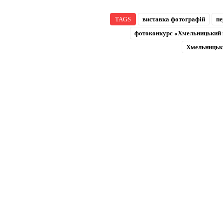
TAGS
виставка фотографій
пе
фотоконкурс «Хмельницький к
Хмельницьки