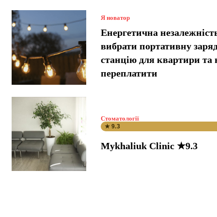
Я новатор
Енергетична незалежніст
вибрати портативну заря
станцію для квартири та 
переплатити
Стоматології
★ 9.3
Mykhaliuk Clinic ★9.3