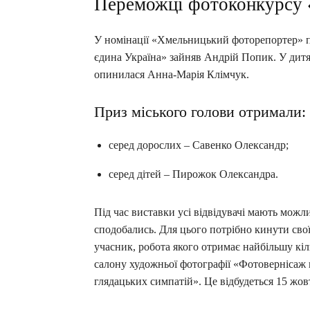
Переможці фотоконкурсу 
У номінації «Хмельницький фоторепортер» п
єдина Україна» зайняв Андрій Попик. У дит
опинилася Анна-Марія Клімчук.
Приз міського голови отримали:
серед дорослих – Савенко Олександр;
серед дітей – Пирожок Олександра.
Під час виставки усі відвідувачі мають можли
сподобались. Для цього потрібно кинути сво
учасник, робота якого отримає найбільшу кіл
салону художньої фотографії «Фотовернісаж 
глядацьких симпатій». Це відбудеться 15 жов