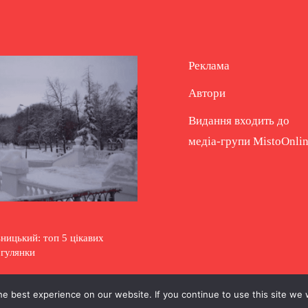
Реклама
Автори
Видання входить до
медіа-групи
MistoOnli
ицький: топ 5 цікавих
огулянки
e best experience on our website. If you continue to use this site we w