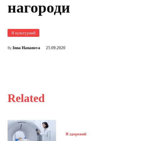
нагороди
Я культурний
Inna Hananova
25.09.2020
By
Related
Я здоровий