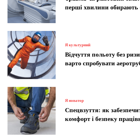
перші хвилини обирають
Я культурний
Відчуття польоту без риз
варто спробувати аеротру
Я новатор
Спецвзуття: як забезпечи
комфорт і безпеку праців