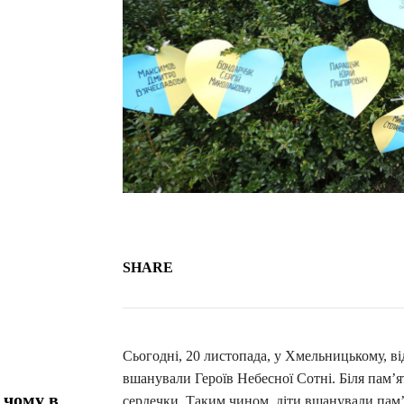
SHARE
Сьогодні, 20 листопада, у Хмельницькому, в
вшанували Героїв Небесної Сотні. Біля пам’
 чому в
сердечки. Таким чином, діти вшанували пам’я