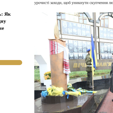
урочисті заходи, щоб уникнути скупчення л
ь: Як
дну
не