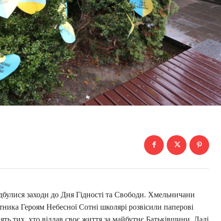
ідбулися заходи до Дня Гідності та Свободи. Хмельничани
ятника Героям Небесної Сотні школярі розвісили паперові
ть тих, хто віддав своє життя за майбутнє Батьківщини. Далі