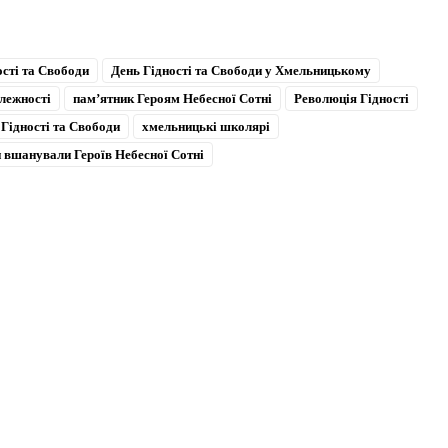
ості та Свободи
День Гідності та Свободи у Хмельницькому
лежності
пам’ятник Героям Небесної Сотні
Революція Гідності
 Гідності та Свободи
хмельницькі школярі
 вшанували Героїв Небесної Сотні