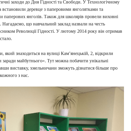
ичні заходи до Дня Гідності та Свободи. У Технологічному
а встановили деревце з паперовими янголятками та
ли паперових янголів. Також для школярів провели виховні
. Нагадаємо, що навчальний заклад назвали на честь
сником Революції Гідності. У лютому 2014 року він отримав
стало.
и, який знаходиться на вулиці Кам’янецькій, 2, відкрили
н заради майбутнього». Тут можна побачити унікальні
давши виставку, хмельничани зможуть дізнатися більше про
 кожного з нас.