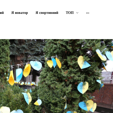
ий
Я новатор
Я спортивний
ТОП