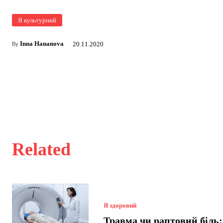
Я культурний
Inna Hananova
20.11.2020
By
Related
Я здоровий
Травма чи раптовий біль: