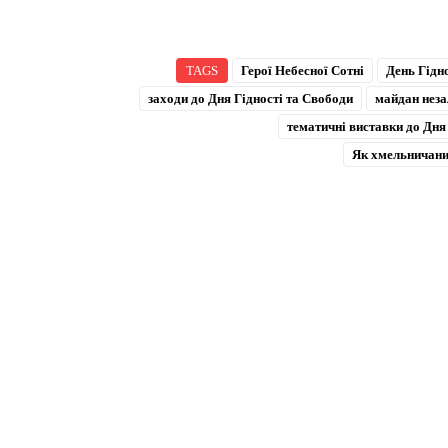
TAGS
Герої Небесної Сотні
День Гідн
заходи до Дня Гідності та Свободи
майдан неза
тематичні виставки до Дня
Як хмельничани