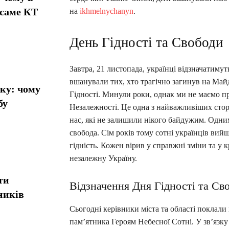
 саме КТ
на
ikhmelnychanyn
.
День Гідності та Свободи
Завтра, 21 листопада, українці відзначатимут
вшанували тих, хто трагічно загинув на Май
ику: чому
Гідності. Минули роки, однак ми не маємо пра
бу
Незалежності. Це одна з найважливіших сторін
нас, які не залишили нікого байдужим. Одни
свобода. Сім років тому сотні українців ви
гідність. Кожен вірив у справжні зміни та у 
незалежну Україну.
ти
Відзначення Дня Гідності та С
ників
Сьогодні керівники міста та області поклали
пам’ятника Героям Небесної Сотні. У зв’яз