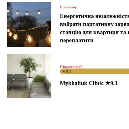
Я новатор
Енергетична незалежніст
вибрати портативну заря
станцію для квартири та 
переплатити
Стоматології
★ 9.3
Mykhaliuk Clinic ★9.3