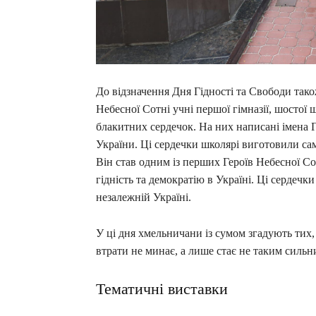
До відзначення Дня Гідності та Свободи так
Небесної Сотні учні першої гімназії, шостої
блакитних сердечок. На них написані імена Ге
України. Ці сердечки школярі виготовили сам
Він став одним із перших Героїв Небесної Со
гідність та демократію в Україні. Ці сердеч
незалежній Україні.
У ці дня хмельничани із сумом згадують тих, х
втрати не минає, а лише стає не таким сильн
Тематичні виставки