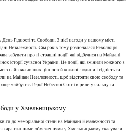
ь День Гідності та Свободи. З цієї нагоди у нашому місті
дані Незалежності. Сім років тому розпочалася Революція
ва забувати про ті страшні події, які відбулися на Майдані
ок історії сучасної України. Це події, які змінили кожного з
ми з найважливіших цінностей кожної людини і гідність та
йшли на Майдан Незалежності, щоб відстояти свою свободу та
краще майбутнє. Герої Небесної Сотні вірили у сильну та
вободи у Хмельницькому
 квіти до меморіальної стели на Майдані Незалежності та
ку з карантинними обмеженнями у Хмельницькому скасували