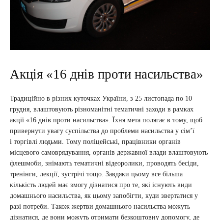
Акція «16 днів проти насильства»
Традиційно в різних куточках України, з 25 листопада по 10
грудня, влаштовують різноманітні тематичні заходи в рамках
акції «16 днів проти насильства». Їхня мета полягає в тому, щоб
привернути увагу суспільства до проблеми насильства у сім’ї
і торгівлі людьми. Тому поліцейські, працівники органів
місцевого самоврядування, органів державної влади влаштовують
флешмоби, знімають тематичні відеоролики, проводять бесіди,
тренінги, лекції, зустрічі тощо. Завдяки цьому все більша
кількість людей має змогу дізнатися про те, які існують види
домашнього насильства, як цьому запобігти, куди звертатися у
разі потреби. Також жертви домашнього насильства можуть
дізнатися, де вони можуть отримати безкоштовну допомогу, де