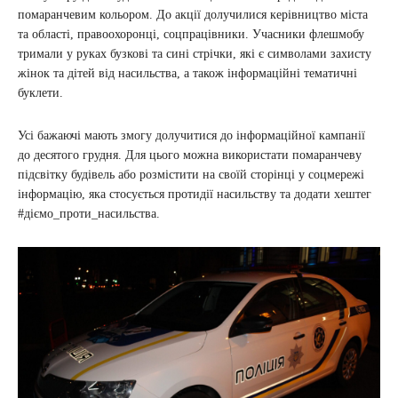
помаранчевим кольором. До акції долучилися керівництво міста
та області, правоохоронці, соцпрацівники. Учасники флешмобу
тримали у руках бузкові та сині стрічки, які є символами захисту
жінок та дітей від насильства, а також інформаційні тематичні
буклети.
Усі бажаючі мають змогу долучитися до інформаційної кампанії
до десятого грудня. Для цього можна використати помаранчеву
підсвітку будівель або розмістити на своїй сторінці у соцмережі
інформацію, яка стосується протидії насильству та додати хештег
#діємо_проти_насильства.