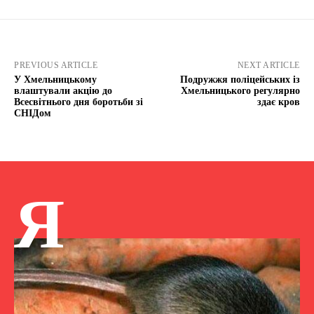
PREVIOUS ARTICLE
NEXT ARTICLE
У Хмельницькому
Подружжя поліцейських із
влаштували акцію до
Хмельницького регулярно
Всесвітнього дня боротьби зі
здає кров
СНІДом
Я