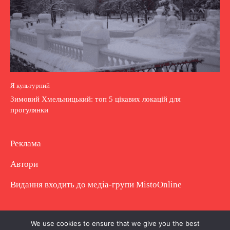
Я культурний
Зимовий Хмельницький: топ 5 цікавих локацій для
прогулянки
Реклама
Автори
Видання входить до медіа-групи
MistoOnline
Copyright © Повне використання матеріалу
We use cookies to ensure that we give you the best