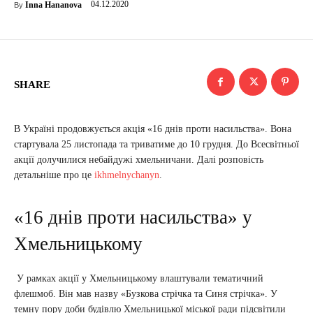
04.12.2020
Inna Hananova
By
SHARE
В Україні продовжується акція «16 днів проти насильства». Вона
стартувала 25 листопада та триватиме до 10 грудня. До Всесвітньої
акції долучилися небайдужі хмельничани. Далі розповість
детальніше про це
ikhmelnychanyn
.
«16 днів проти насильства» у
Хмельницькому
У рамках акції у Хмельницькому влаштували тематичний
флешмоб. Він мав назву «Бузкова стрічка та Синя стрічка». У
темну пору доби будівлю Хмельницької міської ради підсвітили