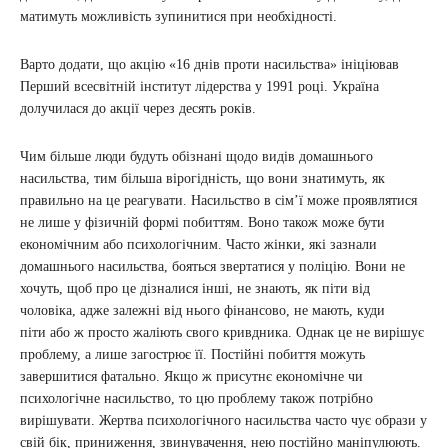
матимуть можливість зупинитися при необхідності.
Варто додати, що акцію «16 днів проти насильства» ініціював
Перший всесвітній інститут лідерства у 1991 році. Україна
долучилася до акції через десять років.
Чим більше люди будуть обізнані щодо видів домашнього
насильства, тим більша вірогідність, що вони знатимуть, як
правильно на це реагувати. Насильство в сім’ї може проявлятися
не лише у фізичній формі побиттям. Воно також може бути
економічним або психологічним. Часто жінки, які зазнали
домашнього насильства, бояться звертатися у поліцію. Вони не
хочуть, щоб про це дізналися інші, не знають, як піти від
чоловіка, адже залежні від нього фінансово, не мають, куди
піти або ж просто жаліють свого кривдника. Однак це не вирішує
проблему, а лише загострює її. Постійні побиття можуть
завершитися фатально. Якщо ж присутнє економічне чи
психологічне насильство, то цю проблему також потрібно
вирішувати. Жертва психологічного насильства часто чує образи у
свій бік, приниження, звинувачення, нею постійно маніпулюють.