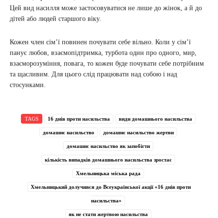
Цей вид насилля може застосовуватися не лише до жінок, а й до
дітей або людей старшого віку.
Кожен член сім’ї повинен почувати себе вільно. Коли у сім’ї
панує любов, взаємопідтримка, турбота один про одного, мир,
взаєморозуміння, повага, то кожен буде почувати себе потрібним
та щасливим. Для цього слід працювати над собою і над
стосунками.
TAGS
16 днів проти насильства
види домашнього насильства
домашнє насильство
домашнє насильство жертви
домашнє насильство як запобігти
кількість випадків домашнього насильства зростає
Хмельницька міська рада
Хмельницький долучився до Всеукраїнської акції «16 днів проти
насильства»
як не стати жертвою насильства