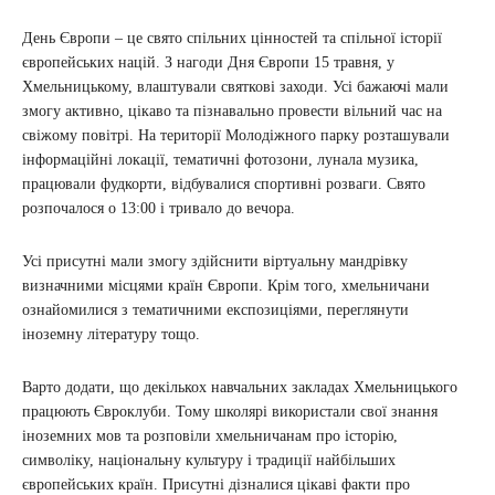
День Європи – це свято спільних цінностей та спільної історії
європейських націй. З нагоди Дня Європи 15 травня, у
Хмельницькому, влаштували святкові заходи. Усі бажаючі мали
змогу активно, цікаво та пізнавально провести вільний час на
свіжому повітрі. На території Молодіжного парку розташували
інформаційні локації, тематичні фотозони, лунала музика,
працювали фудкорти, відбувалися спортивні розваги. Свято
розпочалося о 13:00 і тривало до вечора.
Усі присутні мали змогу здійснити віртуальну мандрівку
визначними місцями країн Європи. Крім того, хмельничани
ознайомилися з тематичними експозиціями, переглянути
іноземну літературу тощо.
Варто додати, що декількох навчальних закладах Хмельницького
працюють Євроклуби. Тому школярі використали свої знання
іноземних мов та розповіли хмельничанам про історію,
символіку, національну культуру і традиції найбільших
європейських країн. Присутні дізналися цікаві факти про