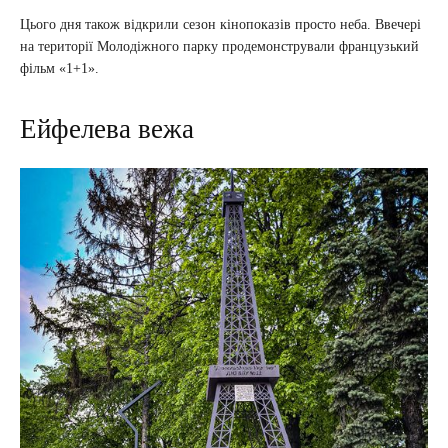
Цього дня також відкрили сезон кінопоказів просто неба. Ввечері
на території Молодіжного парку продемонстрували французький
фільм «1+1».
Ейфелева вежа