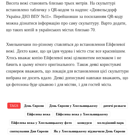
Висота вежі становить близько трьох метрів. На скульптурі
встановлено табличку з QR-кодом та надпис «Дювельсдорф
Україна ДНЗ ВПУ №11». Перейшовши за посиланням QR-коду
можна дізнатися інформацію про саму скульптуру. Варто додати,
що таких копій в українських містах близько 70.
Хмельничани по-різному ставляться до встановлення Ейфелевої
вежі. Дехто каже, що ця ідея чудова і місто стає все красивішим.
Хтось вважає копію Ейфелевої вежі цілковитим несмаком і не
бачить в цьому нічого оригінального. Також деякі користувачі
соцмереж вважають, що локація для встановлення цієї скульптури
вибрана не досить вдало. Деякі дописувачі навпаки вважають, що
ця фотозона буде цікавою і для містян, і для гостей міста.
TAGS
День Європи
День Європи у Хмельницькому
дитячі розваги
Ейфелева вежа
Ейфелева вежа у Хмельницькому
Ейфелева вежа у Хмельницькому фото
конкурси
молодіжний парк
святкування Дня Європи
Як у Хмельницькому відзначили День Європи