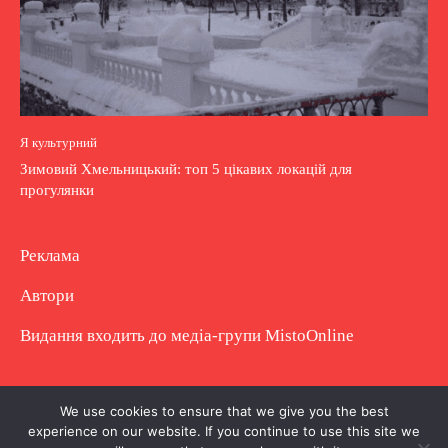
Я культурний
Зимовий Хмельницький: топ 5 цікавих локацій для
прогулянки
Реклама
Автори
Видання входить до медіа-групи
MistoOnline
Copyright © Повне використання матеріалу
We use cookies to ensure that we give you the best
experience on our website. If you continue to use this site we
заборонено. Частково можна з гіперпосиланням.