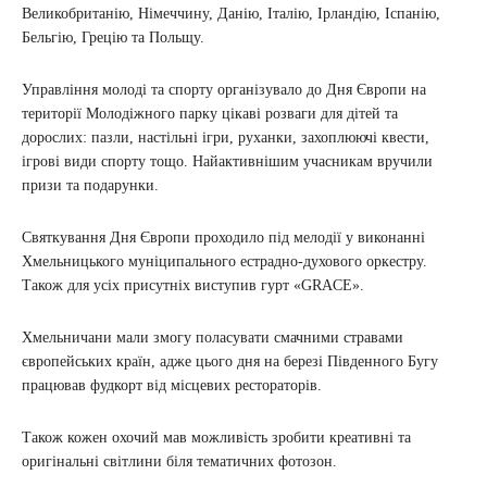
Великобританію, Німеччину, Данію, Італію, Ірландію, Іспанію,
Бельгію, Грецію та Польщу.
Управління молоді та спорту організувало до Дня Європи на
території Молодіжного парку цікаві розваги для дітей та
дорослих: пазли, настільні ігри, руханки, захоплюючі квести,
ігрові види спорту тощо. Найактивнішим учасникам вручили
призи та подарунки.
Святкування Дня Європи проходило під мелодії у виконанні
Хмельницького муніципального естрадно-духового оркестру.
Також для усіх присутніх виступив гурт «GRACE».
Хмельничани мали змогу поласувати смачними стравами
європейських країн, адже цього дня на березі Південного Бугу
працював фудкорт від місцевих рестораторів.
Також кожен охочий мав можливість зробити креативні та
оригінальні світлини біля тематичних фотозон.